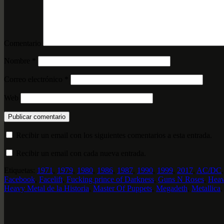
Comentario
Nombre
*
Correo electrónico
*
Web
Recibir un email con los siguientes comentarios a esta entrada.
Recibir un email con cada nueva entrada.
Etiquetas:
1971
,
1979
,
1980
,
1986
,
1987
,
1990
,
1999
,
2017
,
AC/DC
Facebook
,
Facelift
,
Fucking prince of Darkness
,
Guns N Roses
,
Heav
Heavy Metal de la Historia
,
Master Of Puppets
,
Megadeth
,
Metallica