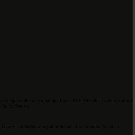
participó también, al igual que Lars Ulrich (Metallica) y Rob Halford
 de la Historia
.
Ozzy es un ferviente seguidor del metal, sin importar la época.