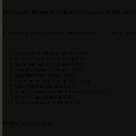
Debido a que Osbourne no es sólo uno de los padres del metal, sino un
El “Fucking prince of darkness” compartió esta lista de sus 10 favorit
Rob Zombie: Hellbilly Deluxe (1999)
Pantera: Cowboys From Hell (1990)
Motörhead: Ace Of Spades (1980)
Metallica: Master Of Puppets (1986)
Megadeth: Rust In Peace (1990)
Led Zeppelin: Led Zeppelin IV (1971)
Judas Priest: British Steel (1980)
Guns N’ Roses: Appetite For Destruction (1987)
Alice In Chains: Facelift (1990)
AC/DC: Highway To Hell (1979)
Imagen: Facebook oficial