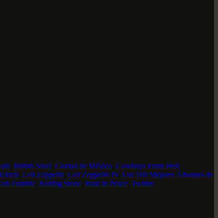
ath
,
British Steel
,
Ciudad de México
,
Cowboys From Hell
,
Ulrich
,
Led Zeppelin
,
Led Zeppelin IV
,
Los 100 Mejores Álbumes de
ob Zombie
,
Rolling Stone
,
Rust In Peace
,
Twitter