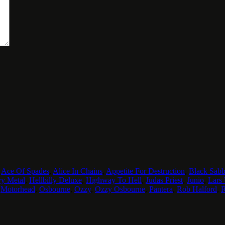
,
Ace Of Spades
,
Alice In Chains
,
Appetite For Destruction
,
Black Sabb
y Metal
,
Hellbilly Deluxe
,
Highway To Hell
,
Judas Priest
,
Junio
,
Lars 
,
Motorhead
,
Osbourne
,
Ozzy
,
Ozzy Osbourne
,
Pantera
,
Rob Halford
,
R