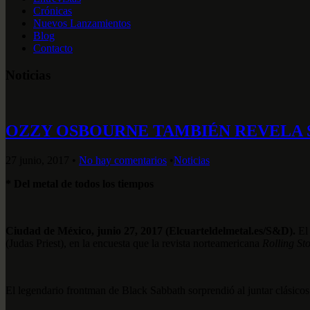
Crónicas
Nuevos Lanzamientos
Blog
Contacto
Noticias
OZZY OSBOURNE TAMBIÉN REVELA 
27 junio, 2017
•
No hay comentarios
•
Noticias
* Del metal de todos los tiempos
Ciudad de México, junio 27, 2017 (Elcuarteldelmetal.es/S&D).
El 
(Judas Priest), en la encuesta que la revista norteamericana
Rolling St
El legendario frontman de Black Sabbath sorprendió al juntar clásico