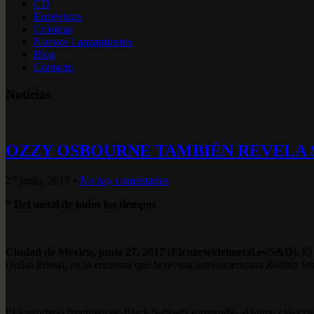
CD
Entrevistas
Crónicas
Nuevos Lanzamientos
Blog
Contacto
Noticias
OZZY OSBOURNE TAMBIÉN REVELA 
27 junio, 2017
•
No hay comentarios
* Del metal de todos los tiempos
Ciudad de México, junio 27, 2017 (Elcuarteldelmetal.es/S&D).
El 
(Judas Priest), en la encuesta que la revista norteamericana
Rolling St
El legendario frontman de Black Sabbath sorprendió al juntar clásico