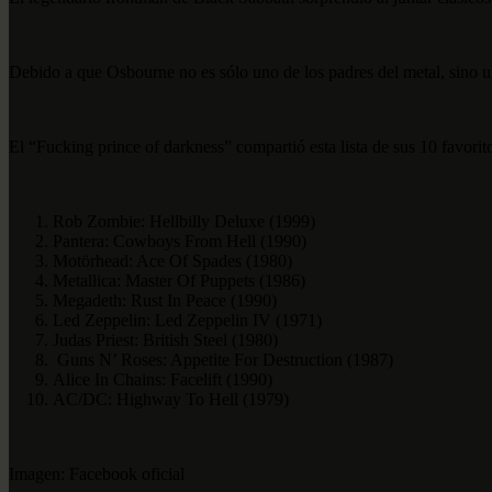
Debido a que Osbourne no es sólo uno de los padres del metal, sino un
El “Fucking prince of darkness” compartió esta lista de sus 10 favorit
Rob Zombie: Hellbilly Deluxe (1999)
Pantera: Cowboys From Hell (1990)
Motörhead: Ace Of Spades (1980)
Metallica: Master Of Puppets (1986)
Megadeth: Rust In Peace (1990)
Led Zeppelin: Led Zeppelin IV (1971)
Judas Priest: British Steel (1980)
Guns N’ Roses: Appetite For Destruction (1987)
Alice In Chains: Facelift (1990)
AC/DC: Highway To Hell (1979)
Imagen: Facebook oficial