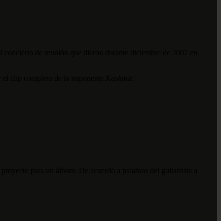
 el concierto de reunión que dieron durante diciembre de 2007 en
r el clip completo de la imponente
Kashmir
.
 proyecto para un álbum. De acuerdo a palabras del guitarrista a