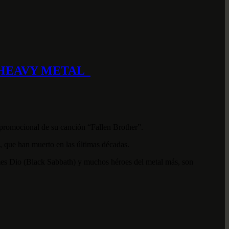
 HEAVY METAL
 promocional de su canción “Fallen Brother”.
k, que han muerto en las últimas décadas.
mes Dio (Black Sabbath) y muchos héroes del metal más, son