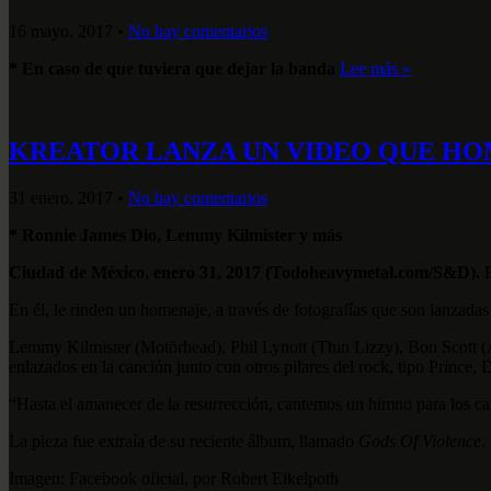
16 mayo, 2017
•
No hay comentarios
* En caso de que tuviera que dejar la banda
Lee más »
KREATOR LANZA UN VIDEO QUE HO
31 enero, 2017
•
No hay comentarios
* Ronnie James Dio, Lemmy Kilmister y más
Ciudad de México, enero 31, 2017 (Todoheavymetal.com/S&D).
E
En él, le rinden un homenaje, a través de fotografías que son lanzada
Lemmy Kilmister (Motörhead), Phil Lynott (Thin Lizzy), Bon Scott (
enlazados en la canción junto con otros pilares del rock, tipo Princ
“Hasta el amanecer de la resurrección, cantemos un himno para los caí
La pieza fue extraía de su reciente álbum, llamado
Gods Of Violence
.
Imagen: Facebook oficial, por Robert Eikelpoth