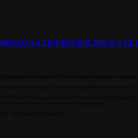
MENAJEA A FIGURAS DEL ROCK Y EL
l grupo alemán de thrash metal, Kreator, lanzó un poderoso video clip
s a un gran bote en llamas, a diversas personalidades del mundo del roc
AC/DC), Jeff Hanneman (Slayer), Cliff Burton (Metallica), Ronnie Ja
e, David Bowie y Leonard Cohen, por mencionar algunos.
dos”, dice una parte de la canción.