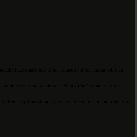
ucedió hace unas horas: Brian Johnson volvió a cantar sobre un
 para interpretar una versión de “Money (that’s what i want) de
e Free, su primera banda, con la cual llegó al estrellato a finales de