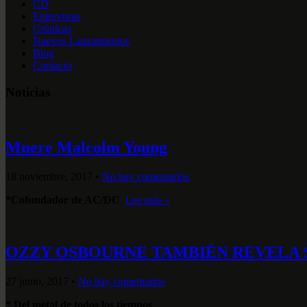
CD
Entrevistas
Crónicas
Nuevos Lanzamientos
Blog
Contacto
Noticias
Muere Malcolm Young
18 noviembre, 2017
•
No hay comentarios
*Cofundador de AC/DC
Lee más »
OZZY OSBOURNE TAMBIÉN REVELA 
27 junio, 2017
•
No hay comentarios
* Del metal de todos los tiempos