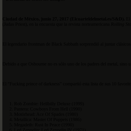
Ciudad de México, junio 27, 2017 (Elcuarteldelmetal.es/S&D).
El 
(Judas Priest), en la encuesta que la revista norteamericana
Rolling St
El legendario frontman de Black Sabbath sorprendió al juntar clásico
Debido a que Osbourne no es sólo uno de los padres del metal, sino un
El “Fucking prince of darkness” compartió esta lista de sus 10 favorit
Rob Zombie: Hellbilly Deluxe (1999)
Pantera: Cowboys From Hell (1990)
Motörhead: Ace Of Spades (1980)
Metallica: Master Of Puppets (1986)
Megadeth: Rust In Peace (1990)
Led Zeppelin: Led Zeppelin IV (1971)