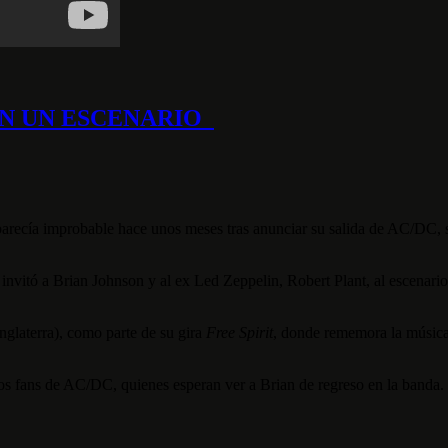
EN UN ESCENARIO
recía improbable hace unos meses tras anunciar su salida de AC/DC, s
nvitó a Brian Johnson y al ex Led Zeppelin, Robert Plant, al escenario
nglaterra), como parte de su gira
Free Spirit
, donde rememora la música d
los fans de AC/DC, quienes esperan ver a Brian de regreso en la banda.