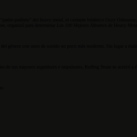
“padre-padrino” del heavy metal, el cantante británico Ozzy Osbourne, 
one
, organizó para determinar
Los 100 Mejores Álbumes de Heavy Metal
s del género con unos de sonido un poco más moderno. Sin lugar a duda 
o de sus mayores seguidores e impulsores, Rolling Stone se acercó a él 
os: