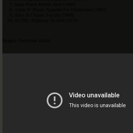
Judas Priest: British Steel (1980)
Guns N’ Roses: Appetite For Destruction (1987)
Alice In Chains: Facelift (1990)
AC/DC: Highway To Hell (1979)
Imagen: Facebook oficial