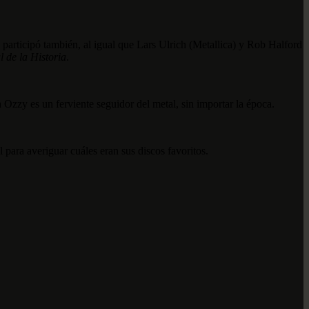
participó también, al igual que Lars Ulrich (Metallica) y Rob Halford
 de la Historia
.
Ozzy es un ferviente seguidor del metal, sin importar la época.
para averiguar cuáles eran sus discos favoritos.