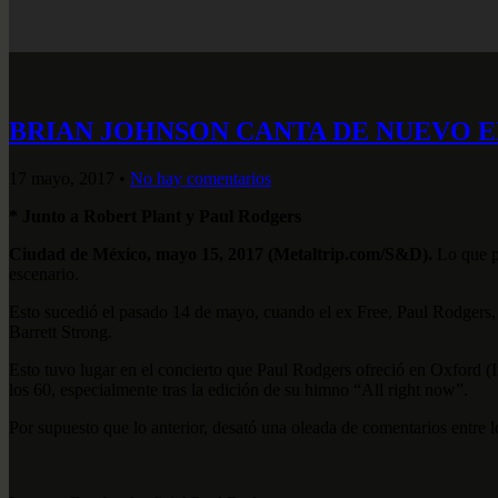
BRIAN JOHNSON CANTA DE NUEVO 
17 mayo, 2017
•
No hay comentarios
* Junto a Robert Plant y Paul Rodgers
Ciudad de México, mayo 15, 2017 (Metaltrip.com/S&D).
Lo que pa
escenario.
Esto sucedió el pasado 14 de mayo, cuando el ex Free, Paul Rodgers, i
Barrett Strong.
Esto tuvo lugar en el concierto que Paul Rodgers ofreció en Oxford (I
los 60, especialmente tras la edición de su himno “All right now”.
Por supuesto que lo anterior, desató una oleada de comentarios entre 