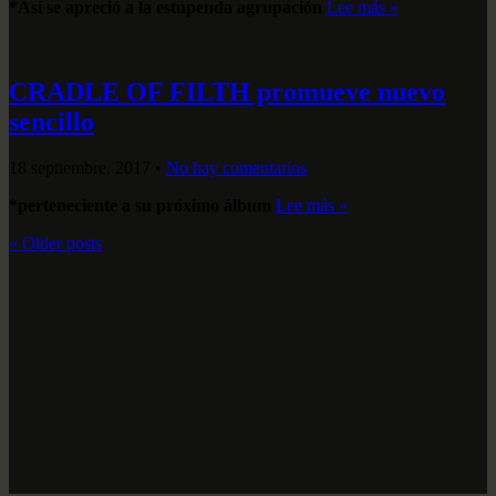
*Así se apreció a la estupenda agrupación
Lee más »
CRADLE OF FILTH promueve nuevo
sencillo
18 septiembre, 2017
•
No hay comentarios
*perteneciente a su próximo álbum
Lee más »
«
Older posts