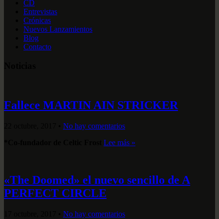
CD
Entrevistas
Crónicas
Nuevos Lanzamientos
Blog
Contacto
Noticias
Fallece MARTIN AIN STRICKER
22 octubre, 2017
•
No hay comentarios
*Co-fundador de Celtic Frost
Lee más »
«The Doomed» el nuevo sencillo de A
PERFECT CIRCLE
17 octubre, 2017
•
No hay comentarios