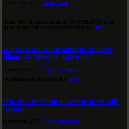
22 septiembre, 2017
•
1 comentario
*
Desde 1989, el grupo canadiense ANNIHILATOR no ha
dejado de publicar discos y recorrer el mundo
Lee más »
TOOTHGRINDER anuncia su nuevo
álbum PHANTOM AMOUR
21 septiembre, 2017
•
No hay comentarios
*
por lanzarse el 10 de noviembre
Lee más »
MR. BIG en México: Concierto en Sala
Corona
19 septiembre, 2017
•
No hay comentarios