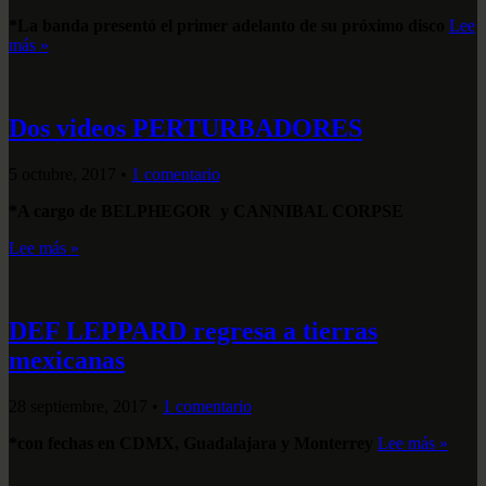
*La banda presentó el primer adelanto de su próximo disco
Lee
más »
Dos videos PERTURBADORES
5 octubre, 2017
•
1 comentario
*A cargo de BELPHEGOR y CANNIBAL CORPSE
Lee más »
DEF LEPPARD regresa a tierras
mexicanas
28 septiembre, 2017
•
1 comentario
*con fechas en CDMX, Guadalajara y Monterrey
Lee más »