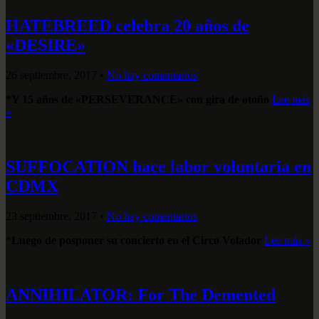
HATEBREED celebra 20 años de
«DESIRE»
26 septiembre, 2017
•
No hay comentarios
*Y 15 años de «PERSEVERANCE» con gira de otoño
Lee más
»
SUFFOCATION hace labor voluntaria en
CDMX
23 septiembre, 2017
•
No hay comentarios
*
Luego de posponer su concierto en el Circo Volador
Lee más »
ANNIHILATOR: For The Demented