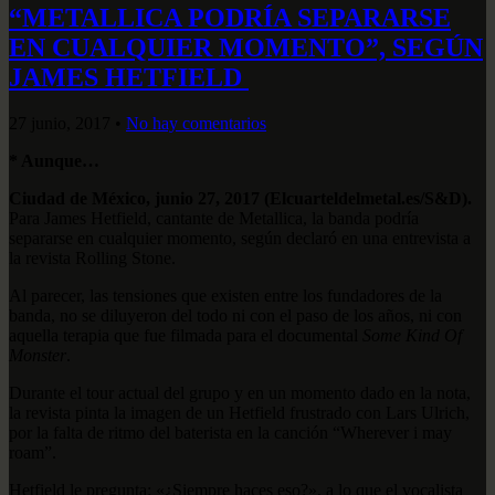
“METALLICA PODRÍA SEPARARSE
EN CUALQUIER MOMENTO”, SEGÚN
JAMES HETFIELD
27 junio, 2017
•
No hay comentarios
* Aunque…
Ciudad de México, junio 27, 2017 (Elcuarteldelmetal.es/S&D).
Para James Hetfield, cantante de Metallica, la banda podría
separarse en cualquier momento, según declaró en una entrevista a
la revista Rolling Stone.
Al parecer, las tensiones que existen entre los fundadores de la
banda, no se diluyeron del todo ni con el paso de los años, ni con
aquella terapia que fue filmada para el documental
Some Kind Of
Monster
.
Durante el tour actual del grupo y en un momento dado en la nota,
la revista pinta la imagen de un Hetfield frustrado con Lars Ulrich,
por la falta de ritmo del baterista en la canción “Wherever i may
roam”.
Hetfield le pregunta: «¿Siempre haces eso?», a lo que el vocalista