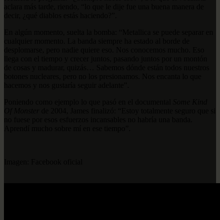
aclara más tarde, riendo, “lo que le dije fue una buena manera de
decir, ¿qué diablos estás haciendo?”.
En algún momento, suelta la bomba: “Metallica se puede separar en
cualquier momento. La banda siempre ha estado al borde de
desplomarse, pero nadie quiere eso. Nos conocemos mucho. Eso
llega con el tiempo y crecer juntos, pasando juntos por un montón
de cosas y madurar, quizás… Sabemos dónde están todos nuestros
botones nucleares, pero no los presionamos. Nos encanta lo que
hacemos y nos gustaría seguir adelante”.
Poniendo como ejemplo lo que pasó en el documental
Some Kind
Of Monster
de 2004, James finalizó: “Estoy totalmente seguro que si
no fuese por esos esfuerzos incansables no habría una banda.
Aprendí mucho sobre mí en ese tiempo”.
Imagen: Facebook oficial