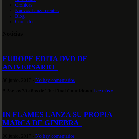
Crónicas
Nuevos Lanzamientos
Blog
Contacto
Noticias
EUROPE EDITA DVD DE
ANIVERSARIO
30 junio, 2017
•
No hay comentarios
* Por los 30 años de The Final Countdown
Lee más »
IN FLAMES LANZA SU PROPIA
MARCA DE GINEBRA
30 junio, 2017
•
No hay comentarios