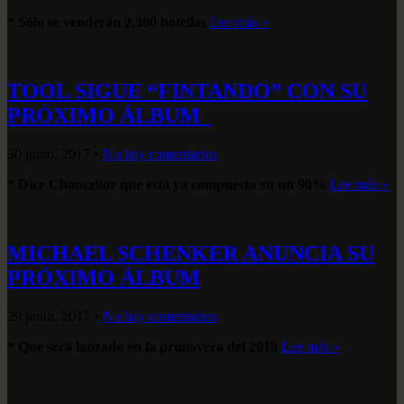
* Sólo se venderán 2,300 botellas
Lee más »
TOOL SIGUE “FINTANDO” CON SU
PRÓXIMO ÁLBUM
30 junio, 2017
•
No hay comentarios
* Dice Chancellor que está ya compuesto en un 90%
Lee más »
MICHAEL SCHENKER ANUNCIA SU
PRÓXIMO ÁLBUM
29 junio, 2017
•
No hay comentarios
* Que será lanzado en la primavera del 2018
Lee más »