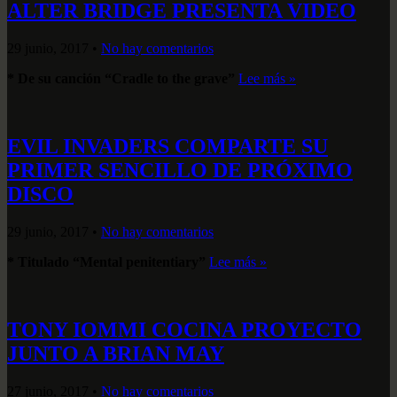
ALTER BRIDGE PRESENTA VIDEO
29 junio, 2017
•
No hay comentarios
* De su canción “Cradle to the grave”
Lee más »
EVIL INVADERS COMPARTE SU
PRIMER SENCILLO DE PRÓXIMO
DISCO
29 junio, 2017
•
No hay comentarios
* T
itulado “Mental penitentiary”
Lee más »
TONY IOMMI COCINA PROYECTO
JUNTO A BRIAN MAY
27 junio, 2017
•
No hay comentarios