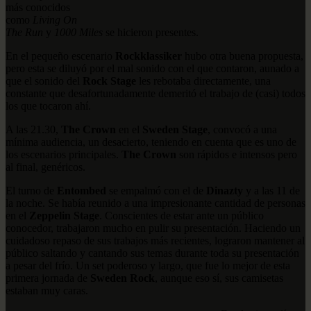
más conocidos
como
Living On
The Run
y
1000 Miles
se hicieron presentes.
En el pequeño escenario
Rockklassiker
hubo otra buena propuesta,
pero esta se diluyó por el mal sonido con el que contaron, aunado a
que el sonido del
Rock Stage
les rebotaba directamente, una
constante que desafortunadamente demeritó el trabajo de (casi) todos
los que tocaron ahí.
A las 21.30,
The Crown
en el
Sweden Stage
, convocó a una
mínima audiencia, un desacierto, teniendo en cuenta que es uno de
los escenarios principales.
The Crown
son rápidos e intensos pero
al final, genéricos.
El turno de
Entombed
se empalmó con el de
Dinazty
y a las 11 de
la noche. Se había reunido a una impresionante cantidad de personas
en el
Zeppelin S
tage
. Conscientes de estar ante un público
conocedor, trabajaron mucho en pulir su presentación. Haciendo un
cuidadoso repaso de sus trabajos más recientes, lograron mantener al
público saltando y cantando sus temas durante toda su presentación
a pesar del frío. Un set poderoso y largo, que fue lo mejor de esta
primera jornada de
Sweden Rock
, aunque eso sí, sus camisetas
estaban muy caras.