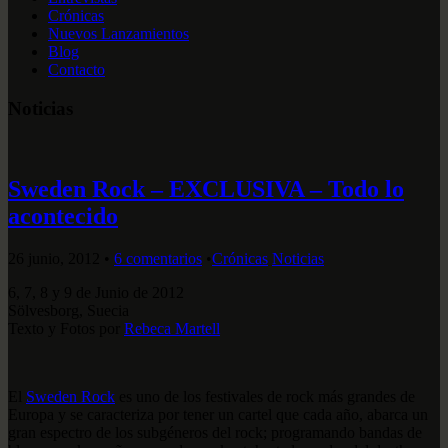
Crónicas
Nuevos Lanzamientos
Blog
Contacto
Noticias
Sweden Rock – EXCLUSIVA – Todo lo
acontecido
26 junio, 2012
•
6 comentarios
•
Crónicas
Noticias
6, 7, 8 y 9 de Junio de 2012
Sölvesborg, Suecia
Texto y Fotos por
Rebeca Martell
El
Sweden Rock
es uno de los festivales de rock más grandes de
Europa y se caracteriza por tener un cartel que cada año, abarca un
gran espectro de los subgéneros del rock; programando bandas de