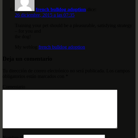
french bulldog adoption
dice:
26 diciembre, 2015 a las 07:35
Training your pet should be a pleasurable, satisfying strategy
– for you and
the dog!
My weblog
french bulldog adoption
Deja un comentario
Tu dirección de correo electrónico no será publicada.
Los campos
obligatorios están marcados con
*
Comentario
Nombre
*