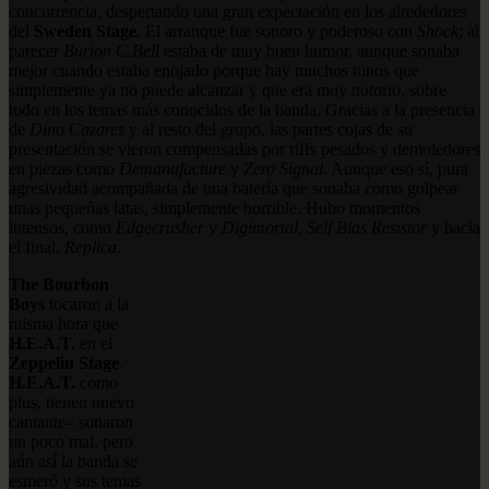
concurrencia, despertando una gran expectación en los alrededores
del
Sweden Stage
. El arranque fue sonoro y poderoso con
Shock
; al
parecer
Burton C.Bell
estaba de muy buen humor, aunque sonaba
mejor cuando estaba enojado porque hay muchos tonos que
simplemente ya no puede alcanzar y que era muy notorio, sobre
todo en los temas más conocidos de la banda. Gracias a la presencia
de
Dino Cazares
y al resto del grupo, las partes cojas de su
presentación se vieron compensadas por riffs pesados y demoledores
en piezas como
Demanufacture
y
Zero Signal
. Aunque eso sí, pura
agresividad acompañada de una batería que sonaba como golpear
unas pequeñas latas, simplemente horrible. Hubo momentos
intensos, como
Edgecrusher
y
Digimortal, Self Bias Resistor
y hacia
el final,
Replica
.
The Bourbon
Boys
tocaron a la
misma hora que
H.E.A.T.
en el
Zeppelin Stage
.
H.E.A.T.
como
plus, tienen nuevo
cantante– sonaron
un poco mal, pero
aún así la banda se
esmeró y sus temas