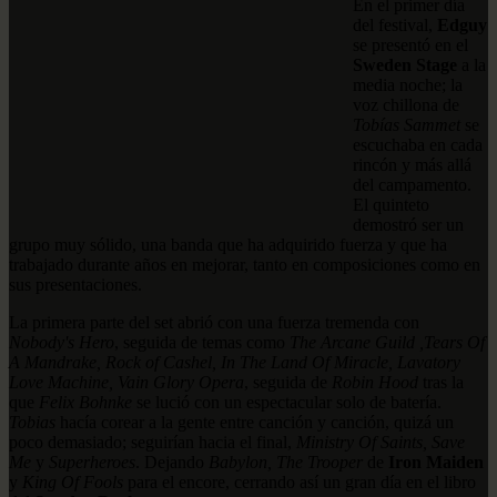
En el primer día
del festival,
Edguy
se presentó en el
Sweden Stage
a la
media noche; la
voz chillona de
Tobías Sammet
se
escuchaba en cada
rincón y más allá
del campamento.
El quinteto
demostró ser un
grupo muy sólido, una banda que ha adquirido fuerza y que ha
trabajado durante años en mejorar, tanto en composiciones como en
sus presentaciones.
La primera parte del set abrió con una fuerza tremenda con
Nobody's Hero
, seguida de temas como
The Arcane Guild ,Tears Of
A Mandrake, Rock of Cashel, In The Land Of Miracle, Lavatory
Love Machine, Vain Glory Opera
, seguida de
Robin Hood
tras la
que
Felix Bohnke
se lució con un espectacular solo de batería.
Tobias
hacía corear a la gente entre canción y canción, quizá un
poco demasiado; seguirían hacia el final,
Ministry Of Saints, Save
Me
y
Superheroes
. Dejando
Babylon, The Trooper
de
Iron Maiden
y
King Of Fools
para el encore, cerrando así un gran día en el libro