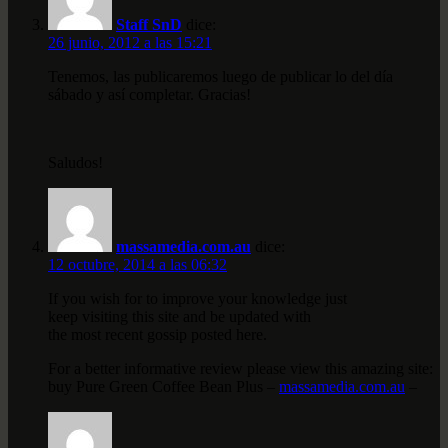
Staff SnD
dice:
26 junio, 2012 a las 15:21
Tenemos, las publicaremos luego de publicar lo del día
sábado y así completar. Gracias!
Saludos!
massamedia.com.au
dice:
12 octubre, 2014 a las 06:32
If you wish for to improve your knowledge just
keep visiting this site and be updated with
the most recent gossip posted here.
For a better informative review please view this amazing site:
buy Pure Green Coffee Bean Plus –
massamedia.com.au
–