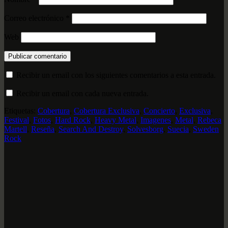
Correo electrónico
*
Web
Recibir un email con los siguientes comentarios a esta entrada.
Recibir un email con cada nueva entrada.
Etiquetas:
Cobertura
,
Cobertura Exclusiva
,
Concierto
,
Exclusiva
,
Festival
,
Fotos
,
Hard Rock
,
Heavy Metal
,
Imagenes
,
Metal
,
Rebeca
Martell
,
Reseña
,
Search And Destroy
,
Solvesborg
,
Suecia
,
Sweden
Rock