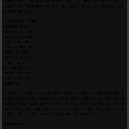
blues y rock sureño, pasando por kent, hasta leyendas del death
metal como
Obituary
y todo lo que hay en medio a lo largo de sus
21 años de vida.
Crea fama y échate
a dormir, dice el
refrán, pero crear
fama y mantenerla
vigente durante 21
años requiere de
mucho trabajo.
Este año, a pesar
de la fama de
Sweden Rock
, no
fue sold out para
beneficio de los
asistentes.
El festival es famoso por la tremenda parranda que supone reunir a
tantos rockeros de diversas generaciones y latitudes, así como por la
presunta amabilidad de los asistentes. Con el entusiasmo de conocer
uno de los nodos sagrados del metal, fuimos a para ver cómo es en
realidad el festival de metal más grande de Suecia.
Miércoles 6