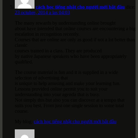
cách học tiếng nhật cho người mới bắt đầu
dice:
23 octubre, 2014 a las 04:03
The many rewards by understanding online brought
about have intended that online courses are encountering a big
escalation in recognition recently.
Courses that are online are only as good if not a lot better than
classic
courses trained in a class. They are produced
by native Japanese speakers who have been appropriately
qualified.
The course material is fun and it is supplied in a wide
selection of advertising that
is unique to help amusing and make your learning fun.
Lessons provided online permit you to suit your
understanding into your agenda that is busy.
Not simply this but also you can discover at a tempo that
suits you best. From just one single session to some total
course.
My blog:
cách học tiếng nhật cho người mới bắt đầu