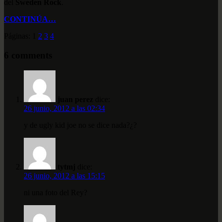
del
Sweden Rock
.
CONTINÚA…
Páginas: 1
2
3
4
6 comments
juan perez
dice:
26 junio, 2012 a las 02:34
y de ugly kid joe no se dice nada?¿?
tytmj
dice:
26 junio, 2012 a las 15:15
ni una foto del Rey?