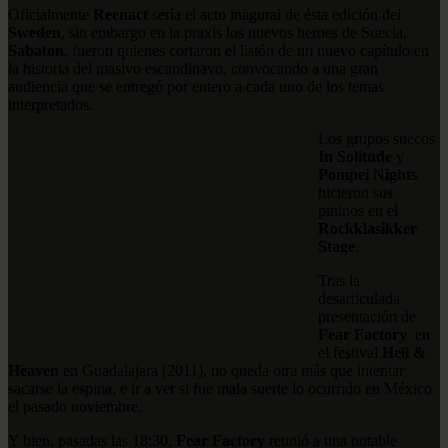
Oficialmente
Reenact
sería el acto inagural de ésta edición del
Sweden
, sin embargo en la praxis los nuevos heroes de Suecia,
Sabaton
, fueron quienes cortaron el listón de un nuevo capítulo en
la historia del masivo escandinavo, convocando a una gran
audiencia que se entregó por entero a cada uno de los temas
interpretados.
Los grupos suecos
In Solitude
y
Pompei Nights
hicieron sus
pininos en el
Rockklasikker
Stage
.
Tras la
desarticulada
presentación de
Fear Factory
en
el festival
Hell &
Heaven
en Guadalajara (2011), no queda otra más que intentar
sacarse la espina, e ir a ver si fue mala suerte lo ocurrido en México
el pasado noviembre.
Y bien, pasadas las 18:30,
Fear Factory
reunió a una notable