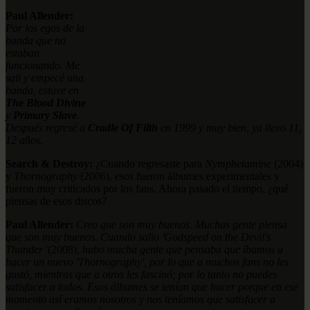
Paul Allender:
Por los egos de la
banda que no
estaban
funcionando. Me
salí y empecé una
banda, estuve en
The Blood Divine
y
Primary Slave
.
Después regresé a
Cradle Of Filth
en 1999 y muy bien, ya llevo 11,
12 años.
Search & Destroy:
¿Cuando regresaste para
Nymphetamine
(2004)
y
Thornography
(2006), esos fueron álbumes experimentales y
fueron muy criticados por los fans. Ahora pasado el tiempo, ¿qué
piensas de esos discos?
Paul Allender:
Creo que son muy buenos. Muchas gente piensa
que son muy buenos. Cuando salio 'Godspeed on the Devil's
Thunder
'(2008)
, hubo mucha gente que pensaba que íbamos a
hacer un nuevo 'Thornography', por lo que a muchos fans no les
gustó, mientras que a otros les fascinó; por lo tanto no puedes
satisfacer a todos. Esos álbumes se tenían que hacer porque en ese
momento así eramos nosotros y nos teníamos que satisfacer a