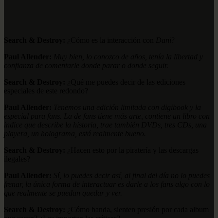
Search & Destroy:
¿Cómo es la interacción con
Dani
?
Paul Allender:
Muy bien, lo conozco de años, tenía la libertad y
confianza de comentarle donde parar o donde seguir.
Search & Destroy:
¿Qué me puedes decir de las ediciones
especiales de este redondo?
Paul Allender:
Tenemos una edición limitada con digibook y la
especial para fans. La de fans tiene más arte, contiene un libro con
índice que describe la historia, trae también DVDs, tres CDs, una
playera, un holograma, está realmente bueno.
Search & Destroy:
¿Hacen esto por la piratería y las descargas
ilegales?
Paul Allender:
Sí, lo puedes decir así, al final del día no lo puedes
frenar, la única forma de interactuar es darle a los fans algo con lo
que realmente se puedan quedar y ver.
Search & Destroy:
¿Cómo banda, sienten presión por cada album