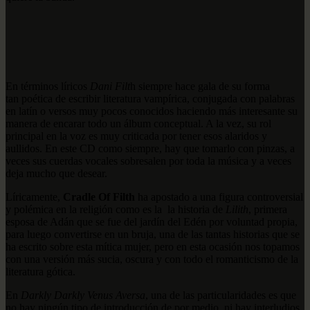
En términos líricos
Dani Filt
h siempre hace gala de su forma
tan poética de escribir literatura vampírica, conjugada con palabras
en latín o versos muy pocos conocidos haciendo más interesante su
manera de encarar todo un álbum conceptual. A la vez, su rol
principal en la voz es muy criticada por tener esos alaridos y
aullidos. En este CD como siempre, hay que tomarlo con pinzas, a
veces sus cuerdas vocales sobresalen por toda la música y a veces
deja mucho que desear.
Líricamente,
Cradle Of Filth
ha apostado a una figura controversial
y polémica en la religión como es la la historia de
Lilith
, primera
esposa de Adán que se fue del jardín del Edén por voluntad propia,
para luego convertirse en un bruja, una de las tantas historias que se
ha escrito sobre esta mítica mujer, pero en esta ocasión nos topamos
con una versión más sucia, oscura y con todo el romanticismo de la
literatura gótica.
En
Darkly Darkly Venus Aversa
, una de las particularidades es que
no hay ningún tipo de introducción de por medio, ni hay interludios