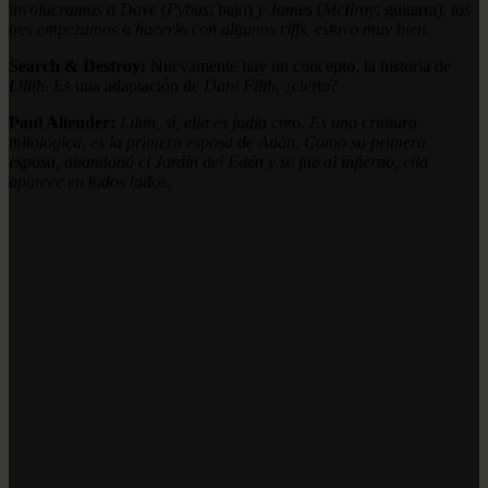
involucramos a Dave
(
Pybus
; bajo)
y James
(
McIlroy
; guitarra)
, los
tres empezamos a hacerlo con algunos riffs, estuvo muy bien.
Search & Destroy:
Nuevamente hay un concepto, la historia de
Lilith
. Es una adaptación de
Dani Filth
, ¿cierto?
Paul Allender:
Lilith, sí, ella es judía creo. Es una criatura
mitológica, es la primera esposa de Adán. Como su primera
esposa, abandonó el Jardín del Edén y se fue al infierno, ella
aparece en todos lados.