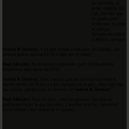
fue increíble, la
gente cantaba los
riffs, fue algo que
no podía creer
realmente, la gente
se entrega.
Siempre recordaré
a México, siempre.
Search & Destroy:
Y ya que vienen a esta parte del mundo, ¿no
piensan grabar aquí un DVD o algo por el estilo?
Paul Allender:
No lo tenemos planeado, pero eventualmente
filmaremos algo sacar un DVD.
Search & Destroy:
Paul
, muchas gracias por esta entrevista y
mucha suerte con el disco y por supuesto en la gira. ¿Hay algo más
que quieras agregar para los lectores de
Search & Destroy
?
Paul Allender:
Para los fans, ¡muchas gracias! Sin ellos no
podríamos hacer lo que hacemos, y muchas gracias, esperen el
nuevo álbum y nos vemos en el camino.