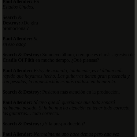
Paul Allender:
En
Estados Unidos.
Search &
Destroy:
¿De gira
promocional?
Paul Allender:
Sí,
en eso estoy.
Search & Destroy:
Su nuevo álbum, creo que es el más agresivo de
Cradle Of Filth
en mucho tiempo. ¿Qué piensas?
Paul Allender:
Estoy de acuerdo, totalmente, es el álbum más
rápido que hayamos hecho. Las guitarras tienen gran presencia y
son pesadas, la orquestactión es más ruidosa en la mezcla.
Search & Destroy:
Pusieron más atención en la producción.
Paul Allender:
Sí creo que sí, queríamos que todo sonará
realmente pesado. Sí hubo mucha atención en tener todo correcto,
las guitarras… todo correcto.
Search & Destroy:
¿Y la pre-producción?
Paul Allender:
Normalmente uno hace demos pero esta vez