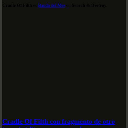
Cradle Of Filth
es
Banda del Mes
en
Search & Destroy
.
Cradle Of Filth con fragmento de otro