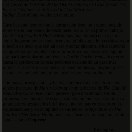
clásicos como
Portrait Of The Dead Countess
de
Cruelty And The
Beas
t o
Creatures That Kissed in Cold Mirrors
de
Midian
. Este álbum va directo al grano.
Hace bastante tiempo que la agrupación tiene un estigma pegado
sobre si son una banda de black metal o no. En su primer trabajo,
The Principle of Evil Made Flesh
, hay una reminiscencia, pero
nunca lograron poder convencer a un público que lo ha criticado por
el hecho de decir que son tal cosa y sonar diferente. Musicalmente
siempre fueron más allá en territorios desconocidos que luego otras
agrupaciones imitaron, por eso en
Darkly Darkly Venus Aversa
se
busca la aprobación de esas personas acelerando un paso más
su música. Desde que comenzaron a editar discos, ninguno posee
el caracter como el que proponen en esta nueva producción.
Con unas pocas palabras y bajo la conducción de una tormenta
sonora por parte de
Martin Skaroupka
en la batería de
The Cult Of
Venus Aversa
, se da el clima perfecto para una entrada a toda
orquesta, particularmente esta canción da un indicio de cómo va a
sonar la propuesta de los británicos, mucho más enfocados en las
orquestaciones y en la rapidez de sus temas, reflejandose en
The
Nun With The Astral Habit
, una clara alusión y un pequeño tributo a
bandas como
Emperor
.
En ningún