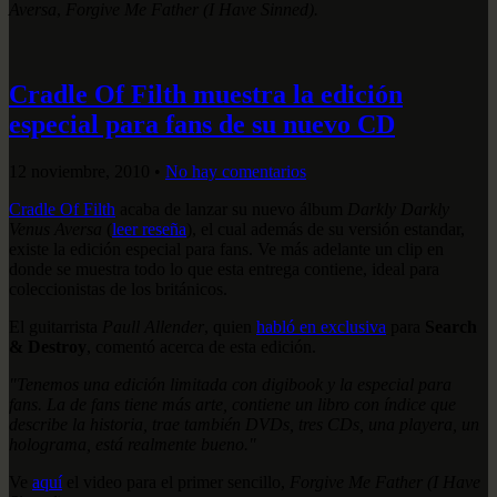
Aversa
,
Forgive Me Father (I Have Sinned).
Cradle Of Filth muestra la edición
especial para fans de su nuevo CD
12 noviembre, 2010
•
No hay comentarios
Cradle Of Filth
acaba de lanzar su nuevo álbum
Darkly Darkly
Venus Aversa
(
leer reseña
), el cual además de su versión estandar,
existe la edición especial para fans. Ve más adelante un clip en
donde se muestra todo lo que esta entrega contiene, ideal para
coleccionistas de los británicos.
El guitarrista
Paull Allender
, quien
habló en exclusiva
para
Search
& Destroy
, comentó acerca de esta edición.
"Tenemos una edición limitada con digibook y la especial para
fans. La de fans tiene más arte, contiene un libro con índice que
describe la historia, trae también DVDs, tres CDs, una playera, un
holograma, está realmente bueno."
Ve
aquí
el video para el primer sencillo,
Forgive Me Father (I Have