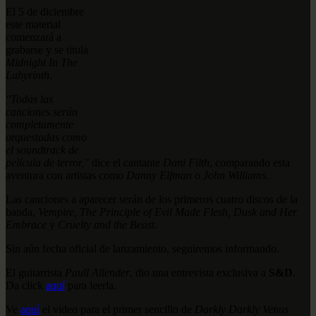
El 5 de diciembre
este material
comenzará a
grabarse y se titula
Midnight In The
Labyrinth
.
"Todas las
canciones serán
completamente
orquestadas como
el soundtrack de
película de terror,"
dice el cantante
Dani Filth
, comparando esta
aventura con artistas como
Danny Elfman
o
John Williams
.
Las canciones a aparecer serán de los primeros cuatro discos de la
banda,
Vempire, The Principle of Evil Made Flesh, Dusk and Her
Embrace
y
Cruelty and the Beast
.
Sin aún fecha oficial de lanzamiento, seguiremos informando.
El guitarrista
Paull Allender
, dio una entrevista exclusiva a
S&D
.
Da click
aquí
para leerla.
Ve
aquí
el video para el primer sencillo de
Darkly Darkly Venus