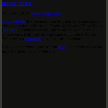
nuevo video
20 octubre, 2010
•
No hay comentarios
Cradle Of Filth
deja ver un extracto del detrás de cámaras para el
video promocional del sencillo
Forgive Me Father (I Have Sinned)
(
ver video
); el mini documental entero estará disponible en la
edición especial de 'Fans' de su próximo álbum
Darkly Darkly
Venus Aversa
(
ver portada
) a salir el 1 de noviembre.
Los ingleses también dejan escuchar
aquí
un fragmento inédito del
track
The Spawn Of Love And War
.