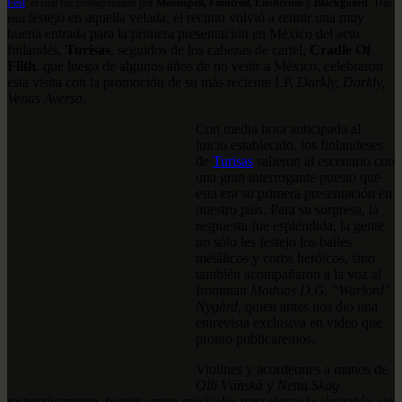
Fest
, el cual fue protagonizado por
Moonspell, Finntroll, Ensiferum
y
Blackguard
. Tras
festejo en aquella velada, el recinto volvió a reunir una muy
total
buena entrada para la primera presentación en México del acto
finlandés,
Turisas
, seguidos de los cabezas de cartel,
Cradle Of
Filth
, que luego de algunos años de no venir a México, celebraron
esta visita con la promoción de su más reciente LP,
Darkly, Darkly,
Venus Aversa
.
Con media hora anticipada al
inicio establecido, los finlandeses
de
Turisas
salieron al escenario con
una gran interrogante puesto que
esta era su primera presentación en
nuestro país. Para su sorpresa, la
respuesta fue espléndida, la gente
no sólo les festejo los bailes
metálicos y coros heróicos, sino
también acompañaron a la voz al
frontman
Mathias D.G. "Warlord"
Nygård
, quien antes nos dio una
entrevista exclusiva en video que
pronto publicaremos.
Violines y acordeones a manos de
Olli Vänskä
y
Netta Skog
respectivamente, fueron armas musicales para elevar la algarabía; sin