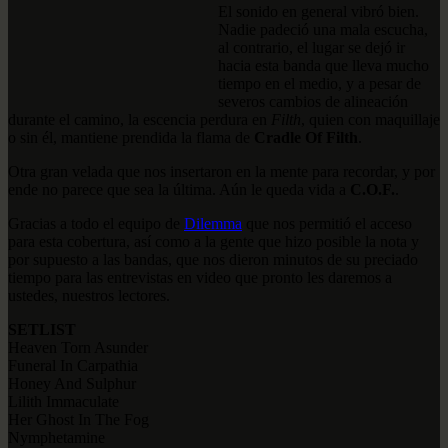
El sonido en general vibró bien.
Nadie padeció una mala escucha,
al contrario, el lugar se dejó ir
hacia esta banda que lleva mucho
tiempo en el medio, y a pesar de
severos cambios de alineación
durante el camino, la escencia perdura en
Filth
, quien con maquillaje
o sin él, mantiene prendida la flama de
Cradle Of Filth
.
Otra gran velada que nos insertaron en la mente para recordar, y por
ende no parece que sea la última. Aún le queda vida a
C.O.F.
.
Gracias a todo el equipo de
Dilemma
que nos permitió el acceso
para esta cobertura, así como a la gente que hizo posible la nota y
por supuesto a las bandas, que nos dieron minutos de su preciado
tiempo para las entrevistas en video que pronto les daremos a
ustedes, nuestros lectores.
SETLIST
Heaven Torn Asunder
Funeral In Carpathia
Honey And Sulphur
Lilith Immaculate
Her Ghost In The Fog
Nymphetamine