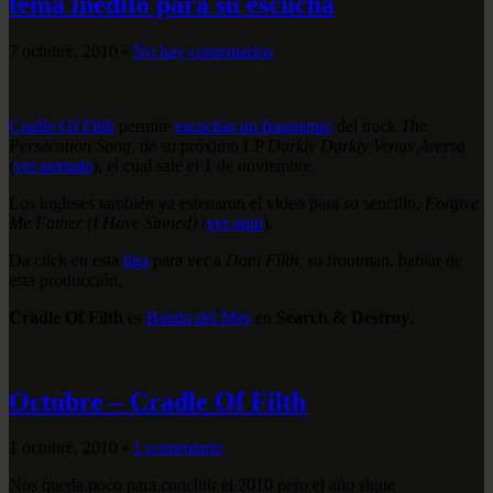
tema inédito para su escucha
7 octubre, 2010
•
No hay comentarios
Cradle Of Filth
permite
escuchar un fragmento
del track
The
Persecution Song
, de su próximo LP
Darkly Darkly Venus Aversa
(
ver portada
), el cual sale el 1 de noviembre.
Los ingleses también ya estenaron el video para su sencillo,
Forgive
Me Father (I Have Sinned)
(
ver aquí
).
Da click en esta
liga
para ver a
Dani Filth
, su frontman, hablar de
esta producción.
Cradle Of Filth
es
Banda del Mes
en
Search & Destroy
.
Octubre – Cradle Of Filth
1 octubre, 2010
•
1 comentario
Nos queda poco para concluir el 2010 pero el año sigue