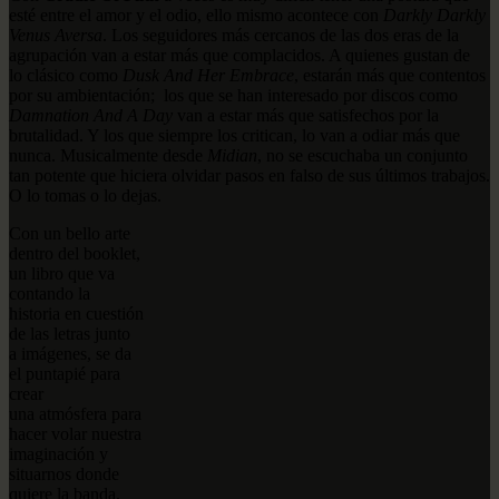
esté entre el amor y el odio, ello mismo acontece con
Darkly Darkly
Venus Aversa
. Los seguidores más cercanos de las dos eras de la
agrupación van a estar más que complacidos. A quienes gustan de
lo clásico como
Dusk And Her Embrace
, estarán más que contentos
por su ambientación; los que se han interesado por discos como
Damnation And A Day
van a estar más que satisfechos por la
brutalidad. Y los que siempre los critican, lo van a odiar más que
nunca. Musicalmente desde
Midian
, no se escuchaba un conjunto
tan potente que hiciera olvidar pasos en falso de sus últimos trabajos.
O lo tomas o lo dejas.
Con un bello arte
dentro del booklet,
un libro que va
contando la
historia en cuestión
de las letras junto
a imágenes, se da
el puntapié para
crear
una atmósfera para
hacer volar nuestra
imaginación y
situarnos donde
quiere la banda.