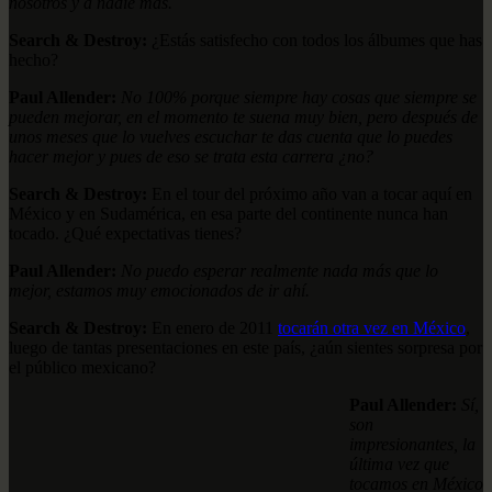
nosotros y a nadie más.
Search & Destroy:
¿Estás satisfecho con todos los álbumes que has
hecho?
Paul Allender:
No 100% porque siempre hay cosas que siempre se
pueden mejorar, en el momento te suena muy bien, pero después de
unos meses que lo vuelves escuchar te das cuenta que lo puedes
hacer mejor y pues de eso se trata esta carrera ¿no?
Search & Destroy:
En el tour del próximo año van a tocar aquí en
México y en Sudamérica, en esa parte del continente nunca han
tocado. ¿Qué expectativas tienes?
Paul Allender:
No puedo esperar realmente nada más que lo
mejor, estamos muy emocionados de ir ahí.
Search & Destroy:
En enero de 2011
tocarán otra vez en México
,
luego de tantas presentaciones en este país, ¿aún sientes sorpresa por
el público mexicano?
Paul Allender:
Sí,
son
impresionantes, la
última vez que
tocamos en México