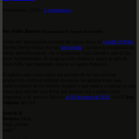
8 noviembre, 2010
•
3 comentarios
Por
Pablo Barrios
(Transcripción de
Eugenio Del Castillo
)
Antes del lanzamiento mundial del nuevo disco de
Cradle Of Filth
,
Darkly Darkly Venus Aversa
(
leer reseña
), tuvimos la posibilidad de
hablar telefónicamente con el guitarrista
Paul Allender
, una de las
rocas fundamentales de la agrupación británica, quien al lado de
Dani Filth
, han mantenido intacto su legado británico.
El músico nos cuenta todos los secretos de su más reciente
producción, como es trabajar en una de las agrupaciones más
controversiales de los últimos tiempos y que vamos a esperar en esta
nueva gira que los va a llevar por primera vez a países como
Argentina y de nuevo a México
el 29 de enero de 2011
en el
Circo
Volador
del D.F.
Search &
Destroy:
Hola
Paul
, ¿dónde
estás?