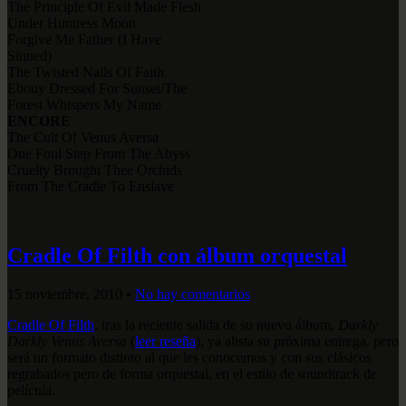
The Principle Of Evil Made Flesh
Under Huntress Moon
Forgive Me Father (I Have
Sinned)
The Twisted Nails Of Faith
Ebony Dressed For Sunset/The
Forest Whispers My Name
ENCORE
The Cult Of Venus Aversa
One Foul Step From The Abyss
Cruelty Brought Thee Orchids
From The Cradle To Enslave
Cradle Of Filth con álbum orquestal
15 noviembre, 2010
•
No hay comentarios
Cradle Of Filth
, tras la reciente salida de su nuevo álbum,
Darkly
Darkly Venus Aversa
(
leer reseña
), ya alista su próxima entrega, pero
será un formato distinto al que les conocemos y con sus clásicos
regrabados pero de forma orquestal, en el estilo de soundtrack de
película.