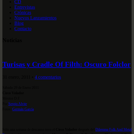
CD
Entrevistas
Crónicas
Nuevos Lanzamientos
Blog
Contacto
Noticias
Turisas y Cradle Of Filth: Oscuro Folclor
31 enero, 2011
•
4 comentarios
Sábado 29 de Enero 2011
Circo Volador
México D.F.
Por
Sergio Alvite
Fotos:
Germán García
Sólo una semana de descanso tuvo el
Circo Volador
después del
Dilemma Folk And Metal