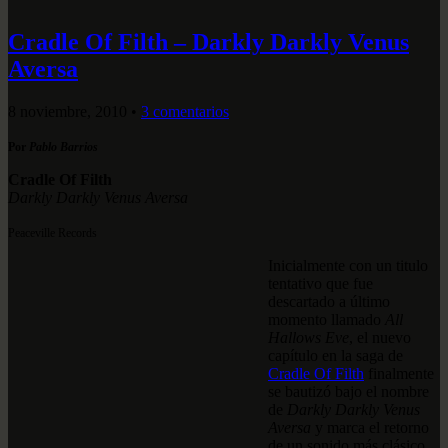
Cradle Of Filth – Darkly Darkly Venus
Aversa
8 noviembre, 2010
•
3 comentarios
Por
Pablo Barrios
Cradle Of Filth
Darkly Darkly Venus Aversa
Peaceville Records
Inicialmente con un titulo
tentativo que fue
descartado a último
momento llamado
All
Hallows Eve
, el nuevo
capítulo en la saga de
Cradle Of Filth
finalmente
se bautizó bajo el nombre
de
Darkly Darkly Venus
Aversa
y marca el retorno
de un sonido más clásico,