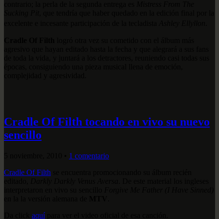
contrario; la perla de la segunda entrega es
Mistress From The
Sucking Pit
, que tendría que haber quedado en la edición final por la
excelente e incesante participación de la tecladista
Ashley Ellyllon
.
Cradle Of Filth
logró otra vez su cometido con el álbum más
agresivo que hayan editado hasta la fecha y que alegrará a sus fans
de toda la vida, y juntará a los detractores, reuniendo casi todas sus
épocas, consiguiendo una pieza musical llena de emoción,
complejidad y agresividad.
Cradle Of Filth tocando en vivo su nuevo
sencillo
5 noviembre, 2010
•
1 comentario
Cradle Of Filth
se encuentra promocionando su álbum recién
editado,
Darkly Darkly Venus Aversa
. De este material los ingleses
interpretaron en vivo su sencillo
Forgive Me Father (I Have Sinned)
en la la versión alemana de
MTV
.
Da click
aquí
para ver el video oficial de esa canción.