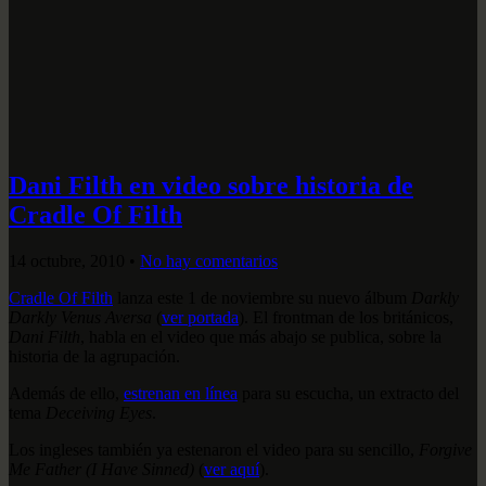
Dani Filth en video sobre historia de
Cradle Of Filth
14 octubre, 2010
•
No hay comentarios
Cradle Of Filth
lanza este 1 de noviembre su nuevo álbum
Darkly
Darkly Venus Aversa
(
ver portada
). El frontman de los británicos,
Dani Filth
, habla en el video que más abajo se publica, sobre la
historia de la agrupación.
Además de ello,
estrenan en línea
para su escucha, un extracto del
tema
Deceiving Eyes
.
Los ingleses también ya estenaron el video para su sencillo,
Forgive
Me Father (I Have Sinned)
(
ver aquí
).