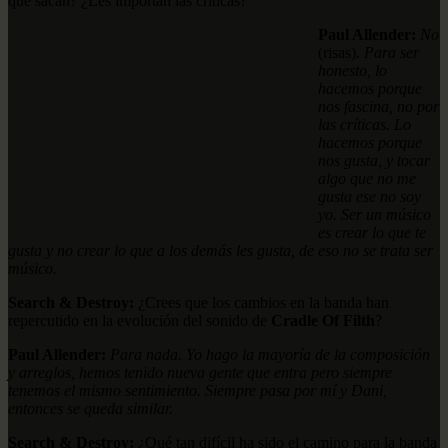
que sacan? ¿Les importan las críticas?
Paul Allender:
No
(risas).
Para ser
honesto, lo
hacemos porque
nos fascina, no por
las críticas. Lo
hacemos porque
nos gusta, y tocar
algo que no me
gusta ese no soy
yo. Ser un músico
es crear lo que te
gusta y no crear lo que a los demás les gusta, de eso no se trata ser
músico.
Search & Destroy:
¿Crees que los cambios en la banda han
repercutido en la evolución del sonido de
Cradle Of Filth
?
Paul Allender:
Para nada. Yo hago la mayoría de la composición
y arreglos, hemos tenido nueva gente que entra pero siempre
tenemos el mismo sentimiento. Siempre pasa por mí y Dani,
entonces se queda similar.
Search & Destroy:
¿Qué tan difícil ha sido el camino para la banda