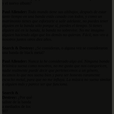
y el nuevo album?
Paul Allender:
Todo mundo tiene sus altibajos, después de estar
tanto tiempo en una banda estás casado con todos, y como un
matrimonio tienes que esforzarte a salir adelante, no puedes tener
alguien en la banda sólo porque sí, pierdes el tiempo. Si tienes
alguien así en la banda, la banda no sobrevive. No me imagino
alguien haciendo algo que los demás no quieran. Fácil, nos veo a
nosotros juntos otros diez años.
Search & Destroy:
¿Se consideran, o alguna vez se consideraron
una banda de black metal?
Paul Allender:
Nunca la he considerado algo así. Ninguna banda
británica suena como nosotros, no me gusta que nos categoricen,
nadie realmente puede decir que pertenecemos a un género,
tocamos lo que nos suena bien y para ser honesto raramente
escucho metal, para que no me influya. La música no suena similar
a alguien más y parece ser que funciona.
Search &
Destroy:
¿Por qué
saliste de la banda
a mediados de los
90?