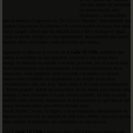
con una forma de presentar
los temas mucho más
dinámicos y memorables
que su anterior
Godpseed On The Devil's Thunder
. Nuevamente los
ingleses han puesto el esfuerzo y la concentración en hacer una obra
única, ningún álbum que ha editado
Dani Filth
y su tropa es igual,
como se puede reflejar en esta oportunidad, demostrando que tienen
muchas ideas renovadas y más devoción que nunca.
Siguiendo la línea en la carrera de
Cradle Of Filth
, sabemos que
vamos a encontrar ya que lograron concretar y encontrar hace
tiempo su fórmula, su sonido y su sello personal, por lo cual es más
fácil familiarizarse con su propuesta. Sufriendo mutaciones en la
alineación, cada simbiosis entre la banda y la música se denota
dando como resultado un alejamiento a su sonido tradicional
extendiéndose cada vez más, hasta editar LPs como
Nymphetamine
y
Thornography
, donde las estructuras de los temas eran mucho más
simples y muy diferentes a lo que venían creando. En esta ocasión
también sufre una baja importante en la formación ya que una de las
piezas fundamentales que estuvo durante años,
Sarah Jezebel Devay
, no figura, y es reemplazada mínimamente en
algunos sectores por la cantante de pop
Lucy Atkins
, cuya voz aporta
gran caracter al personaje que interpreta en esta travesía.
Con
Cradle Of Filth
a veces es muy difícil tener una postura que