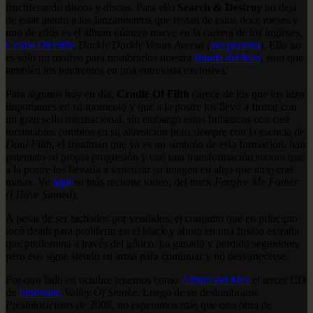
fructiferando discos y discos. Para ello
Search & Destroy
no deja
de estar atento a los lanzamientos que restan de estos doce meses y
uno de ellos es el álbum número nueve en la carrera de los ingleses,
Cradle Of Filth
,
Darkly Darkly Venus Aversa
(
ver portada
). Ello no
es sólo un motivo para nombrarlos nuestra
Banda del Mes
, sino que
también los tendremos en una entrevista exclusiva.
Para algunos hoy en día,
Cradle Of Filth
carece de los que los hizo
importantes en su momento y que a la postre los llevó a firmar con
un gran sello internacional, sin embargo estos británicos con casi
incontables cambios en su alineación pero siempre con la esencia de
Dani Filth
, el frontman que ya es un símbolo de esta formación, han
patentato su propia progresión y con una transformación sonora que
a la postre los llevaría a sintetizar su imagen en algo que atrayeras
masas. Ve
aquí
su más reciente video, del track
Forgive Me Father
(I Have Sinned).
A pesar de ser tachados por vendidos, el conjunto que en principio
tocó death para proliferar en el black y ahora en una fusión extraña
que predomina a través del gótico, ha ganado y perdido seguidores
pero eso sigue siendo su arma para continuar y no desvanecerse.
Por otro lado en octubre tenemos como
Álbum del Mes
el tercer CD
de
Intronaut,
Valley Of Smoke
. Luego de su deslumbrante
Preshitoricisms
de 2008, no esperamos más que otra obra de