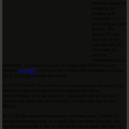
momento bajan los
decibeles, la
insignia de la
teatralidad y lo
gótico está en cada
instante.
The
Spawn Of Love
And War
es un
claro ejemplo de
ello donde las
voces se
complementan a la
perfección. La única excepción es
Forgive Me Father (I Have
Sinned)
(
ver video
), el único corte reconocible a la primera escucha
por la particular melodía que evoca.
En
Darkly Darkly Venus Aversa
es necesario prestar atención a los
detalles ya que es mucho más intricado que sus discos
experimentales, y no tan melódico como gran parte de sus años
dorados con
Dusk And Her Embrace, Cruelty And The Beast
y
Midian
.
En la edición especial vienen cuatro canciones extra, creando un
complemento interesante en complicidad con temas pesados, sin
mucha orquestación y que no carecen de agresividad, sino todo lo