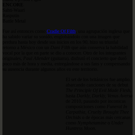
ENCORE
Sahti-Waari
Rasputin
Battle Metal
Fue así entonces como
Cradle Of Filth
, una agrupación inglesa que
ha sabido variar su sonido, englobándolo con una imagen que
perdura hasta hoy desde sus inicios en los 90, hizo su triunfal
retorno a México con un
Dani Filth
que aún conserva la habilidad
vocal por la que en parte se dio a conocer. Otro de los integrantes
originales,
Paul Allender
(guitarra), disfrutó el concierto que duró
poco más de hora y media, entregándose a sus fans y compensando
su ausencia durante algunos años en este territorio.
El set de los británicos fue amplio,
abarcando canciones de su debut
The Principle Of Evil Made Flesh
,
hasta
Darkly, Darkly, Venus Aversa
de 2010, pasando por inconicas
composiciones como
Funeral In
Carpathia, Cruelty Brought Thee
Orchids
o de épocas más cercanas
como
Nymphetamine
o
Under
Huntress Moon
.