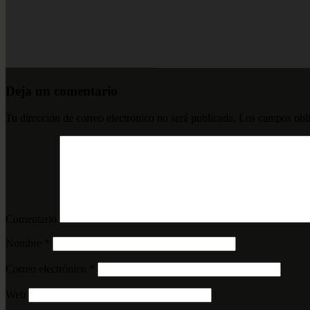
Deja un comentario
Tu dirección de correo electrónico no será publicada.
Los campos obli
Comentario
Nombre
*
Correo electrónico
*
Web