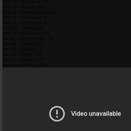
May 10 – New York, NY
May 11 – Newton, NJ
May 16 – Montreal, Canada
May 20 – Covington, KY
May 21 – St. Charles, IL
May 23 – Denver, CO
May 28 – San Diego, CA
Jun. 02 – Beverly Hills, CA
Jun. 04 – Ventura, CA
Jun. 06 – Tucson, AZ
Jun. 09 – Dallas, TX
Jun. 10 – Houston, TX
Imagen: Facebook oficial