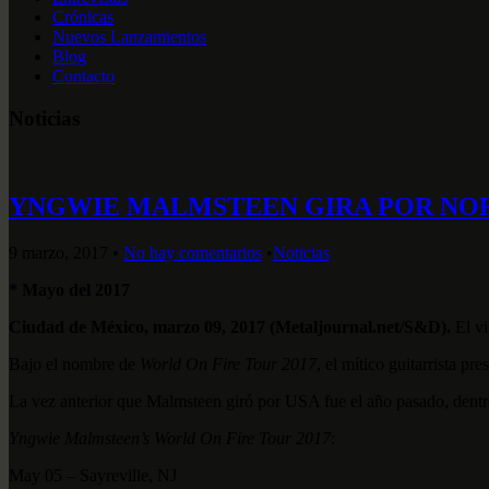
Crónicas
Nuevos Lanzamientos
Blog
Contacto
Noticias
YNGWIE MALMSTEEN GIRA POR NO
9 marzo, 2017
•
No hay comentarios
•
Noticias
* Mayo del 2017
Ciudad de México, marzo 09, 2017 (Metaljournal.net/S&D).
El vi
Bajo el nombre de
World On Fire Tour 2017
, el mítico guitarrista p
La vez anterior que Malmsteen giró por USA fue el año pasado, dentr
Yngwie Malmsteen’s World On Fire Tour 2017
:
May 05 – Sayreville, NJ