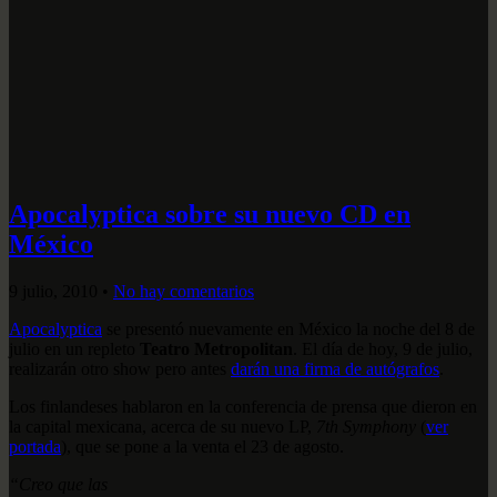
Apocalyptica sobre su nuevo CD en
México
9 julio, 2010
•
No hay comentarios
Apocalyptica
se presentó nuevamente en México la noche del 8 de
julio en un repleto
Teatro Metropolitan
. El día de hoy, 9 de julio,
realizarán otro show pero antes
darán una firma de autógrafos
.
Los finlandeses hablaron en la conferencia de prensa que dieron en
la capital mexicana, acerca de su nuevo LP,
7th Symphony
(
ver
portada
), que se pone a la venta el 23 de agosto.
“Creo que las