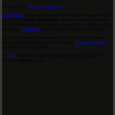
19 julio, 2010
•
No hay comentarios
Apocalyptica
se presentó doblemente en México los pasados 8 y 9
de julio en el
Teatro Metropolitan
. Ambos shows fueron exitosos
para los finlandeses quienes venían a promocionar la salida de
7th
Symphony
(
ver portada
), que se pone a la venta el 23 de agosto.
El clip que puedes ver más adelante, recapitula el paso de estos
músicos por nuestro país, incluyendo la gran
firma de autógrafos
que dieron al sur de la capital.
Ve
aquí
el video de su primer sencillo,
End Of Me
, con
Gavin
Rossdale
(
Bush
) a la voz.