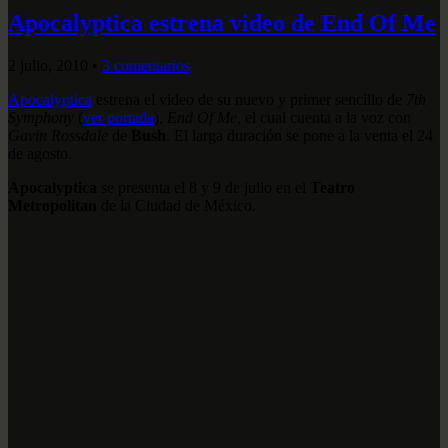
Apocalyptica estrena video de End Of Me
2 julio, 2010
•
3 comentarios
Apocalyptica
estrena el video de su nuevo y primer sencillo de
7th
Symphony
(
ver portada
),
End Of Me
, el cual cuenta a la voz con
Gavin Rossdale
de
Bush
. El larga duración se pone a la venta el 24
de agosto.
Apocalyptica
se presenta el 8 y 9 de julio en el
Teatro
Metropolitan
de la Ciudad de México.