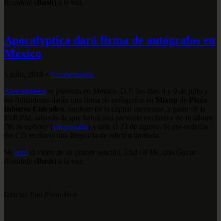
Rossdale
(
Bush
) a la voz.
Apocalyptica dará firma de autógrafos en
México
5 julio, 2010
•
3 comentarios
Apocalyptica
se presenta en México, D.F. los días 8 y 9 de julio y
los finlandeses darán una firma de autógrafos en
Mixup
de
Plaza
Inbursa Cuicuilco
, también de la capital mexicana, a partir de la
1:00 PM, además de que habrá una preventa exclusiva de su álbum
7th Symphony
(
ver portada
) a salir el 23 de agosto. Si pre-ordenas
del CD recibirás una litografía de edición limitada.
Ve
aquí
el video de su primer sencillo,
End Of Me
, con
Gavin
Rossdale
(
Bush
) a la voz.
Gracias
Fan From Hell