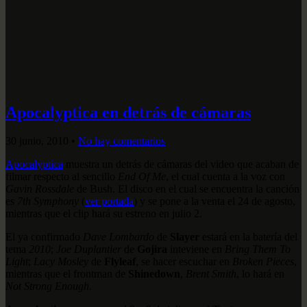
Apocalyptica en detrás de cámaras
30 junio, 2010
•
No hay comentarios
Apocalyptica
muestra un detrás de cámaras del video que acaban de
filmar respecto al sencillo
End Of Me
, el cual cuenta a la voz con
Gavin Rossdale
de Bush. El disco en el cual se encuentra la canción
es
7th Symphony
(
ver portada
) y se pone a la venta el 24 de agosto,
mientras que el clip hará su estreno en julio 2.
El ya confirmado
Dave Lombardo
de
Slayer
estará en la batería del
tema
2010
;
Joe Duplantier
de
Gojira
inteviene en
Bring Them To
Light
;
Lacy Mosley
de
Flyleaf
, se hacer escuchar en
Broken Pieces
,
mientras que el frontman de
Shinedown
,
Brent Smith
, lo hará en
Not Strong Enough
.