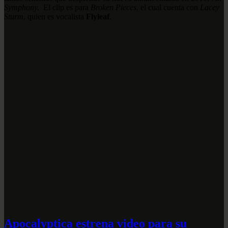
Symphony.
El clip es para
Broken Pieces
, el cual cuenta con
Lacey
Sturm
, quien es vocalista
Flyleaf
.
Apocalyptica estrena video para su