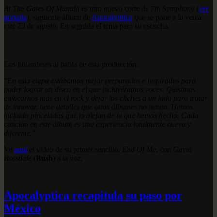
At The Gates Of Manala
es otro nuevo corte de
7th Symphony
(
ver
portada
), siguiente álbum de
Apocalyptica
que se pone a la venta
este 23 de agosto. En seguida el tema para su escucha.
Los finlandeses al habla de esta producción.
"En esta etapa estábamos mejor preparados e inspirados para
poder lograr un disco en el que incluyéramos voces. Quisimos
enfocarnos más en el rock y dejar los clichés a un lado para tratar
de innovar, tiene detalles que otros álbumes no tienen. Hemos
incluido pinceladas que lo alejan de lo que hemos hecho. Cada
canción en este álbum es una experiencia totalmente nueva y
diferente."
Ve
aquí
el video de su primer sencillo,
End Of Me
, con
Gavin
Rossdale
(
Bush
) a la voz.
Apocalyptica recapitula su paso por
México