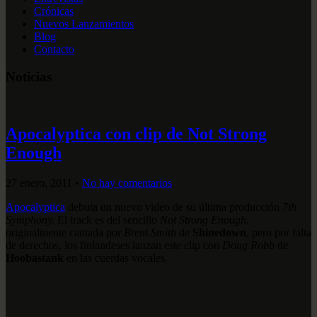
Crónicas
Nuevos Lanzamientos
Blog
Contacto
Noticias
Apocalyptica con clip de Not Strong
Enough
27 enero, 2011
•
No hay comentarios
Apocalyptica
debuta un nuevo video de su última producción
7th
Symphony.
El track es del sencillo
Not Strong Enough
,
originalmente cantada por
Brent Smith
de
Shinedown
, pero por falta
de derechos, los finlandeses lanzan este clip con
Doug Robb
de
Hoobastank
en las cuerdas vocales.