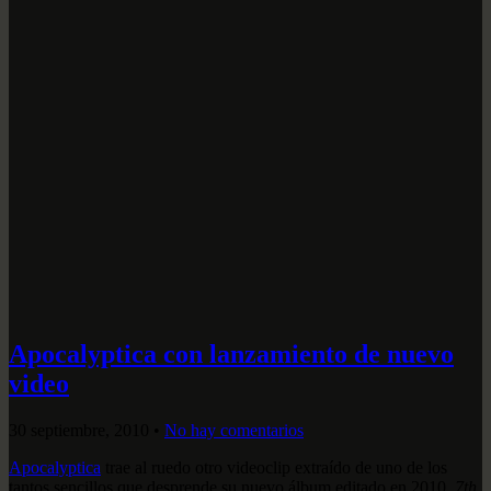
Apocalyptica con lanzamiento de nuevo
video
30 septiembre, 2010
•
No hay comentarios
Apocalyptica
trae al ruedo otro videoclip extraído de uno de los
tantos sencillos que desprende su nuevo álbum editado en 2010,
7th