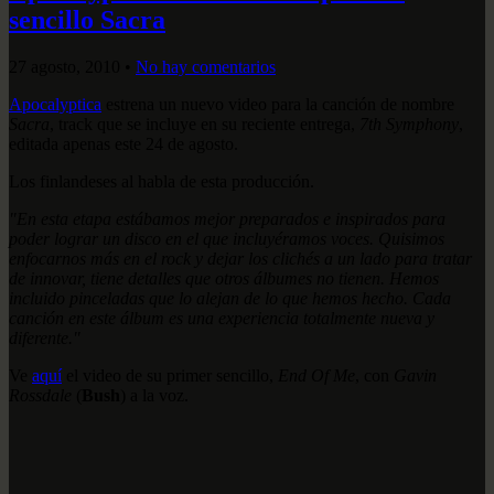
sencillo Sacra
27 agosto, 2010
•
No hay comentarios
Apocalyptica
estrena un nuevo video para la canción de nombre
Sacra
, track que se incluye en su reciente entrega,
7th Symphony
,
editada apenas este 24 de agosto.
Los finlandeses al habla de esta producción.
"En esta etapa estábamos mejor preparados e inspirados para
poder lograr un disco en el que incluyéramos voces. Quisimos
enfocarnos más en el rock y dejar los clichés a un lado para tratar
de innovar, tiene detalles que otros álbumes no tienen. Hemos
incluido pinceladas que lo alejan de lo que hemos hecho. Cada
canción en este álbum es una experiencia totalmente nueva y
diferente."
Ve
aquí
el video de su primer sencillo,
End Of Me
, con
Gavin
Rossdale
(
Bush
) a la voz.