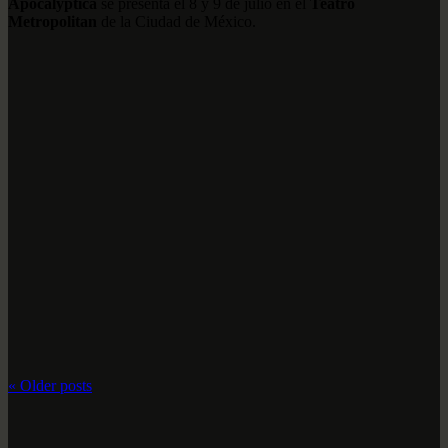
Apocalyptica
se presenta el 8 y 9 de julio en el
Teatro
Metropolitan
de la Ciudad de México.
«
Older posts