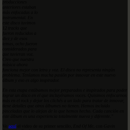
producciones
anteriores estaban
más enfocadas a lo
instrumental. En
este disco tuvimos
12 tracks que
fueron reducidos a
diez y de esos
temas, ocho fueron
considerados para
que tuvieran voz.
Creo que nuestra
música ahora
funciona mejor con letra y voz. El disco no representa ningún
problema. Teníamos mucha pasión por innovar en este nuevo
álbum y eso es algo inspirador.
En esta etapa estábamos mejor preparados e inspirados para poder
lograr un disco en el que incluyéramos voces. Quisimos enfocarnos
más en el rock y dejar los clichés a un lado para tratar de innovar,
tiene detalles que otros álbumes no tienen. Hemos incluido
pinceladas que lo alejan de lo que hemos hecho. Cada canción en
este álbum es una experiencia totalmente nueva y diferente."
Ve
aquí
el video de su primer sencillo,
End Of Me
, con
Gavin