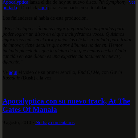
Apocalyptica
lanza el día de hoy su nuevo disco,
7th Symphony
(
ver
portada
). Da click
aquí
para escucharlo en su totalidad.
Los finlandeses al habla de esta producción.
"En esta etapa estábamos mejor preparados e inspirados para
poder lograr un disco en el que incluyéramos voces. Quisimos
enfocarnos más en el rock y dejar los clichés a un lado para tratar
de innovar, tiene detalles que otros álbumes no tienen. Hemos
incluido pinceladas que lo alejan de lo que hemos hecho. Cada
canción en este álbum es una experiencia totalmente nueva y
diferente."
Ve
aquí
el video de su primer sencillo,
End Of Me
, con
Gavin
Rossdale
(
Bush
) a la voz.
Apocalyptica con su nuevo track, At The
Gates Of Manala
9 agosto, 2010
•
No hay comentarios