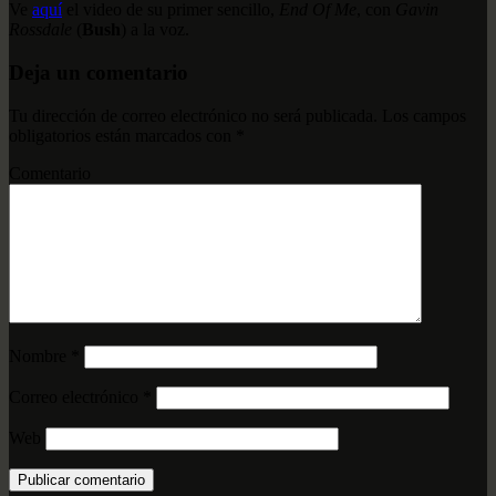
Ve
aquí
el video de su primer sencillo,
End Of Me
, con
Gavin
Rossdale
(
Bush
) a la voz.
Deja un comentario
Tu dirección de correo electrónico no será publicada.
Los campos
obligatorios están marcados con
*
Comentario
Nombre
*
Correo electrónico
*
Web