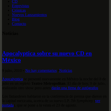
CD
Entrevistas
Crónicas
Nuevos Lanzamientos
Blog
Contacto
Noticias
Apocalyptica sobre su nuevo CD en
México
9 julio, 2010
•
No hay comentarios
•
Noticias
Apocalyptica
se presentó nuevamente en México la noche del 8 de
julio en un repleto
Teatro Metropolitan
. El día de hoy, 9 de julio,
realizarán otro show pero antes
darán una firma de autógrafos
.
Los finlandeses hablaron en la conferencia de prensa que dieron en
la capital mexicana, acerca de su nuevo LP,
7th Symphony
(
ver
portada
), que se pone a la venta el 23 de agosto.