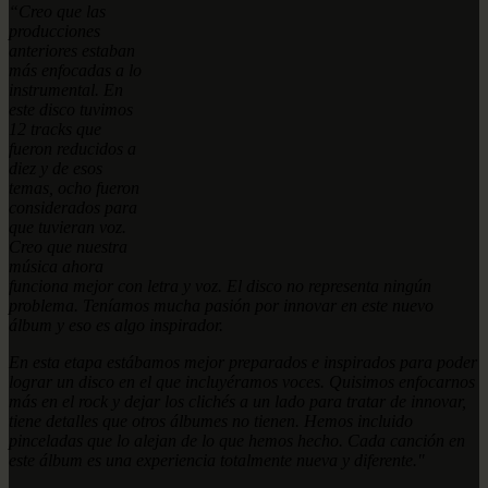
“Creo que las
producciones
anteriores estaban
más enfocadas a lo
instrumental. En
este disco tuvimos
12 tracks que
fueron reducidos a
diez y de esos
temas, ocho fueron
considerados para
que tuvieran voz.
Creo que nuestra
música ahora
funciona mejor con letra y voz. El disco no representa ningún
problema. Teníamos mucha pasión por innovar en este nuevo
álbum y eso es algo inspirador.
En esta etapa estábamos mejor preparados e inspirados para poder
lograr un disco en el que incluyéramos voces. Quisimos enfocarnos
más en el rock y dejar los clichés a un lado para tratar de innovar,
tiene detalles que otros álbumes no tienen. Hemos incluido
pinceladas que lo alejan de lo que hemos hecho. Cada canción en
este álbum es una experiencia totalmente nueva y diferente."