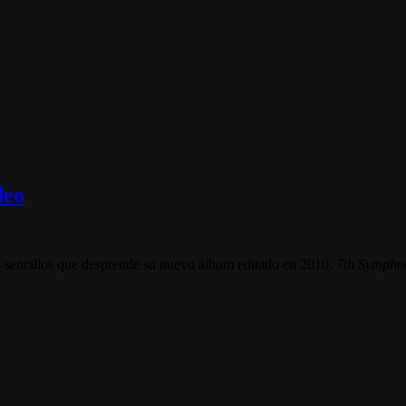
deo
tos sencillos que desprende su nuevo álbum editado en 2010,
7th Symph