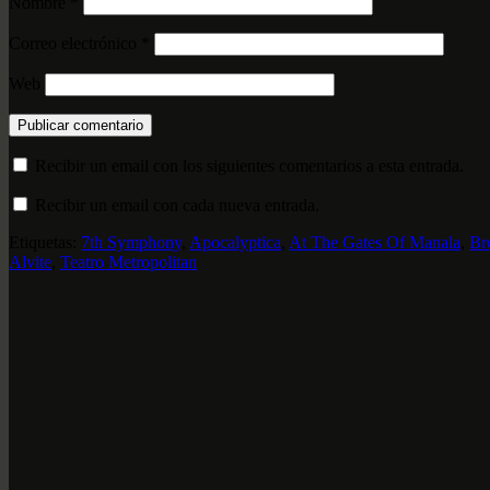
Nombre
*
Correo electrónico
*
Web
Recibir un email con los siguientes comentarios a esta entrada.
Recibir un email con cada nueva entrada.
Etiquetas:
7th Symphony
,
Apocalyptica
,
At The Gates Of Manala
,
Br
Alvite
,
Teatro Metropolitan