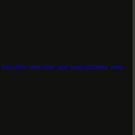
,
Nuevo Disco
,
Nuevo Video
,
Sacra
,
Search And Destroy
,
Sergio