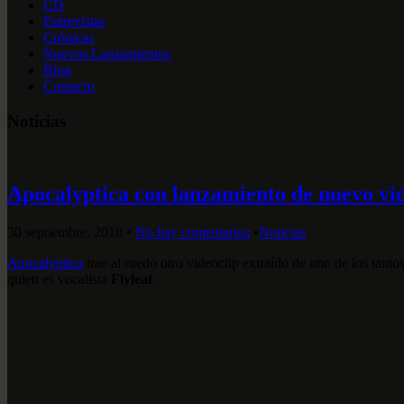
CD
Entrevistas
Crónicas
Nuevos Lanzamientos
Blog
Contacto
Noticias
Apocalyptica con lanzamiento de nuevo vi
30 septiembre, 2010
•
No hay comentarios
•
Noticias
Apocalyptica
trae al ruedo otro videoclip extraído de uno de los tan
quien es vocalista
Flyleaf
.