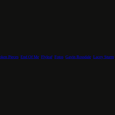
oken Pieces
,
End Of Me
,
Flyleaf
,
Fotos
,
Gavin Rossdale
,
Lacey Sturm