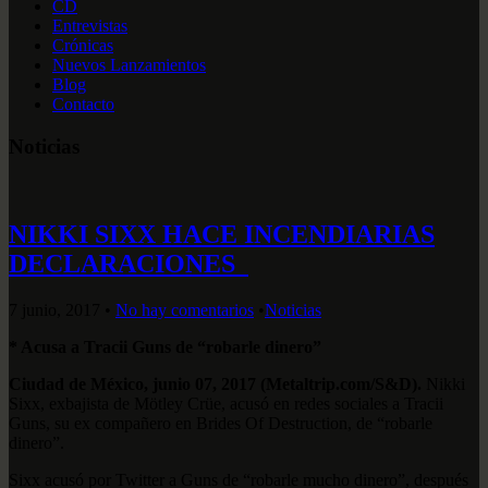
CD
Entrevistas
Crónicas
Nuevos Lanzamientos
Blog
Contacto
Noticias
NIKKI SIXX HACE INCENDIARIAS
DECLARACIONES
7 junio, 2017
•
No hay comentarios
•
Noticias
* Acusa a Tracii Guns de “robarle dinero”
Ciudad de México, junio 07, 2017 (Metaltrip.com/S&D).
Nikki
Sixx, exbajista de Mötley Crüe, acusó en redes sociales a Tracii
Guns, su ex compañero en Brides Of Destruction, de “robarle
dinero”.
Sixx acusó por Twitter a Guns de “robarle mucho dinero”, después