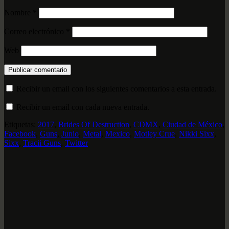
Nombre
*
Correo electrónico
*
Web
Recibir un email con los siguientes comentarios a esta entrada.
Recibir un email con cada nueva entrada.
Etiquetas:
2017
,
Brides Of Destruction
,
CDMX
,
Ciudad de México
,
Facebook
,
Guns
,
Junio
,
Metal
,
Mexico
,
Motley Crue
,
Nikki Sixx
,
Sixx
,
Tracii Guns
,
Twitter