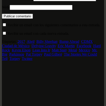
Web
Recibir un email con los siguientes comentarios a esta entrada.
Recibir un email con cada nueva entrada.
Etiquetas:
2017
,
Abril
,
Billy Sheehan
,
Bump Ahead
,
CDMX
,
Ciudad de México
,
Defying Gravity
,
Eric Martin
,
Facebook
,
Hard
Rock
,
Kevin Elson
,
Lean Into It
,
Matt Starr
,
Metal
,
Mexico
,
Mr.
Big
,
Parkinson
,
Pat Torpey
,
Paul Gilbert
,
The Stories We Could
Tell
,
Torpey
,
Twitter