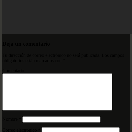
Deja un comentario
Tu dirección de correo electrónico no será publicada.
Los campos
obligatorios están marcados con
*
Comentario
Nombre
*
Correo electrónico
*