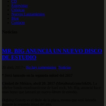
CD
Entrevistas
Crónicas
Nuevos Lanzamientos
Blog
Contacto
Noticias
MR. BIG ANUNCIA UN NUEVO DISCO
DE ESTUDIO
20 abril, 2017
•
No hay comentarios
•
Noticias
* Será lanzado en la segunda mitad del 2017
Ciudad de México, abril 20, 2017 (Metaltotal.com/S&D).
La
célebre banda estadounidense de hard rock, Mr. Big, anunció hace
unas horas que lanzará un nuevo álbum de estudio.
Defying Gravity
es el título de la placa, misma que será lanzada
durante la segunda mitad del año.