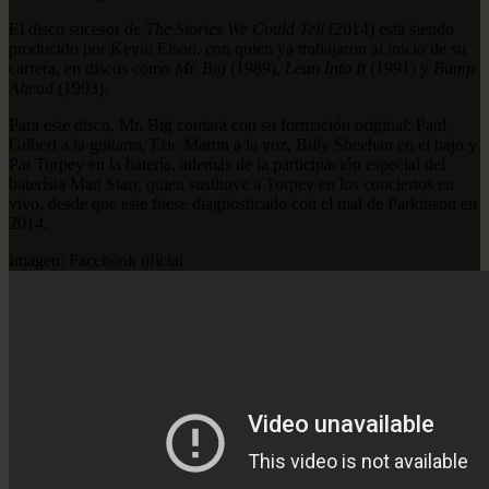
El disco sucesor de
The Stories We Could Tell
(2014) está siendo
producido por Kevin Elson, con quien ya trabajaron al inicio de su
carrera, en discos como
Mr. Big
(1989),
Lean Into It
(1991) y
Bump
Ahead
(1993).
Para este disco, Mr. Big contará con su formación original: Paul
Gilbert a la guitarra, Eric Martin a la voz, Billy Sheehan en el bajo y
Pat Torpey en la batería, además de la participación especial del
baterísta Matt Starr, quien sustituye a Torpey en los conciertos en
vivo, desde que este fuese diagnosticado con el mal de Parkinson en
2014.
Imagen: Facebook oficial