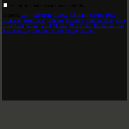
Recibir un email con cada nueva entrada.
Etiquetas:
2017
,
California
,
CDMX
,
Ciudad de México
,
Dave
Lombardo
,
Dead Cross
,
Deftones
,
Facebook
,
Faith No More
,
Korn
,
Limp Bizkit
,
Marzo
,
Metal
,
Mexico
,
Mike Patton
,
Robin Laananen
,
Ross Robinson
,
Sepultura
,
Slayer
,
Twitter
,
Ventura