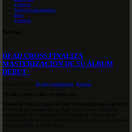
Crónicas
Nuevos Lanzamientos
Blog
Contacto
Noticias
DEAD CROSS FINALIZA
MASTERIZACIÓN DE SU ÁLBUM
DEBUT
17 marzo, 2017
•
No hay comentarios
•
Noticias
* El disco podría salir este mismo año
Ciudad de México, marzo 16, 2017 (Themetalcircus.com/S&D).
El súper grupo estadounidense Dead Cross, banda californiana
donde militan Dave Lombardo (ex Slayer), así como el otrora
cantante de Faith No More, Mike Patton; ha finalizado el proceso de
masterización de su álbum debut.