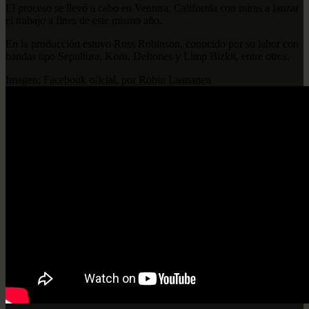
El proceso se llevó a cabo en Ventura, California con miras a lanzar
el trabajo a fines de este mismo año.
En la producción estuvo Ross Robinson, conocido por su labor con
bandas tipo Sepultura, Korn, Deftones y Limp Bizkit, entre otros.
Imagen: Facebook oficial, por Robin Laananen