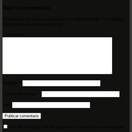
Deja un comentario
Tu dirección de correo electrónico no será publicada.
Los campos
obligatorios están marcados con
*
Comentario
Nombre
*
Correo electrónico
*
Web
Recibir un email con los siguientes comentarios a esta entrada.