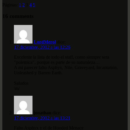
Páginas:
1
2
3
4
5
16 comments
LordMerol
dice:
17 diciembre, 2012 a las 12:26
Excelente la lista de todo el staff, como siempre sera
"polemica", porque es parte de su naturaleza…
A mi parecer falto Asphyx, Nile, Graveyard, Incantation,
Unleashed y Barren Earth.
Saludos
\m/
jonathan
dice:
17 diciembre, 2012 a las 13:21
Falto Asphyx y el de Hooded Menace