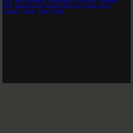
2012
,
Metal
,
Metalcore
,
Pablo Barrios
,
Progresivo
,
Psicodelia
,
Rock
,
Samuel Segura
,
Search And Destroy
,
Sergio Alvite
,
Shoegaze
,
Sludge
,
Stoner
,
thrash