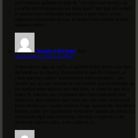
por lo menos quitense el traje de "soy ultra true metal y no
escucho otra cosa que no sea metal puro" por que en verdad
el mundo esta cambiando para bien o para mal y si nos
seguimos estancando en eso, el tiempo nos cobrara factura,
saludos a todos.
Juanito el del demo
dice:
22 diciembre, 2012 a las 00:07
Todos tienen algo de razón, y también todos tienen una idea
del metal en su cabeza. Retomando lo que dice Daniel, es
cierto que hay varios "lanzamientos infravalorados" -por
decirlo así-, ya que muchas no son bandas que escucharías en
los medios tradicionales; por otro lado, es cierto lo que dice
ulises N, muchas son propuestas que están marcando una
tendencia, pero también hay otras que van solas en su carril.
Recordemos que cuando salieron Rage Against the Machine y
Primus, nadie las consideraba verdaderas bandas de metal. Lo
interesante aquí sería conservar esta lista y regresar a ella
dentro de algunos años, a ver cómo se ve.