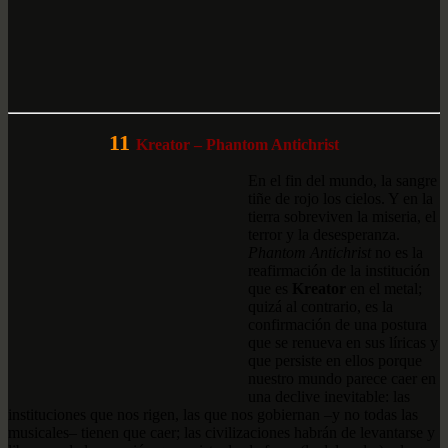
11
Kreator – Phantom Antichrist
En el fin del mundo, la sangre
tiñe de rojo los cielos. Y en la
tierra sobreviven la miseria, el
terror y la desesperanza.
Phantom Antichrist
no es la
reafirmación de la institución
que es
Kreator
en el metal;
quizá al contrario, es la
confirmación de una postura
que se renueva en sus líricas y
que persiste en ellos porque
nuestro mundo parece caer en
una declive inevitable: las
instituciones que nos rigen, las que nos gobiernan –y no todas las
musicales– tienen que caer; las civilizaciones habrán de levantarse y