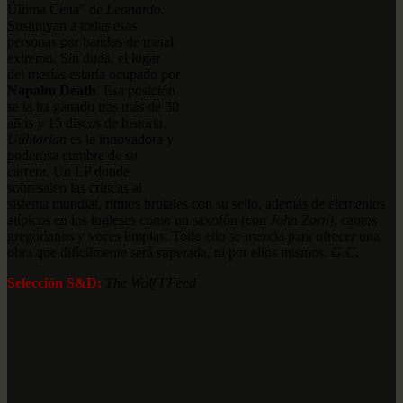
Última Cena” de
Leonardo
.
Sustituyan a todas esas
personas por bandas de metal
extremo. Sin duda, el lugar
del mesías estaría ocupado por
Napalm Death
. Esa posición
se la ha ganado tras más de 30
años y 15 discos de historia.
Utilitarian
es la innovadora y
poderosa cumbre de su
carrera. Un LP donde
sobresalen las críticas al
sistema mundial, ritmos brutales con su sello, además de elementos
atípicos en los ingleses como un saxofón (con
John Zorn
), cantos
gregorianos y voces limpias. Todo ello se mezcla para ofrecer una
obra que difícilmente será superada, ni por ellos mismos.
G.C.
Selección S&D:
The Wolf I Feed