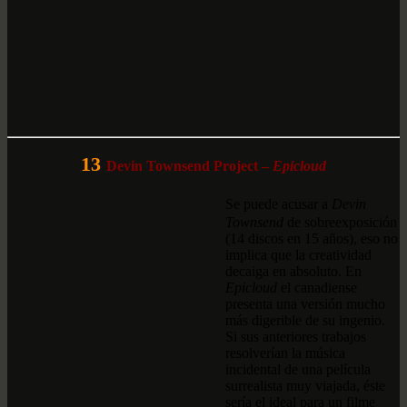
13
Devin Townsend Project –
Epicloud
Se puede acusar a
Devin
Townsend
de sobreexposición
(14 discos en 15 años), eso no
implica que la creatividad
decaiga en absoluto. En
Epicloud
el canadiense
presenta una versión mucho
más digerible de su ingenio.
Si sus anteriores trabajos
resolverían la música
incidental de una película
surrealista muy viajada, éste
sería el ideal para un filme