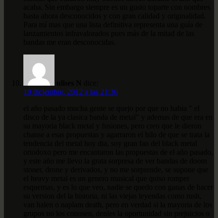
acaba. Sin embargo siempre es un gusto toparte con nombres
hasta ahora desconocidos y con gran calidad y originalidad.
Para mí mas que una lista definitiva representa una guía de
lanzamientos infravalorados pues más de la mitad de las
bandas me eran desconocidas.
ulises N
dice:
19 diciembre, 2012 a las 21:36
el año pasado mucha gente se quejo por que no habia " el
disco de la ya clasica banda de metal" y ademas de que era en
su mayoria black metal y fusiones, pero creo que le dieron
chanse a esas propuestas y agarraron el hilo de que se trata la
tendencia del metal hoy dia, soy gran fan del black metal
ortodoxo pero me encantaron las propuestas de el año pasado,
y este año me llevo la grata sorpresa de ver bandas de doom
stoner, drone y derivados, y no me sorprende, se supone que
el heavy metal es un genero musical que quiso romper
esquemas, y es lo que veo, nadie se quedo con ganas de hacer
su version del la historia, ni las viejas leyendas como rush,
van halen o naplam death, pero en verdad si la mayoria de los
grupos no los conosen, denles la oportunidad sin prejuicios o