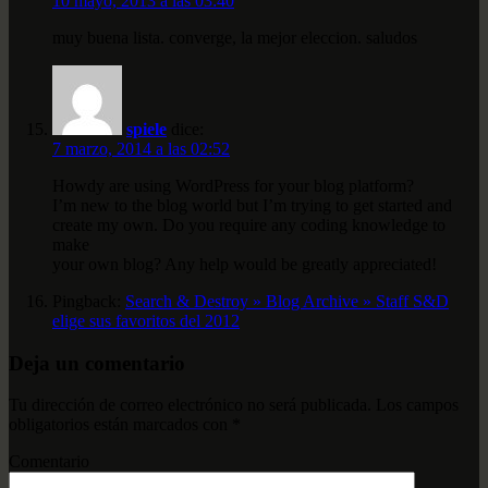
10 mayo, 2013 a las 03:40
muy buena lista. converge, la mejor eleccion. saludos
spiele
dice:
7 marzo, 2014 a las 02:52
Howdy are using WordPress for your blog platform?
I’m new to the blog world but I’m trying to get started and
create my own. Do you require any coding knowledge to
make
your own blog? Any help would be greatly appreciated!
Pingback:
Search & Destroy » Blog Archive » Staff S&D
elige sus favoritos del 2012
Deja un comentario
Tu dirección de correo electrónico no será publicada.
Los campos
obligatorios están marcados con
*
Comentario