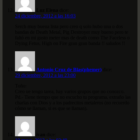
Luz Elena
dice:
24 diciembre, 2012 a las 16:03
Serch muy buena lista pero creo q solo hubo una o dos
bandas de Death Metal, Pig Destroyer muy bueno pero te
faltó en mi gusto meter mas de death como The Faceless o
Dying Fetus, High on Fire gran gran banda !! saludos !!
Antonio Cruz de Blas(phemer)
dice:
29 diciembre, 2012 a las 23:00
Toño:
Creo ue tengo tarea, hay varios grupos que no conozco.
Pd.- Tiene tiempo que no escucho tu programa, extraño las
charlas con Dios y a los padrecitos metaleros (no recuerdo
cómo se llaman, si es que se llaman).
ivan
dice: