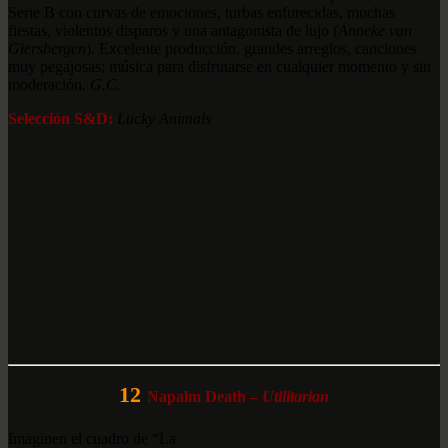
Serie B con curvas de emociones, turbas enfurecidas, muchas
fiestas, violentos disparos y una antagonista de lujo (
Anneke van
Giersbergen
). Excelente producción, grandes arreglos, canciones
muy pegajosas; música para disfrutarse en cualquier momento y sin
moderación.
G.C.
Selección S&D:
Lucky Animals
12
Napalm Death –
Utilitarian
Imaginen el cuadro de “La