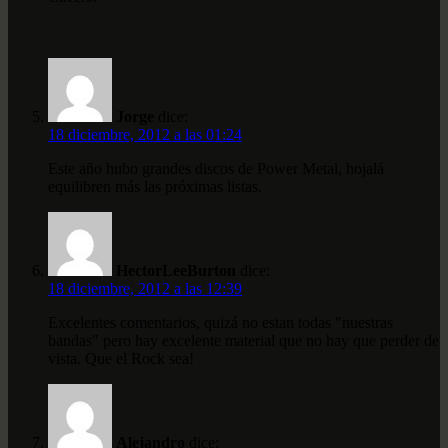
Jorge
dice:
18 diciembre, 2012 a las 01:24
Este año hubo grandes discos de Power Metal, hojalá
equilibren más las próximas listas.
HectorLeeBurton
dice:
18 diciembre, 2012 a las 12:39
Excelentes comentarios, quizá no estan todas "nuestras
bandas" pero hay excelente material que no hay que perder de
vista. Que el Rock sea!
Alejandro
dice: