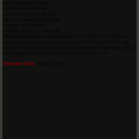
que produjeron. Potente y
cortés, tan servicial que
pareciera satisfacer nuestros
oídos de forma personalizada.
Dirigidos por
Magnus
Pelander
y con casi toda una
alineación diferente a la distinguida en
The Alchemist
(2007), en
Legend
engrandecen su pasado y crean un nuevo presente. Cada
track vive por sí solo y constatan la disciplinada composición del LP
con la guitarra, que predomina, dirige y orquesta.
S.A.
Selección S&D:
Flag Of Fate