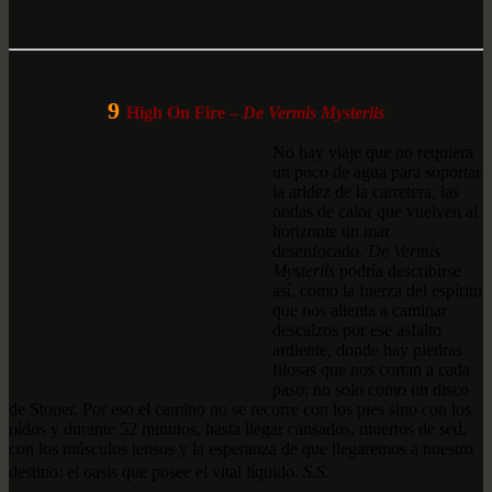
9
High On Fire –
De Vermis Mysteriis
No hay viaje que no requiera
un poco de agua para soportar
la aridez de la carretera, las
ondas de calor que vuelven al
horizonte un mar
desenfocado.
De Vermis
Mysteriis
podría describirse
así, como la fuerza del espíritu
que nos alienta a caminar
descalzos por ese asfalto
ardiente, donde hay piedras
filosas que nos cortan a cada
paso; no solo como un disco
de Stoner. Por eso el camino no se recorre con los pies sino con los
oídos y durante 52 minutos, hasta llegar cansados, muertos de sed,
con los músculos tensos y la esperanza de que llegaremos a nuestro
destino: el oasis que posee el vital líquido.
S.S.