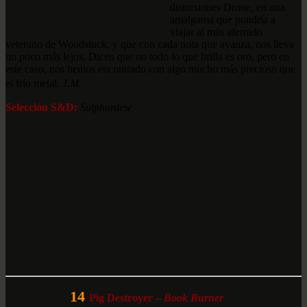
distorsiones Drone, en una
amalgama que pondría a
viajar al más aferrado
veterano de Woodstock, y que con cada nota que avanza, nos lleva
un poco más lejos. Dicen que no todo lo que brilla es oro, pero en
este caso, nos hemos encontrado con algo mucho más precioso que
el frío metal.
J.M.
Selección S&D:
Sulphurdew
14
Pig Destroyer –
Book Burner