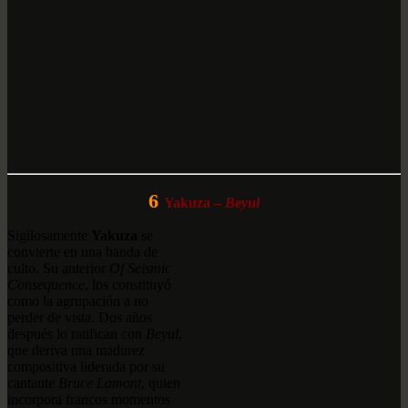
6
Yakuza –
Beyul
Sigilosamente
Yakuza
se
convierte en una banda de
culto. Su anterior
Of Seismic
Consequence
, los constituyó
como la agrupación a no
perder de vista. Dos años
después lo ratifican con
Beyul
,
que deriva una madurez
compositiva liderada por su
cantante
Bruce Lamont
, quien
incorpora francos momentos