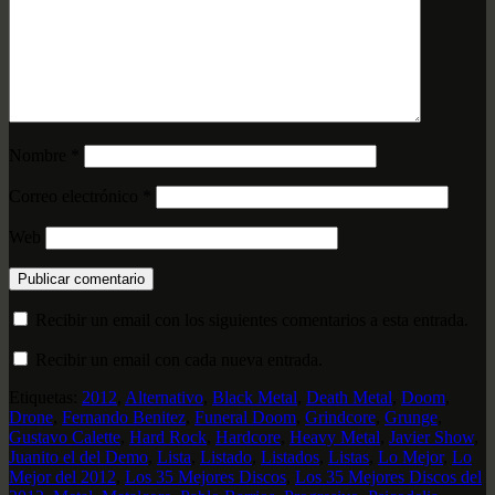
Nombre
*
Correo electrónico
*
Web
Recibir un email con los siguientes comentarios a esta entrada.
Recibir un email con cada nueva entrada.
Etiquetas:
2012
,
Alternativo
,
Black Metal
,
Death Metal
,
Doom
,
Drone
,
Fernando Benitez
,
Funeral Doom
,
Grindcore
,
Grunge
,
Gustavo Calette
,
Hard Rock
,
Hardcore
,
Heavy Metal
,
Javier Show
,
Juanito el del Demo
,
Lista
,
Listado
,
Listados
,
Listas
,
Lo Mejor
,
Lo
Mejor del 2012
,
Los 35 Mejores Discos
,
Los 35 Mejores Discos del