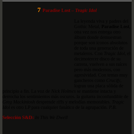
7
Paradise Lost –
Tragic Idol
La leyenda viva y padres del
Gothic Metal,
Paradise Lost
,
otra vez nos entrega otro
álbum donde demuestran
porque son iconos absolutos
de toda una generación de
metaleros. Con
Tragic Idol
, el
decimotercer disco de su
carrera, vuelven a sus raíces
pero más modernos, con
agresividad. Con temas muy
gancheros como
Crucify
,
logran una placa sólida de
principio a fin. La voz de
Nick Holmes
se mantiene intacta y
derrocha los sentimientos más oscuros. la guitarra inconfundible de
Greg Mackintosh
desprende riffs y melodías memorables.
Tragic
Idol
es otro LP para cualquier fanático de la agrupación.
P.B.
Selección S&D:
In This We Dwell