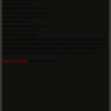
marcando pauta y
estableciendo nuevas metas.
Koi No Yokan
es un sello que
comprueba la calidad de esta
banda, una de las
sobrevivientes de los 90 y que
mejora con los años. El
entorno de este álbum
produce sentimientos de serenidad y emotividad, todo a lo largo de
una producción indemne de
Nick Raskulinecz
con férreos riffs. Las
canciones desprenden refinamiento y distinción; la ejecución es
sólida y
Chino Moreno
no podría estar cantando mejor.
S.A.
Selección S&D:
Romantic Dreams