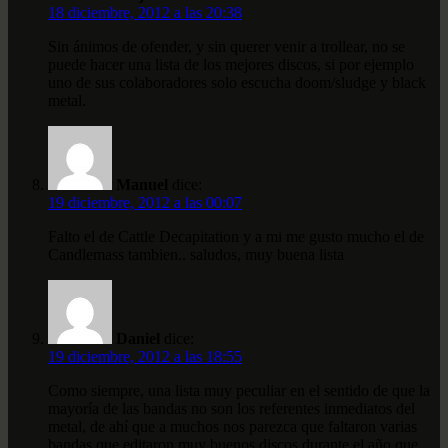
18 diciembre, 2012 a las 20:38
Sin ánimos de ofender, y sin querer venir a trollear, no se
puede hacer una lista de los mejores discos, si por ejemplo
uno de sus colaboradores solo escucha doom/sludge y black
metal.
Manuel
dice:
19 diciembre, 2012 a las 00:07
Falto el de Cattle Decapitation y a mi me gusto mucho el de
Candlemass tambien.. saludos, muy buena lista
Daniel
dice:
19 diciembre, 2012 a las 18:55
Como siempre, una lista muy peculiar en el sentido de que la
mayoría de las bandas no son los referentes inmediatos del
metal, de ahí que a muchos nos parezca que faltaron varias
bandas que editaron muy buenos discos durante el año que