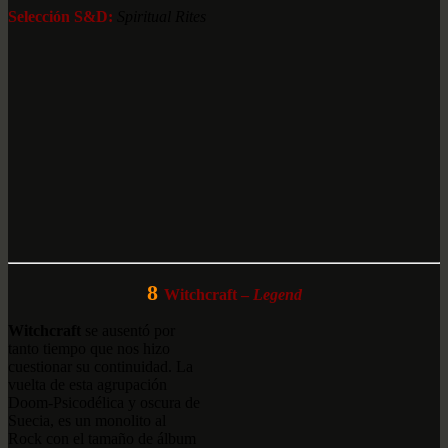
Selección S&D:
Spiritual Rites
8
Witchcraft –
Legend
Witchcraft
se ausentó por
tanto tiempo que nos hizo
cuestionar su continuidad. La
vuelta de esta agrupación
Doom-Psicodélica y oscura de
Suecia, es un monolito al
Rock con el tamaño de álbum