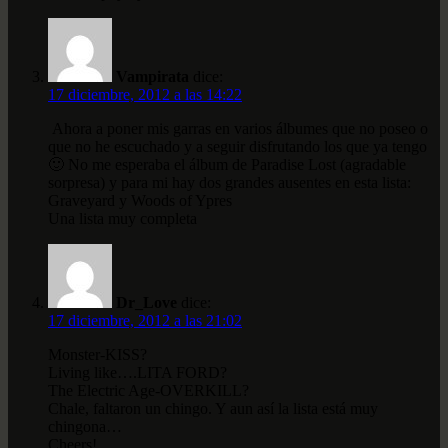
Vampirata
dice:
17 diciembre, 2012 a las 14:22
Ahora a poner mis garras en varios álbumes que no poseo o
que no he escuchado y a seguir disfrutando los que ya tengo
🙂 No me esperaba el álbum de Paradise Lost (agradable
sorpresa) y para mi hay dos grandes ausentes en esta lista:
Graveyard y Woods of Ypres
Una lista muy completa
Dr_Love
dice:
17 diciembre, 2012 a las 21:02
Monster-KISS?
Living like….LITA FORD?
The Electric Age-OVERKILL?
Chale, faltaron un chingo. Y aun así la lista está muy
chingona…
Cheers!