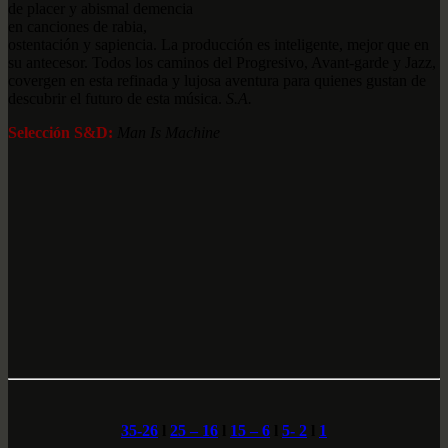
de placer y abismal demencia
en canciones de rabia,
ostentación y sapiencia. La producción es inteligente, mejor que en
su antecesor. Todos los caminos del Progresivo, Avant-garde y Jazz,
covergen en esta refinada y lujosa aventura para quienes gustan de
descubrir el futuro de esta música.
S.A.
Selección S&D:
Man Is Machine
35-26
l
25 – 16
l
15 – 6
l
5- 2
l
1