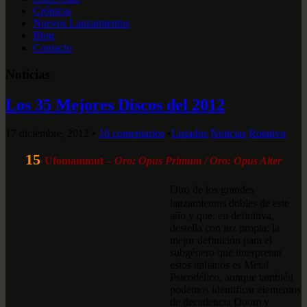
Crónicas
Nuevos Lanzamientos
Blog
Contacto
Noticias
Los 35 Mejores Discos del 2012
17 diciembre, 2012
•
16 comentarios
•
Listados
Noticias
Rotativo
15
Ufomammut –
Oro: Opus Primum / Oro: Opus Alter
Otro de los grandes
lanzamientos dobles de este
año y que, en definitiva,
destella con luz propia; la
mejor definición para el
subgénero que interpretan
estos italianos es Metal
Psicodélico, aunque también
podemos identificar elementos
de decadencia Doom y