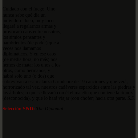
Cuidado con el fuego. Uno
nunca sabe qué día un
individuo –loco, muy loco–
llegará a regalarnos armas y
provocará caos entre nosotros,
los simios pensantes y
hambrientos (de poder) que a
veces nos llamamos
diplomáticos. Y en ese caos
(de media hora, no más) nos
hemos de matar los unos a los
otros, como hermanos, y
habrá solo uno (o dos) que
sobrevivan a esa matanza Grindcore de 19 canciones y que verá,
horrorizado tal vez, nuestros cadáveres esparcidos entre las piedras y
los árboles; o que se llevará con él el maletín que contiene la riqueza
(desconocida), y que lo hará viajar (con chofer) hacia otra parte.
S.S.
Selección S&D:
The Diplomat