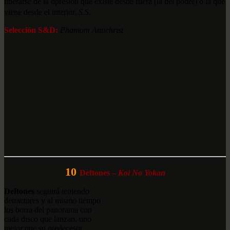
liberarse de la opresión que existe desde fuera (la del poder) o la que
viene desde el interior.
S.S.
Selección S&D:
Phantom Antichrist
10
Deftones –
Koi No Yokan
Deftones
seguirá teniendo
detractores y al mismo tiempo
los borra del panorama con
cada disco que lanzan, uno
mejor que su predecesor,