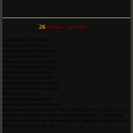
26
Evoken –
Atra Mors
La idea detrás del
Funeral
Doom
, no sólo es hacer
música densa, sino fusionar y
yuxtaponer la belleza de lo
espiritual con la fuerza bruta
del cuerpo y naturaleza. La ya
legendaria banda de Nueva
Jersey regresa con el mejor
álbum de su carrera, en donde
no sólo crean música extrema,
sino una experiencia
emocional verdaderamente
profunda y descriptiva. Desde
los primeros tracks se traza la línea completa de lo que será el resto
del disco, no por ello la obra va perdiendo sorpresa. Con mejores
recursos musicales y mucha creatividad,
Evoken
construyó uno de
los mejores diálogos del año.
J.S.