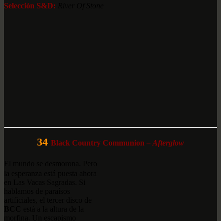
Selección S&D:
River Of Stone
34
Black Country Communion –
Afterglow
El mundo se desmorona. Pero
la esperanza está puesta ahora
en Las Vacas Sagradas. Si
hablamos de paraísos
artificiales, el tercer disco de
BCC
está a la altura de la
morfina. Un escapismo