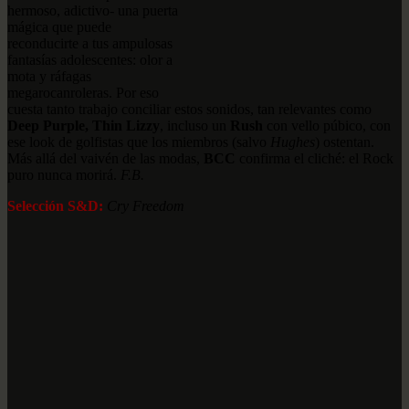
hermoso, adictivo- una puerta
mágica que puede
reconducirte a tus ampulosas
fantasías adolescentes: olor a
mota y ráfagas
megarocanroleras. Por eso
cuesta tanto trabajo conciliar estos sonidos, tan relevantes como
Deep Purple, Thin Lizzy
, incluso un
Rush
con vello púbico, con
ese look de golfistas que los miembros (salvo
Hughes
) ostentan.
Más allá del vaivén de las modas,
BCC
confirma el cliché: el Rock
puro nunca morirá.
F.B.
Selección S&D:
Cry Freedom