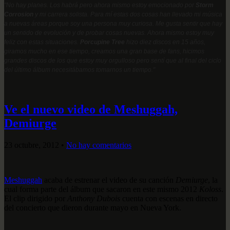
"No hay planes. Los habrá pero ahora mismo estoy emocionado por
Storm
Corrosion
y mi carrera solista. Para mí estas dos cosas han llevado mi música
a nuevas áreas porque soy una persona muy curiosa. Me gusta sentir que hay
un sentido de evolución y de probar cosas nuevas. Ahora mismo estoy muy
feliz con estas situaciones.
Porcupine Tree
hizo diez discos en 15 años,
giramos mucho en ese tiempo, creamos una gran base de fans, hicimos
grandes discos de los que estoy muy orgulloso pero sentí que al final del ciclo
del último álbum necesitábamos tomarnos un tiempo."
Ve el nuevo video de Meshuggah,
Demiurge
23 octubre, 2012
•
No hay comentarios
Meshuggah
acaba de estrenar el video de su canción
Demiurge
, la
cual forma parte del álbum que sacaron en este mismo 2012
Koloss
.
El clip dirigido por
Anthony Dubois
cuenta con escenas en directo
del concierto que dieron durante mayo en Nueva York.