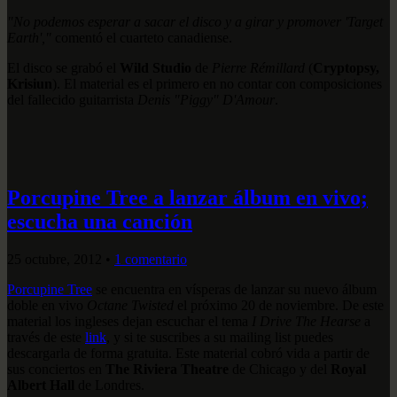
"No podemos esperar a sacar el disco y a girar y promover 'Target
Earth',"
comentó el cuarteto canadiense.
El disco se grabó el
Wild Studio
de
Pierre Rémillard
(
Cryptopsy,
Krisiun
). El material es el primero en no contar con composiciones
del fallecido guitarrista
Denis "Piggy" D'Amour
.
Porcupine Tree a lanzar álbum en vivo;
escucha una canción
25 octubre, 2012
•
1 comentario
Porcupine Tree
se encuentra en vísperas de lanzar su nuevo álbum
doble en vivo
Octane Twisted
el próximo 20 de noviembre. De este
material los ingleses dejan escuchar el tema
I Drive The Hearse
a
través de este
link
, y si te suscribes a su mailing list puedes
descargarla de forma gratuita. Este material cobró vida a partir de
sus conciertos en
The Riviera Theatre
de Chicago y del
Royal
Albert Hall
de Londres.