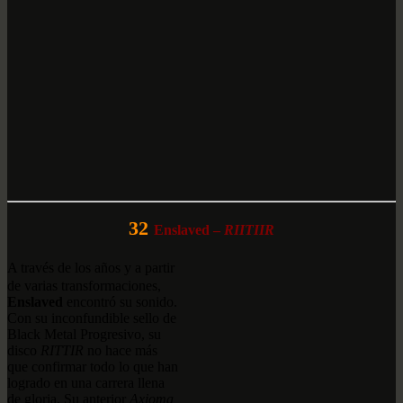
32
Enslaved –
RIITIIR
A través de los años y a partir
de varias transformaciones,
Enslaved
encontró su sonido.
Con su inconfundible sello de
Black Metal Progresivo, su
disco
RITTIR
no hace más
que confirmar todo lo que han
logrado en una carrera llena
de gloria. Su anterior
Axioma