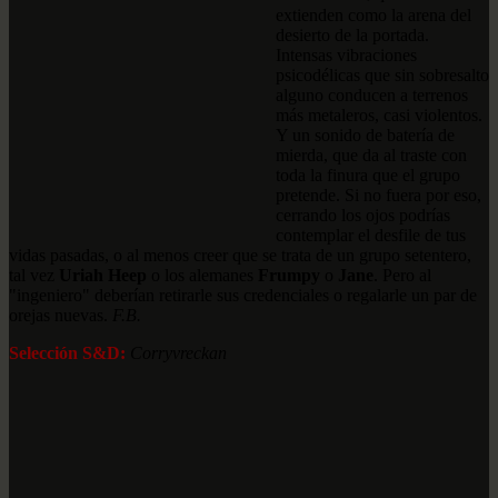
extienden como la arena del
desierto de la portada.
Intensas vibraciones
psicodélicas que sin sobresalto
alguno conducen a terrenos
más metaleros, casi violentos.
Y un sonido de batería de
mierda, que da al traste con
toda la finura que el grupo
pretende. Si no fuera por eso,
cerrando los ojos podrías
contemplar el desfile de tus
vidas pasadas, o al menos creer que se trata de un grupo setentero,
tal vez
Uriah Heep
o los alemanes
Frumpy
o
Jane
. Pero al
"ingeniero" deberían retirarle sus credenciales o regalarle un par de
orejas nuevas.
F.B.
Selección S&D:
Corryvreckan