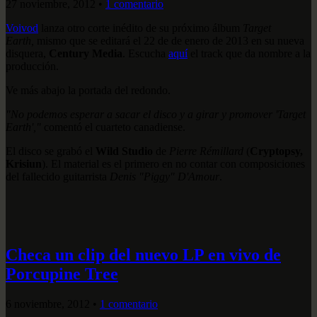
27 noviembre, 2012
•
1 comentario
Voivod
lanza otro corte inédito de su próximo álbum
Target
Earth,
mismo que se editará el 22 de de enero de 2013 en su nueva
disquera,
Century Media
. Escucha
aquí
el track que da nombre a la
producción.
Ve más abajo la portada del redondo.
"No podemos esperar a sacar el disco y a girar y promover 'Target
Earth',"
comentó el cuarteto canadiense.
El disco se grabó el
Wild Studio
de
Pierre Rémillard
(
Cryptopsy,
Krisiun
). El material es el primero en no contar con composiciones
del fallecido guitarrista
Denis "Piggy" D'Amour
.
Checa un clip del nuevo LP en vivo de
Porcupine Tree
6 noviembre, 2012
•
1 comentario