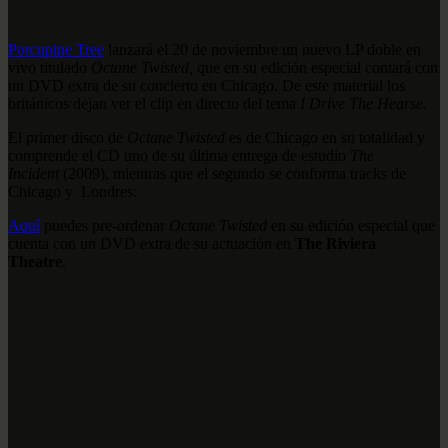
Porcupine Tree
lanzará el 20 de noviembre un nuevo LP doble en
vivo titulado
Octane Twisted,
que en su edición especial contará con
un DVD extra de su concierto en Chicago. De este material los
británicos dejan ver el clip en directo del tema
I Drive The Hearse.
El primer disco de
Octane Twisted
es de Chicago en su totalidad y
comprende el CD uno de su última entrega de estudio
The
Incident
(2009), mientras que el segundo se conforma tracks de
Chicago y Londres.
Aquí
puedes pre-ordenar
Octane Twisted
en su edición especial que
cuenta con un DVD extra de su actuación en
The Riviera
Theatre
.