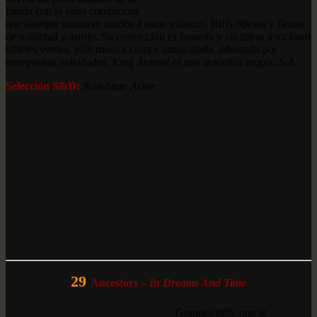
banda con la vena conductora
que siempre mantuvo unidos a estos músicos. Riffs obesos y llenos
de voluntad y arrojo. Su convicción es honesta y sin miras a viciosos
billetes verdes, sólo música casta e inmaculada, adornada por
estrepitosas veleidades.
King Animal
es una auténtica utopía.
S.A.
Selección S&D:
Non-State Actor
29
Ancestors –
In Dreams And Time
Grandes riffs, que se