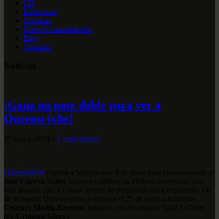
CD
Entrevistas
Crónicas
Nuevos Lanzamientos
Blog
Contacto
Noticias
¡Gana un pase doble para ver a
Queensrÿche!
27 mayo, 2013
•
5 comentarios
Queensrÿche
regresa a México este 6 de junio para presentarse en el
José Cuervo Salón
, quienes celebran su décimo aniversario con
esta ansiada cita. El show servirá de preámbulo para el próximo LP
de la banda,
Queensrÿche
, a editarse el 25 de junio a través de
Century Media Records
, primero con el cantante
Todd LaTorre
(ex-
Crimson Glory
).