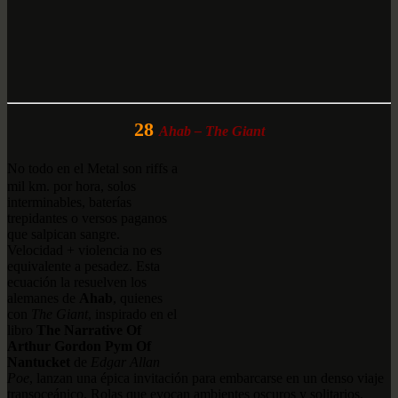
28
Ahab – The Giant
No todo en el Metal son riffs a
mil km. por hora, solos
interminables, baterías
trepidantes o versos paganos
que salpican sangre.
Velocidad + violencia no es
equivalente a pesadez. Esta
ecuación la resuelven los
alemanes de
Ahab
, quienes
con
The Giant
, inspirado en el
libro
The Narrative Of
Arthur Gordon Pym Of
Nantucket
de
Edgar Allan
Poe
, lanzan una épica invitación para embarcarse en un denso viaje
transoceánico. Rolas que evocan ambientes oscuros y solitarios,