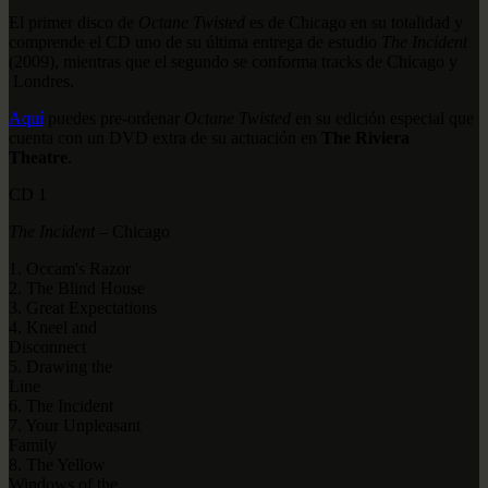
El primer disco de
Octane Twisted
es de Chicago en su totalidad y
comprende el CD uno de su última entrega de estudio
The Incident
(2009), mientras que el segundo se conforma tracks de Chicago y
Londres.
Aquí
puedes pre-ordenar
Octane Twisted
en su edición especial que
cuenta con un DVD extra de su actuación en
The Riviera
Theatre
.
CD 1
The Incident
– Chicago
1. Occam's Razor
2. The Blind House
3. Great Expectations
4. Kneel and
Disconnect
5. Drawing the
Line
6. The Incident
7. Your Unpleasant
Family
8. The Yellow
Windows of the