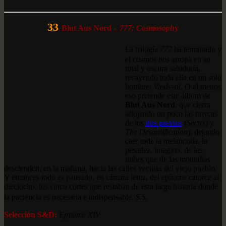
33
Blut Aus Nord –
777: Cosmosoph
y
La trilogía
777
ha terminado y
el cosmos nos arropa en su
total y oscura sabiduría,
recayendo toda ella en un solo
hombre:
Vindsval
. O al menos
eso pretende este álbum de
Blut Aus Nord
, que cierra
aflojando un poco las tuercas
de los
dos previos
(
Sect(s)
y
The Desantification
), dejando
caer toda la melancolía, la
pesadez, imagino, de las
nubes que de las montañas
descienden, en la mañana, hacia las calles vecinas del viejo pueblo.
Y entonces todo es pausado, en cámara lenta, del epítome catorce al
dieciocho, los cinco cortes que restaban de esta larga historia donde
la paciencia es necesaria e indispensable.
S.S.
Selección S&D:
Epitome XIV