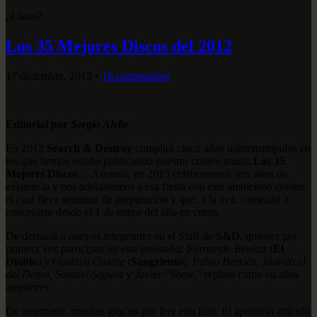
¿Listos?
Los 35 Mejores Discos del 2012
17 diciembre, 2012
•
16 comentarios
Editorial por
Sergio Alvite
En 2012
Search & Destroy
cumplirá cinco años ininterrumpidos en
los que hemos estado publicando nuestro conteo anual:
Los 35
Mejores Discos
… Además, en 2013 celebraremos seis años de
existencia y nos adelantamos a esa fiesta con este ambicioso conteo,
el cual lleva semanas de preparación y que, a la vez, comenzó a
concebirse desde el 1 de enero del año en curso.
De destacar a nuevos integrantes en el Staff de
S&D,
quienes por
primera vez participan en este enlistado
: Fernando Benitez
(
El
Diablo
) y
Gustavo Calette
(
Sangriento
).
Pablo Barrios, Juanito el
del Demo, Samuel Segura
y
Javier "Show,"
repiten como en años
anteriores.
De antemano, muchas gracias por leer esta lista. El apetitoso artículo