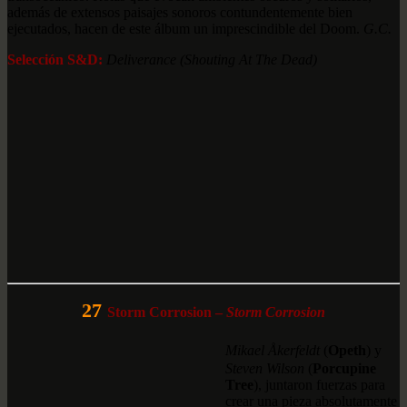
además de extensos paisajes sonoros contundentemente bien
ejecutados, hacen de este álbum un imprescindible del Doom.
G.C.
Selección S&D:
Deliverance (Shouting At The Dead)
27
Storm Corrosion –
Storm Corrosion
Mikael Åkerfeldt
(
Opeth
) y
Steven Wilson
(
Porcupine
Tree
), juntaron fuerzas para
crear una pieza absolutamente