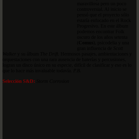
maravillosa pero un poco
controversial. Al inicio se
pensó que el proyecto sólo
estaría enfocado en el Rock
Progresivo. En este álbum
podemos encontrar Folk
oscuro de los años setenta
(
Comus
), psicodelia y una
gran influencia de
Scott
Walker
y su álbum
The Drift
. Hermosos pasajes, ambientaciones y
orquestaciones con una rara ausencia de baterías y percusiones,
logran un disco único en su especie, difícil de clasificar y eso es lo
que lo hace más invaluable todavía.
P.B.
Selección S&D:
Storm Corrosion