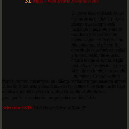
31
Mgla –
With Hearts Towards None
En estos días, el Black Metal
es una arma de doble filo, un
género que siempre está
juzgando y jugando entre lo
ortodoxo y lo creativo de
aquellos quienes lo ejecutan.
Sin embargo, el género fue
concebido para romper reglas
y lo establecido de aquello
contra lo que se lucha.
Mgła
no lucha, ellos ejecutan; no se
salen de un límite, han creado
uno nuevo. Con un sonido
puro y oscuro, construyen un diálogo verdadero que satisfará ambos
lados de la moneda y creará nuevos creyentes. Con siete tracks bajo
el mismo nombre, crean una obra en capítulos donde los
protagonistas son la misantropía y la oscuridad.
J.S.
Selección S&D:
With Hearts Toward None IV