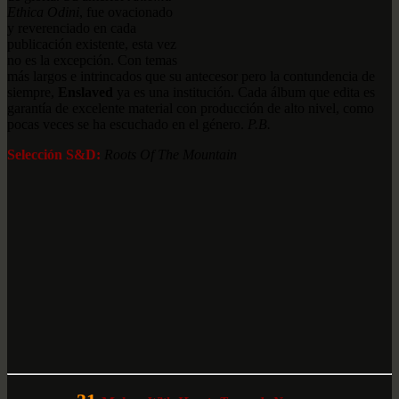
Ethica Odini
, fue ovacionado
y reverenciado en cada
publicación existente, esta vez
no es la excepción. Con temas
más largos e intrincados que su antecesor pero la contundencia de
siempre,
Enslaved
ya es una institución. Cada álbum que edita es
garantía de excelente material con producción de alto nivel, como
pocas veces se ha escuchado en el género.
P.B.
Selección S&D:
Roots Of The Mountain