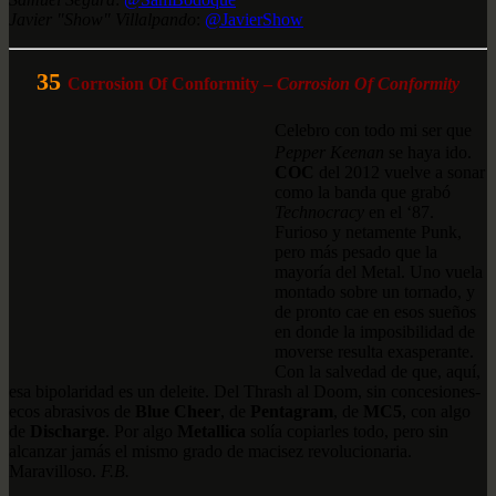
Javier "Show" Villalpando
:
@JavierShow
35
Corrosion Of Conformity –
Corrosion Of Conformity
Celebro con todo mi ser que
Pepper Keenan
se haya ido.
COC
del 2012 vuelve a sonar
como la banda que grabó
Technocracy
en el ‘87.
Furioso y netamente Punk,
pero más pesado que la
mayoría del Metal. Uno vuela
montado sobre un tornado, y
de pronto cae en esos sueños
en donde la imposibilidad de
moverse resulta exasperante.
Con la salvedad de que, aquí,
esa bipolaridad es un deleite. Del Thrash al Doom, sin concesiones-
ecos abrasivos de
Blue Cheer
, de
Pentagram
, de
MC5
, con algo
de
Discharge
. Por algo
Metallica
solía copiarles todo, pero sin
alcanzar jamás el mismo grado de macisez revolucionaria.
Maravilloso.
F.B.