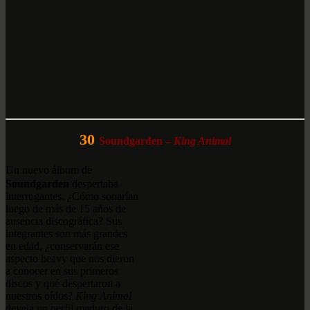
30
Soundgarden
–
King Animal
Un nuevo álbum de
Soundgarden
despertaba
interrogantes. ¿Cómo sonarían
luego de más de 15 años de
ausencia discográfica? Sus
integrantes son más grandes
en edad, ¿conservarán ese
aspecto heavy que nos dieron
a conocer en sus primeros
discos y qué despertaron a
nuestros oídos?
King Animal
devela un perfil maduro de la