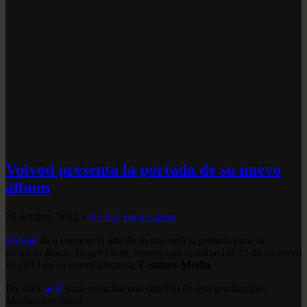
Voivod presenta la portada de su nuevo
álbum
26 octubre, 2012
•
No hay comentarios
Voivod
da a conocer el arte de lo que será la portada para su
próximo álbum
Target Earth,
mismo que se editará el 22 de de enero
de 2013 en su nueva disquera,
Century Media
.
Da click
aquí
para escuchar una canción de esta producción,
Mechanical Mind
.