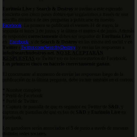
Euritmia Live
y
Search & Destroy
te invitan a este esperado
concierto con cinco pases dobles que regalaremos a través de una
sencilla dinámica de tres preguntas a publicarse en nuestro
Facebook
. La primera se publicará el viernes 31 de mayo, la
segunda el lunes 3 de junio, y la última el martes 4 de junio. Además
de responder
correctamente
debes ser seguidor de
Euritmia Live
en
Facebook
, y de
Search & Destroy
en las misma red social y en
Twitter
(
Twitter.com/SearchyDestroy
) y enviar las respuestas a
info@searchndestroy.net
.
NO SE ACEPTARÁN
RESPUESTAS
en Twitter y/o en los comentarios de Facebook.
Los primeros cinco en hacerlo correctamente ganan
.
El concursante al momento de enviar las respuestas luego de la
publicación de la última pregunta, debe incluir también en el correo:
* Nombre completo
* Perfil de Facebook
* Perfil de Twitter
* Captura de pantalla de que es seguidor en Twitter de
S&D
, y
capturas de pantallas de que es fan de
S&D
y
Euritmia Live
en
Facebook.
Los ganadores serán anunciados el 5 de junio a través de nuestras
distintas redes sociales.