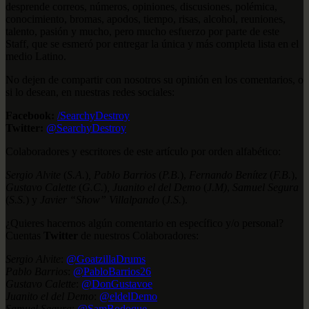
desprende correos, números, opiniones, discusiones, polémica,
conocimiento, bromas, apodos, tiempo, risas, alcohol, reuniones,
talento, pasión y mucho, pero mucho esfuerzo por parte de este
Staff, que se esmeró por entregar la única y más completa lista en el
medio Latino.
No dejen de compartir con nosotros su opinión en los comentarios, o
si lo desean, en nuestras redes sociales:
Facebook:
/SearchyDestroy
Twitter:
@SearchyDestroy
Colaboradores y escritores de este artículo por orden alfabético:
Sergio Alvite
(
S.A.
)
,
Pablo Barrios
(
P.B.
),
Fernando Benítez
(
F.B.
),
Gustavo Calette
(
G.C.
)
, Juanito el del Demo
(
J.M)
,
Samuel Segura
(
S.S.
) y
Javier “Show” Villalpando
(
J.S.
).
¿Quieres hacernos algún comentario en específico y/o personal?
Cuentas
Twitter
de nuestros Colaboradores:
Sergio Alvite
:
@GoatzillaDrums
Pablo Barrios
:
@PabloBarrios26
Gustavo Calette
:
@DonGustavoe
Juanito el del Demo
:
@eldelDemo
Samuel Segura
:
@SamBodoque