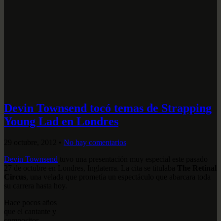
Devin Townsend tocó temas de Strapping
Young Lad en Londres
29 octubre, 2012
•
No hay comentarios
Devin Townsend
tuvo una presentación muy especial este pasado
27 de octubre en Londres, Inglaterra. La cita se titulaba
The Retinal
Circus
, una velada que prometía un espectáculo que abarcara toda
su carrera hasta hoy.
Hace pocos años
que el cantante y
compositor