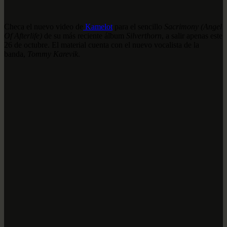
Checa el nuevo video de
Kamelot
para el sencillo
Sacrimony (Angel
Of Afterlife)
de su más reciente álbum
Silverthorn
, a salir apenas este
26 de octubre. El material cuenta con el nuevo vocalista de la
banda,
Tommy Karevik
.