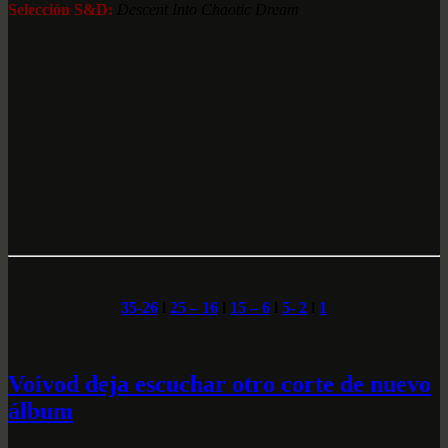
Selección S&D:
Descent Into Chaotic Dream
35-26
l
25 – 16
l
15 – 6
l
5- 2
l
1
Voivod deja escuchar otro corte de nuevo
álbum