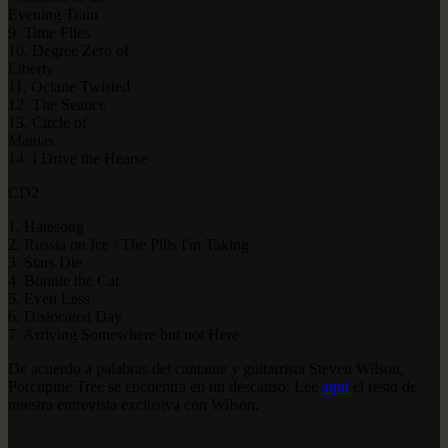
Evening Train
9. Time Flies
10. Degree Zero of
Liberty
11. Octane Twisted
12. The Seance
13. Circle of
Manias
14. I Drive the Hearse
CD2
1. Hatesong
2. Russia on Ice / The Pills I'm Taking
3. Stars Die
4. Bonnie the Cat
5. Even Less
6. Dislocated Day
7. Arriving Somewhere but not Here
De acuerdo a palabras del cantante y guitarrista Steven Wilson,
Porcupine Tree se encuentra en un descanso. Lee
aquí
el resto de
nuestra entrevista exclusiva con Wilson.