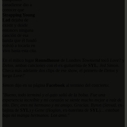
canadiense dio a
conocer que
Strapping Young
Lad
dejaba de
existir y desde
entonces ninguna
canción de esa
banda que él fundó
volvió a tocarla en
vivo hasta esta cita.
En el mítico lugar
Roundhouse
de Londres
Townsend
tocó
Love?
y
Detox
, ambas canciones con el ex-guitarrista de
SYL
,
Jed Simon
.
Checa más adelante dos clips de ese show, el primero de
Detox
y
luego
Love?
Simon
dijo en su página
Facebook
al termino del concierto:
"Bueno, todo terminó y el gato salió de la bolsa. Fue una
experiencia increíble y mi corazón se siente mucho mejor a raíz de
ello. Dev, eres mi hermano y mi amigo. Gracias. Byron
(
Stroud
, ex-
bajista de
SYL
)
y Gene
(
Hoglan
, ex-baterista de
SYL
)
… estaban
bajo mi manga hermanos. Los amo."