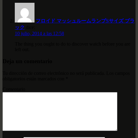
フロイド マッシュルームランプSサイズ ブラ
ック
dice:
10 julio, 2014 a las 12:58
The thing you ought to do to discover watch before you are
left out.
Deja un comentario
Tu dirección de correo electrónico no será publicada.
Los campos
obligatorios están marcados con
*
Comentario