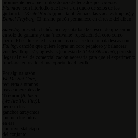
prominente pero bien utilizado uso de teclados por
Tuomas
Planman,
con interludio que lleva a un duelo de solos de los
guitarristas
‘Kride’ Ranta
(quien también hace las vocales limpias) y
Daniel Freyberg
. El mismo patrón permanece en el resto del album.
Someday
presenta clichés bien ejecutados de crescendo que termina
en solo de guitarra y una ‘motivante’ repetición del coro como
cierre. El estilo sigue hasta que las cosas se tornan baladescas con
Falling
, canción que quiere lograr un coro pegajoso y balancear
vocales ‘limpias’ y agresivas (cortesía de
Aleksi Sihvonen
), pero sin
llegar al nivel de comercialización necesaria para que el experimento
funcione, en realidad una oportunidad perdida.
Por alguna razón,
We Do Not Care
,
recuerda a himnos
más comerciales de
Trivium
[
Anthem
(We Are The Fire)
],
pero sin los
ganchos atrayentes
tan bien logrados
en esa
controversial etapa
del conjunto