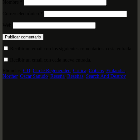
Nombre
*
Correo electrónico
*
Web
Recibir un email con los siguientes comentarios a esta entrada.
Recibir un email con cada nueva entrada.
Etiquetas:
CD
,
Circle Regenerated
,
Critica
,
Criticas
,
Finlandia
,
Norther
,
Oscar Sanudo
,
Reseña
,
Reseñas
,
Search And Destroy