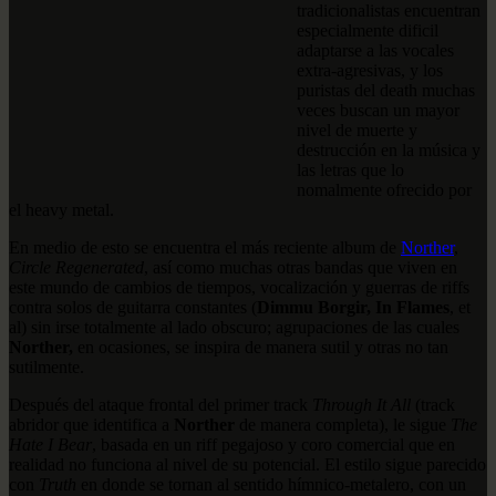
tradicionalistas encuentran
especialmente dificil
adaptarse a las vocales
extra-agresivas, y los
puristas del death muchas
veces buscan un mayor
nivel de muerte y
destrucción en la música y
las letras que lo
nomalmente ofrecido por
el heavy metal.
En medio de esto se encuentra el más reciente album de
Norther
,
Circle Regenerated
, así como muchas otras bandas que viven en
este mundo de cambios de tiempos, vocalización y guerras de riffs
contra solos de guitarra constantes (
Dimmu Borgir, In Flames
, et
al) sin irse totalmente al lado obscuro; agrupaciones de las cuales
Norther,
en ocasiones, se inspira de manera sutil y otras no tan
sutilmente.
Después del ataque frontal del primer track
Through It All
(track
abridor que identifica a
Norther
de manera completa), le sigue
The
Hate I Bear
, basada en un riff pegajoso y coro comercial que en
realidad no funciona al nivel de su potencial. El estilo sigue parecido
con
Truth
en donde se tornan al sentido hímnico-metalero, con un