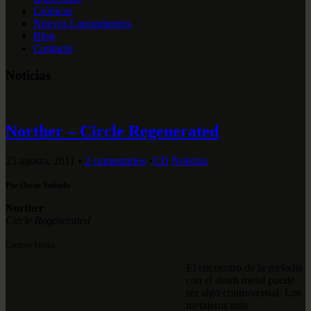
Crónicas
Nuevos Lanzamientos
Blog
Contacto
Noticias
Norther – Circle Regenerated
25 agosto, 2011
•
2 comentarios
•
CD
Noticias
Por
Oscar Sañudo
Norther
Circle Regenerated
Century Media
El encuentro de la melodía
con el death metal puede
ser algo controversial. Los
metaleros más