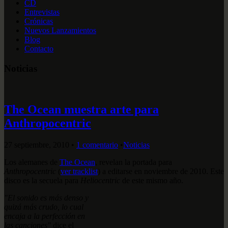
CD
Entrevistas
Crónicas
Nuevos Lanzamientos
Blog
Contacto
Noticias
The Ocean muestra arte para
Anthropocentric
27 septiembre, 2010
•
1 comentario
•
Noticias
Los alemanes de
The Ocean
, revelan la portada para
Anthropocentric
(
ver tracklist
) a editarse en noviembre de 2010. Este
disco es la secuela para
Heliocentric
de este mismo año.
"El sonido es más denso y
quizá más crudo, lo cual
encaja a la perfección en
las canciones"
dice el