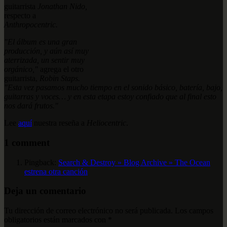
guitarrista
Jonathan Nido,
respecto a
Anthropocentric.
"El álbum es una gran
producción, y aún así muy
aterrizada, un sentir muy
orgánico,"
agrega el otro
guitarrista,
Robin Staps.
"Esta vez pasamos mucho tiempo en el sonido básico, batería, bajo,
guitarras y voces… y en esta etapa estoy confiado que al final esto
nos dará frutos."
Lee
aquí
nuestra reseña a
Heliocentric
.
1 comment
Pingback:
Search & Destroy » Blog Archive » The Ocean
estrena otra canción
Deja un comentario
Tu dirección de correo electrónico no será publicada.
Los campos
obligatorios están marcados con
*