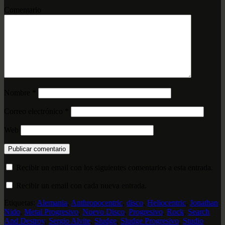
Comentario
Nombre
*
Correo electrónico
*
Web
Recibir un email con los siguientes comentarios a esta entrada.
Recibir un email con cada nueva entrada.
Etiquetas:
Alemania
,
Anthropocentric
,
disco
,
Heliocentric
,
Jonathan
Nido
,
Metal Progresivo
,
Nuevo Disco
,
Progresivo
,
Rock
,
Search
And Destroy
,
Sergio Alvite
,
Sludge
,
Sludge Progresivo
,
Studio