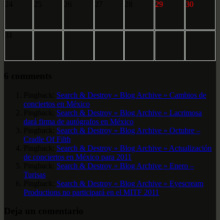
24
25
26
27
28
29
30
31
6 comments
Pingback:
Search & Destroy » Blog Archive » Cambios de
conciertos en México
Pingback:
Search & Destroy » Blog Archive » Lacrimosa
dará firma de autógrafos en México
Pingback:
Search & Destroy » Blog Archive » Octubre –
Cradle Of Filth
Pingback:
Search & Destroy » Blog Archive » Actualización
de conciertos en México para 2011
Pingback:
Search & Destroy » Blog Archive » Enero –
Turisas
Pingback:
Search & Destroy » Blog Archive » Eyescream
Productions no participará en el MITF 2011
Deja un comentario