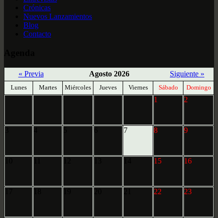
Crónicas
Nuevos Lanzamientos
Blog
Contacto
Agenda
« Previa
Agosto 2026
Siguiente »
Lunes
Martes
Miércoles
Jueves
Viernes
Sábado
Domingo
1
2
3
4
5
6
7
8
9
10
11
12
13
14
15
16
17
18
19
20
21
22
23