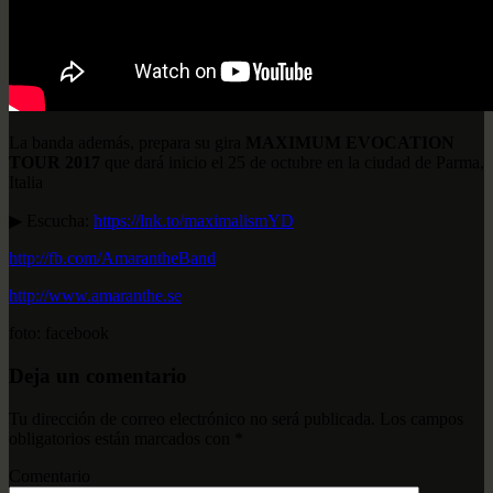
La banda además, prepara su gira
MAXIMUM EVOCATION
TOUR 2017
que dará inicio el 25 de octubre en la ciudad de Parma,
Italia
▶ Escucha:
https://lnk.to/maximalismYD
http://fb.com/AmarantheBand
http://www.amaranthe.se
foto: facebook
Deja un comentario
Tu dirección de correo electrónico no será publicada.
Los campos
obligatorios están marcados con
*
Comentario