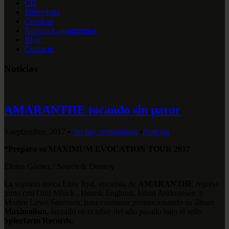
CD
Entrevistas
Crónicas
Nuevos Lanzamientos
Blog
Contacto
Noticias
AMARANTHE tocando sin parar
5 septiembre, 2017
•
No hay comentarios
•
Noticias
*Prepara su MAXIMUM EVOCATION TOUR 2017
Eloina Gómez / Search & Destroy
La soprano sueca Elize Ryd, vocalista de
AMARANTHE
regresa
junto con Olof Mörck , Henrik Englund, Johan Andreassen y
Morten Løwe Sørensen, para continuar promocionando su álbum
Maximalism,
lanzado en octubre del año pasado bajo el sello
Spinefarm Records.