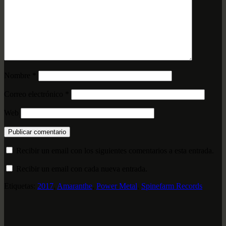
Nombre
*
Correo electrónico
*
Web
Recibir un email con los siguientes comentarios a esta entrada.
Recibir un email con cada nueva entrada.
Etiquetas:
2017
,
Amaranthe
,
Power Metal
,
Spinefarm Records