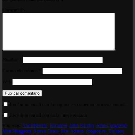
Comentario
Nombre
*
Correo electrónico
*
Web
Recibir un email con los siguientes comentarios a esta entrada.
Recibir un email con cada nueva entrada.
Etiquetas:
Allen Blickle
,
Baroness
,
John Baizley
,
John Congleton
,
Matt Maggioni
,
Nuevo Disco
,
Pete Adams
,
Progresivo
,
Relapse