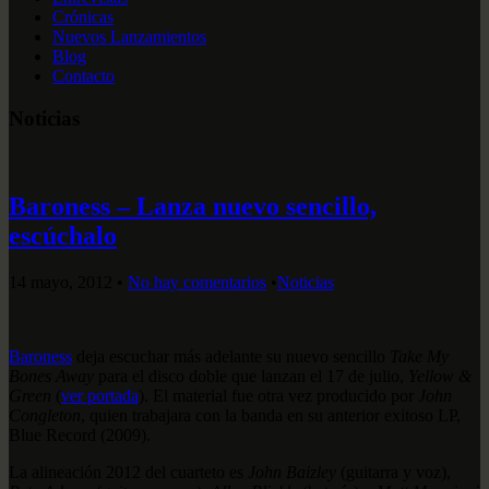
Crónicas
Nuevos Lanzamientos
Blog
Contacto
Noticias
Baroness – Lanza nuevo sencillo,
escúchalo
14 mayo, 2012
•
No hay comentarios
•
Noticias
Baroness
deja escuchar más adelante su nuevo sencillo
Take My
Bones Away
para el disco doble que lanzan el 17 de julio,
Yellow &
Green
(
ver portada
). El material fue otra vez producido por
John
Congleton
, quien trabajara con la banda en su anterior exitoso LP,
Blue Record (2009).
La alineación 2012 del cuarteto es
John Baizley
(guitarra y voz),