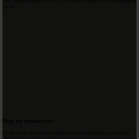
Pete Adams
(guitarra y voz),
Allen Blickle
(batería) y
Matt Maggioni
(bajo).
Deja un comentario
Tu dirección de correo electrónico no será publicada.
Los campos
obligatorios están marcados con
*