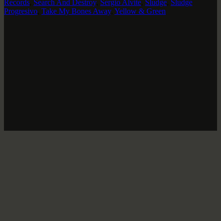
Records
,
Search And Destroy
,
Sergio Alvite
,
Sludge
,
Sludge
Progresivo
,
Take My Bones Away
,
Yellow & Green