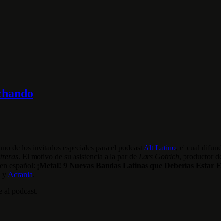
uchando
 uno de los invitados especiales para el podcast
Alt Latino
, el cual difun
treras
. El motivo de su asistencia a la par de
Lars Gotrich
, productor 
 en español:
¡Metal! 9 Nuevas Bandas Latinas que Deberías Estar 
a
y
Acrania
.
 al podcast.