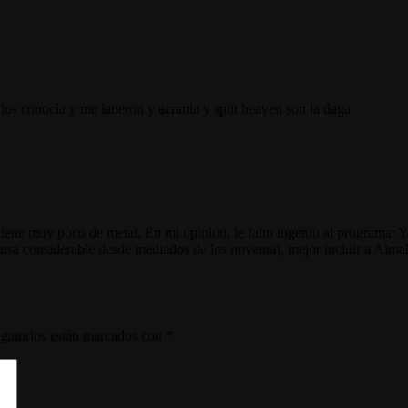
los conocia y me latieron y acrania y split heaven son la daga
tiene muy poco de metal. En mi opinion, le falto ingenio al programa: 
ausa considerable desde mediados de los noventa), mejor incluir a Almah
gatorios están marcados con
*