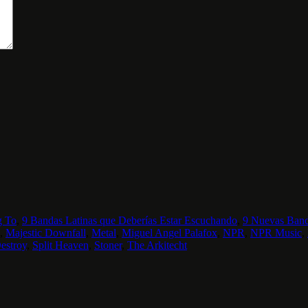
g To
,
9 Bandas Latinas que Deberías Estar Escuchando
,
9 Nuevas Band
,
Majestic Downfall
,
Metal
,
Miguel Angel Palafox
,
NPR
,
NPR Music
,
estroy
,
Split Heaven
,
Stoner
,
The Arkitecht