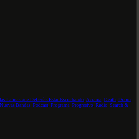
as Latinas que Deberías Estar Escuchando
,
Acrania
,
Death
,
Doom
,
Nuevas Bandas
,
Podcast
,
Programa
,
Progresivo
,
Radio
,
Search &