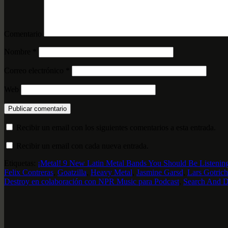
Comentario
Nombre
*
Correo electrónico
*
Web
Recibir un email con los siguientes comentarios a esta entrada.
Recibir un email con cada nueva entrada.
Etiquetas:
¡Metal! 9 New Latin Metal Bands You Should Be Listenin
Felix Contreras
,
Goatzilla
,
Heavy Metal
,
Jasmine Garsd
,
Lars Gotrich
Destroy en colaboración con NPR Music para Podcast
,
Search And D