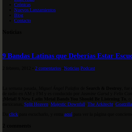
Crónicas
Nuevos Lanzamientos
Blog
Contacto
Noticias
9 Bandas Latinas que Deberías Estar Esc
2 febrero, 2012
•
2 comentarios
•
Noticias
Podcast
La semana pasada,
Miguel Ángel Palafox
de
Search & Destroy
, fue
de radio en AM y FM y es conducido por
Jasmine Garsd
y
Felix Con
¡Metal! 9 New Latin Metal Bands You Should Be Listening To
, o
mexicanas,
Split Heaven
,
Majestic Downfall
,
The Arkitecht
,
Goatzill
Da
click
para escucharlo, y entra
aquí
para ver la página que concierne
2 comments