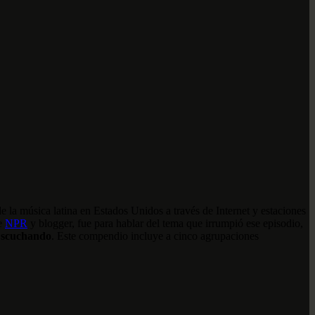
de la música latina en Estados Unidos a través de Internet y estaciones
de
NPR
y blogger, fue para hablar del tema que irrumpió ese episodio,
Escuchando
. Este compendio incluye a cinco agrupaciones