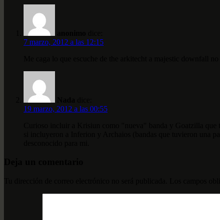
anonimo
dice:
7 marzo, 2012 a las 12:15
Me caga lo que escuche de the arkitecht a majestic downfall no 
Nada
dice:
19 marzo, 2012 a las 00:55
Curioso incluir a Krisiun como "nueva" banda y Goatzilla que 
si incluyeron a Inferion y Archaios (bandas que tuvieron una p
desconocido para mi.
Deja un comentario
Tu dirección de correo electrónico no será publicada.
Los campos obli