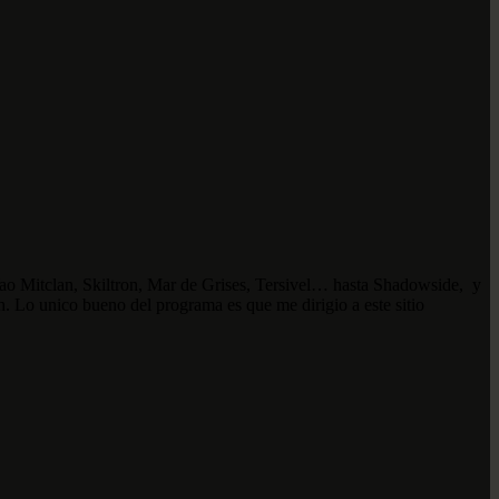
Yao Mitclan, Skiltron, Mar de Grises, Tersivel… hasta Shadowside, y
. Lo unico bueno del programa es que me dirigio a este sitio