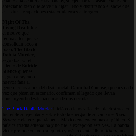
cuanto a la actitud de las bandas, su ejecutar y la asistencia. Es de
apreciar lo bien que se ve un lugar lleno y disfrutando el show que
estas tres agrupaciones estadounidenses entregaron.
Night Of The
Living Death
fue
el motivo que
reunía a los que se
consolidan poco a
poco,
The Black
Dahlia Murder
,
seguidos por el
talento de
Suicide
Silence
quienes
siguen atrayendo
nuevos fans al
género, y los amos del death metal,
Cannibal Corpse
, quienes cada
vez que pisan un escenario, confirman el legado que llevan
construyendo desde hace más de dos décadas.
The Black Dahlia Murder
inició con la masificación de destrucción.
Increíble su ejecutar y sobre todo la energía de su cantante
Trevor
Strnad
; cada vez que vienen a México encienden más al público. Su
música irradia adrenalina y no fue la excepción esta vez. La banda
viene promocionando su quinto y más reciente álbum
Ritual
, una