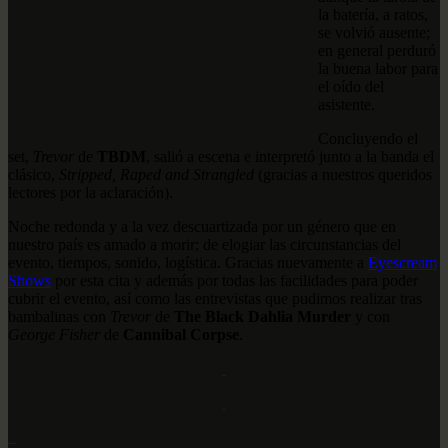
la batería, a ratos,
se volvió ausente;
en general perduró
la buena labor para
el oído del
asistente.
Concluyendo el
set,
Trevor
de
TBDM
, salió a escena e interpretó junto a la banda el
clásico,
Stripped, Raped and Strangled
(gracias a nuestros queridos
lectores por la aclaración).
Noche redonda y a la vez descuartizada por un género que en
nuestro país es amado a morir; de elogiar las circunstancias del
evento, tiempos, sonido, logística. Gracias nuevamente a
Eyescream
Shows
por esta cita y además por todas las facilidades para poder
cubrir el evento, así como las entrevistas que pudimos realizar tras
bambalinas con
Trevor
de
The Black Dahlia Murder
y con
George Fisher
de
Cannibal Corpse
.