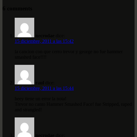
6 comments
necrodae
dice:
15 diciembre, 2011 a las 15:42
la cancion con que cerro trevor y george no fue hammer
smashed face!!!!
raul
dice:
15 diciembre, 2011 a las 15:44
heey tiene un error la nota!
Trevor no canto Hammer Smashed Face! fue Stripped, raped
and strangled!
necrodae
dice: