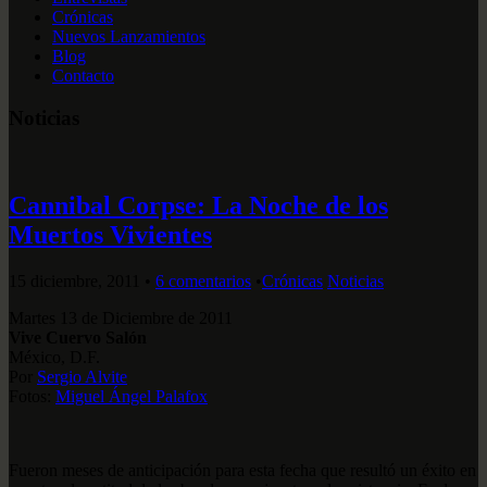
Crónicas
Nuevos Lanzamientos
Blog
Contacto
Noticias
Cannibal Corpse: La Noche de los
Muertos Vivientes
15 diciembre, 2011
•
6 comentarios
•
Crónicas
Noticias
Martes 13 de Diciembre de 2011
Vive Cuervo Salón
México, D.F.
Por
Sergio Alvite
Fotos:
Miguel Ángel Palafox
Fueron meses de anticipación para esta fecha que resultó un éxito en