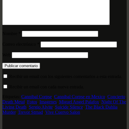
Nombre
*
Correo electrónico
*
Web
Recibir un email con los siguientes comentarios a esta entrada.
Recibir un email con cada nueva entrada.
Etiquetas:
Cannibal Corpse
,
Cannibal Corpse en Mexico
,
Concierto
,
Death Metal
,
Fotos
,
Imagenes
,
Miguel Angel Palafox
,
Night Of The
Living Death
,
Sergio Alvite
,
Suicide Silence
,
The Black Dahlia
Murder
,
Trevor Strnad
,
Vive Cuervo Salon