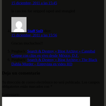
15 diciembre, 2011 a las 15:45
la cancion fue stripped raped and strangled
Staff SnD
dice:
15 diciembre, 2011 a las 15:56
Gracias muchachos!!
Pingback:
Search & Destroy » Blog Archive » Cannibal
Corpse con clips en vivo desde México, D.F.
Pingback:
Search & Destroy » Blog Archive » The Black
Dahlia Murder – Entrevista en video HD
Deja un comentario
Tu dirección de correo electrónico no será publicada.
Los campos
obligatorios están marcados con
*
Comentario