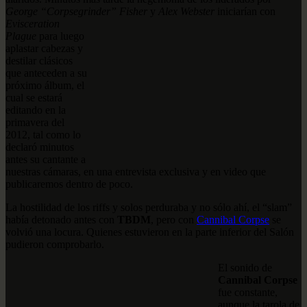
George “Corpsegrinder” Fisher
y
Alex Webster
iniciarían con
Evisceration
Plague
para luego
aplastar cabezas y
destilar clásicos
que anteceden a su
próximo álbum, el
cual se estará
editando en la
primavera del
2012, tal como lo
declaró minutos
antes su cantante a
nuestras cámaras, en una entrevista exclusiva y en video que
publicaremos dentro de poco.
La hostilidad de los riffs y solos perduraba y no sólo ahí, el “slam”
había detonado antes con
TBDM
, pero con
Cannibal Corpse
se
volvió una locura. Quienes estuvieron en la parte inferior del Salón
pudieron comprobarlo.
El sonido de
Cannibal Corpse
fue constante,
aunque la tarola de