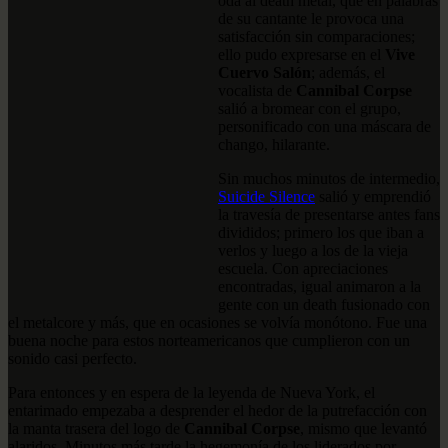
oda al death metal, que en palabras
de su cantante le provoca una
satisfacción sin comparaciones;
ello pudo expresarse en el
Vive
Cuervo Salón
; además, el
vocalista de
Cannibal Corpse
salió a bromear con el grupo,
personificado con una máscara de
chango, hilarante.
Sin muchos minutos de intermedio,
Suicide Silence
salió y emprendió
la travesía de presentarse antes fans
divididos; primero los que iban a
verlos y luego a los de la vieja
escuela. Con apreciaciones
encontradas, igual animaron a la
gente con un death fusionado con
el metalcore y más, que en ocasiones se volvía monótono. Fue una
buena noche para estos norteamericanos que cumplieron con un
sonido casi perfecto.
Para entonces y en espera de la leyenda de Nueva York, el
entarimado empezaba a desprender el hedor de la putrefacción con
la manta trasera del logo de
Cannibal Corpse
, mismo que levantó
alaridos. Minutos más tarde la hegemonía de los liderados por