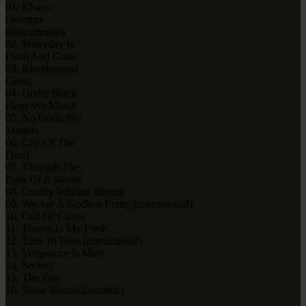
01. Khaos
Overture
(instrumental)
02. Yesterday Is
Dead And Gone
03. Bloodstained
Cross
04. Under Black
Flags We March
05. No Gods, No
Masters
06. City Of The
Dead
07. Through The
Eyes Of A Raven
08. Cruelty Without Beauty
09. We Are A Godless Entity (instrumental)
10. Cult Of Chaos
11. Thorns In My Flesh
12. Turn To Dust (instrumental)
13. Vengeance Is Mine
14. Secrets
15. The Zoo
16. Snow Bound (acoustic)