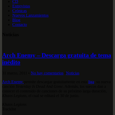
CD
Entrevistas
Crónicas
Nuevos Lanzamientos
Blog
Contacto
Noticias
Arch Enemy – Descarga gratuita de tema
inédito
31 marzo, 2011
•
No hay comentarios
•
Noticias
Arch Enemy
permite descargar gratuitamente en esta
liga
, su nueva
canción
Yesterday Is Dead And Gone
. Además, los suecos dan a
conocer el contenido de canciones de su próximo larga duración,
Khaos Legions
, el cual se editará el 30 de junio.
Khaos Legions
Tracklist