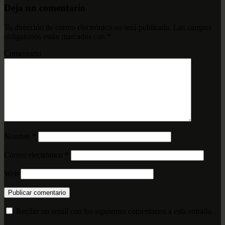
Deja un comentario
Tu dirección de correo electrónico no será publicada.
Los campos
obligatorios están marcados con
*
Comentario
Nombre
*
Correo electrónico
*
Web
Recibir un email con los siguientes comentarios a esta entrada.