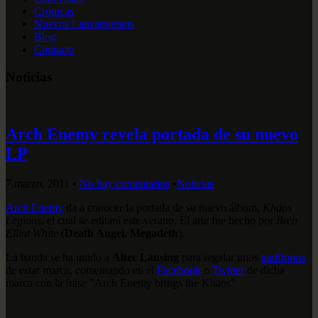
Crónicas
Nuevos Lanzamientos
Blog
Contacto
Noticias
Arch Enemy revela portada de su nuevo
LP
7 marzo, 2011
•
No hay comentarios
•
Noticias
Arch Enemy
da a conocer la portada de su nuevo álbum,
Khaos
Legions
, el cual se editará este verano. El arte fue hecho por
Bren
Elliot White
(
Death Angel, Megadeth
).
La banda se ha unido a
Altec Lansing
para regalar unos
audífonos
de estar marca, comentando en el
Facebook
o
Twitter
de dicha
marca con la frase "Arch Enemy brings the Khaos"