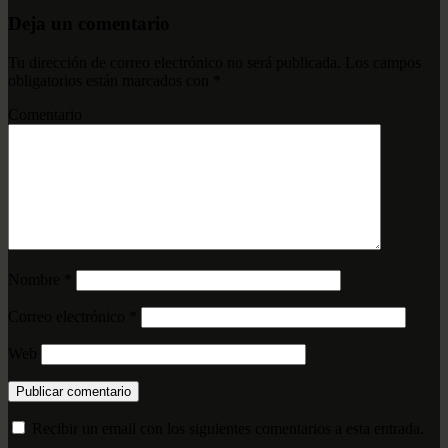
Deja un comentario
Tu dirección de correo electrónico no será publicada.
Los campos
obligatorios están marcados con
*
Comentario
Nombre
*
Correo electrónico
*
Web
Recibir un email con los siguientes comentarios a esta entrada.