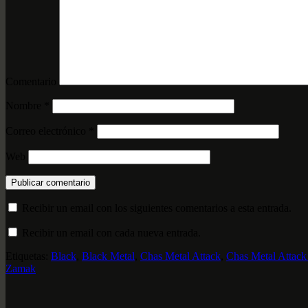
Comentario
Nombre
*
Correo electrónico
*
Web
Recibir un email con los siguientes comentarios a esta entrada.
Recibir un email con cada nueva entrada.
Etiquetas:
Black
,
Black Metal
,
Chas Metal Attack
,
Chas Metal Attack
Zamak