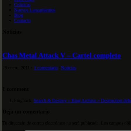
Crónicas
Nuevos Lanzamientos
Blog
Contacto
Noticias
Chas Metal Attack V – Cartel completo
25 enero, 2011
•
1 comentario
•
Noticias
1 comment
Pingback:
Search & Destroy » Blog Archive » Destruction debu
Deja un comentario
Tu dirección de correo electrónico no será publicada.
Los campos obli