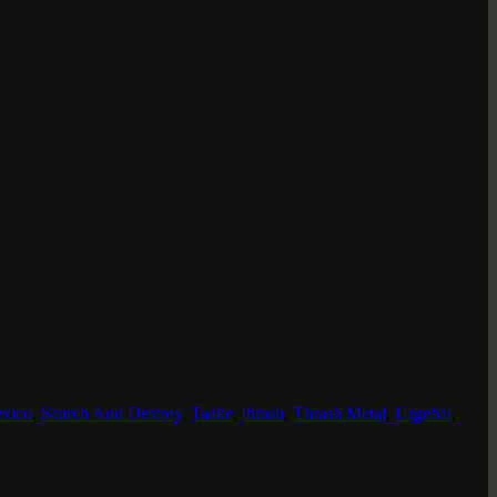
xico
,
Search And Destroy
,
Taake
,
thrash
,
Thrash Metal
,
Urgehal
,