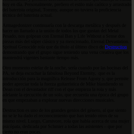
hoy en día. Personalmente, prefiero el estilo más caótico y arrastrado
del baterista original, Tommy, aunque no tuviera la proficiencia
técnica del baterista actual.
Armagedonizer continuaría con la descarga metálica y después de
hacer un llamado a la unión de todos los que gustan del Metal
Pesado, nos golpean con Eternal Ban y Life Without a Sense dos
piezas más del súper clásico y ya mencionado, Eternal Devastation.
Spritual Genocide rola que da título al último disco de
Destruction
demostrando que el grupo sigue teniendo una vena creativa que los
mantendrá vigentes bastante tiempo más.
Otro momento estelar de la noche, sería cuando por las bocinas del
PA, se deja escuchar la fabulosa Beyond Eternity, que es la
introducción para la magnífica Release From Agony y, que permite
poder apreciar toda la fuerza guitarrística de Mike blandiendo su
Dean con el devastador riff con el que empieza la rola y más
adelante la ejecución de un solo, que recuerda una época del grupo
en que empezaban a explorar nuevas direcciones musicales.
Destruction es uno de los grandes genios del género, al que siento
no se le ha dado el reconocimiento que han tenido otros de su
mismo nivel. Luego, Carnivore, rola que habla acerca de una mujer
psicópata, dedicada por Schmier a todas las asistentes – que por
cierto no eran pocas.