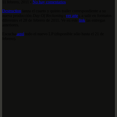
11 febrero, 2011
•
No hay comentarios
Destruction
lanza el cuarto y quinto trailer correspondiente a su
nueva producción
Day Of Reckoning
(
ver arte
), a salir en formatos
diferentes el 28 de febrero de 2011. Ve en este
link
las entregas
anteriores.
Escucha
aquí
todo el nuevo LP (disponible sólo hasta el 21 de
febrero).