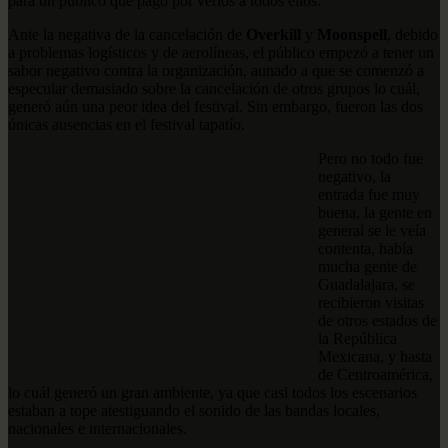
para un público que pagó por verlos a todos ellos.
Ante la negativa de la cancelación de
Overkill
y
Moonspell
, debido
a problemas logísticos y de aerolíneas, el público empezó a tener un
sabor negativo contra la organización, aunado a que se comenzó a
especular demasiado sobre la cancelación de otros grupos lo cuál,
generó aún una peor idea del festival. Sin embargo, fueron las dos
únicas ausencias en el festival tapatío.
Pero no todo fue
negativo, la
entrada fue muy
buena, la gente en
general se le veía
contenta, había
mucha gente de
Guadalajara, se
recibieron visitas
de otros estados de
la República
Mexicana, y hasta
de Centroamérica,
lo cuál generó un gran ambiente, ya que casi todos los escenarios
estaban a tope atestiguando el sonido de las bandas locales,
nacionales e internacionales.