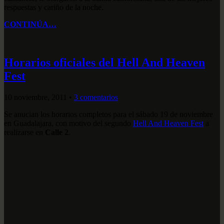
respuestas y cariño de la noche.
CONTINÚA…
Horarios oficiales del Hell And Heaven
Fest
10 noviembre, 2011
•
3 comentarios
Se anucian los horarios completos para el sábado 19 de noviembre
en Guadalajara, con motivo del segundo
Hell And Heaven Fest
a
realizarse en
Calle 2
.