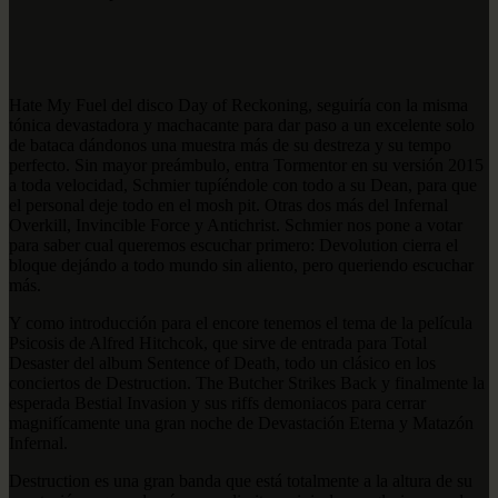
Hate My Fuel del disco Day of Reckoning, seguiría con la misma
tónica devastadora y machacante para dar paso a un excelente solo
de bataca dándonos una muestra más de su destreza y su tempo
perfecto. Sin mayor preámbulo, entra Tormentor en su versión 2015
a toda velocidad, Schmier tupíéndole con todo a su Dean, para que
el personal deje todo en el mosh pit. Otras dos más del Infernal
Overkill, Invincible Force y Antichrist. Schmier nos pone a votar
para saber cual queremos escuchar primero: Devolution cierra el
bloque dejándo a todo mundo sin aliento, pero queriendo escuchar
más.
Y como introducción para el encore tenemos el tema de la película
Psicosis de Alfred Hitchcok, que sirve de entrada para Total
Desaster del album Sentence of Death, todo un clásico en los
conciertos de Destruction. The Butcher Strikes Back y finalmente la
esperada Bestial Invasion y sus riffs demoniacos para cerrar
magnifícamente una gran noche de Devastación Eterna y Matazón
Infernal.
Destruction es una gran banda que está totalmente a la altura de su