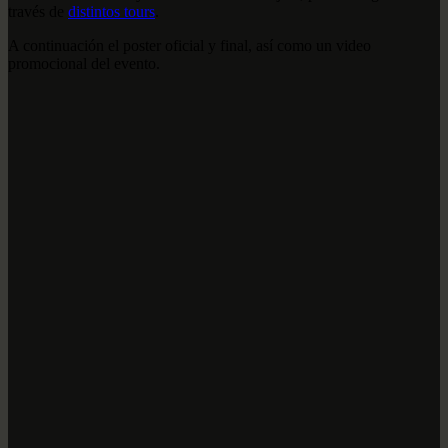
través de
distintos tours
.
A continuación el poster oficial y final, así como un video
promocional del evento.