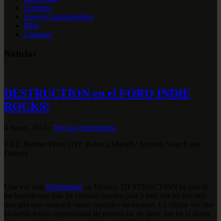
Crónicas
Nuevos Lanzamientos
Blog
Contacto
Noticias
DESTRUCTION en el FORO INDIE
ROCKS!
4 mayo, 2015
•
No hay comentarios
TXT: Bobber Péres FOT: Rebeca Martell / Archivo Search and
Destroy
Una vez más
Destruction
en México. DESTRUCTION es una de
las bandas que más ha visitado nuestro país y esta vez ha iniciado
una gira que abarcará varias ciudades mexicanas. La última vez que
yo había tenido oportunidad de presenciar su show fue en el ahora