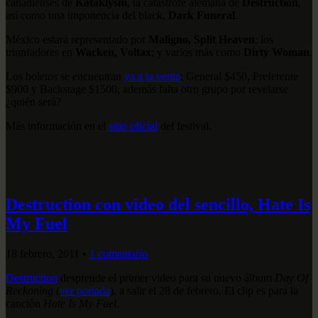
canadienses de
Kataklysm
, la catástrofe alemana de
Destruction
,
así como una imponencia del black,
Dark Funeral
.
México estará representado por
Maligno, Split Heaven
; los
triunfadores en
Wacken, Voltax
; y varios más como
Dirty Woman
.
Los boletos se encuentran
ya a la venta
: General $450, Preferente
$900 y Backstage $1500; además falta otro grupo por revelarse
¿quién será?
Más información en el
sitio oficial
del festival.
Destruction con video del sencillo, Hate Is
My Fuel
18 febrero, 2011
•
1 comentario
Destruction
desprende el primer video para su nuevo álbum
Day Of
Reckoning
(
ver portada
), a salir el 28 de febrero. El clip es para la
canción
Hate Is My Fuel
.