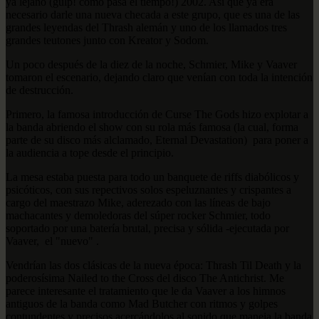
ya lejano (gulp! como pasa el tiempo!) 2002. Asi que ya era
necesario darle una nueva checada a este grupo, que es una de las
grandes leyendas del Thrash alemán y uno de los llamados tres
grandes teutones junto con Kreator y Sodom.
Un poco después de la diez de la noche, Schmier, Mike y Vaaver
tomaron el escenario, dejando claro que venían con toda la intención
de destrucción.
Primero, la famosa introducción de Curse The Gods hizo explotar a
la banda abriendo el show con su rola más famosa (la cual, forma
parte de su disco más alclamado, Eternal Devastation) para poner a
la audiencia a tope desde el principio.
La mesa estaba puesta para todo un banquete de riffs diabólicos y
psicóticos, con sus repectivos solos espeluznantes y crispantes a
cargo del maestrazo Mike, aderezado con las líneas de bajo
machacantes y demoledoras del súper rocker Schmier, todo
soportado por una batería brutal, precisa y sólida -ejecutada por
Vaaver, el "nuevo" .
Vendrían las dos clásicas de la nueva época: Thrash Til Death y la
poderosísima Nailed to the Cross del disco The Antichrist. Me
parece interesante el tratamiento que le da Vaaver a los himnos
antiguos de la banda como Mad Butcher con ritmos y golpes
contundentes y precisos acercándolos al sonido que maneja la banda