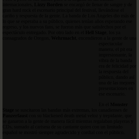
internacionales,
Lizzy Borden
se encargó de llenar de sangre y de
gran hard rock el escenario principal del festival, llevándose el
cariño y respuesta de la gente. La banda de Los Angeles dio más de
lo que se esperaba a su público, quienes tenían años esperando ese
regreso, y los nuevos fans, se fueron más que satisfechos por el
espectáculo entregado. Por otro lado en el
Hell Stage
, los ya
consagrados de Oregon,
Wehrmacht
, encendieron a la gente
de una
espectacular
manera, el pit era
impresionante, la
vibra de la banda
era de felicidad por
la respuesta del
público, dando así
una de las mejores
presentaciones en
ese escenario.
En el
Monster
Stage
se suscitaron las bandas más extremas, los canadienses de
Panzerfaust
con su blackened death metal veloz y trepidante, que
se ganaron a la gente de manera fácil mientras regalaban playeras y
CDs, sumado al carisma de su cantante quien con un limitado
español se mostró siempre agradecido y cordial con el público.