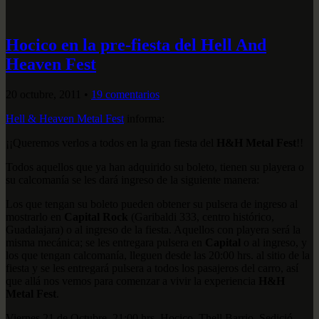
Hocico en la pre-fiesta del Hell And
Heaven Fest
20 octubre, 2011
•
19 comentarios
Hell & Heaven Metal Fest
informa:
¡¡Queremos verlos a todos en la gran fiesta del
H&H Metal Fest
!!
Todos aquellos que ya han adquirido su boleto, tienen su playera o
su calcomanía se les dará ingreso de la siguiente manera:
Los que tengan su boleto pueden obtener su pulsera de ingreso al
mostrarlo en
Capital Rock
(Garibaldi 333, centro histórico,
Guadalajara) o al ingreso de la fiesta. Aquellos con playera será la
misma mecánica; se les entregara pulsera en
Capital
o al ingreso, y
los que tengan calcomanía, lleguen desde las 20:00 hrs. al sitio de la
fiesta y se les entregará pulsera a todos los pasajeros del carro, así
que allá nos vemos para comenzar a vivir la experiencia
H&H
Metal Fest
.
Viernes 21 de Octubre, 21:00 hrs. Hocico, Thell Barrio, Sedició,