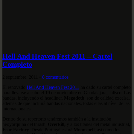
Hell And Heaven Fest 2011 – Cartel
Completo
2 septiembre, 2011
•
8 comentarios
El renovado
Hell And Heaven Fest 2011
ha dado su cartel completo
para llevarse a cabo el 19 de noviembre en Guadalajara, Jalisco. Las
bandas, incluyendo el headliner,
Megadeth
, son de calidad excelsa,
además de que incluirá bandas nacionales, todas ellas al nível de las
internacionales.
Dentro de su repertorio tendremos también a la institución
neoyorquina del thrash,
Overkill,
y a los titanes del metal industrial,
Fear Factory
. Desde Portugal estará
Moonspell
, así como los