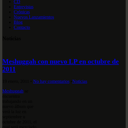
CD
Entrevistas
Crónicas
Nuevos Lanzamientos
Blog
Contacto
Noticias
Meshuggah con nuevo LP en octubre de
2011
19 enero, 2011
•
No hay comentarios
•
Noticias
Meshuggah
se
encuentra
trabajando en un
nuevo álbum que
verá la luz en
septiembre u
octubre de 2011, el
cual será mezclado