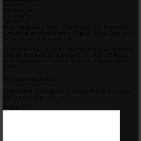
por
Daniel
Bergstrand
, quien
trabajó con los
suecos en los
discos
Chaosphere
y
Destroy Erase Improve
. Esto fue revelado a
través del cantante
Jens Kidman
y el baterista
Tomas Haake
en un
chat en vivo sostenido con sus fans.
"Tenemos un sonido por el que estamos trabajando. Estamos muy
contentos en como resultó la producción de 'obZen
' (2008)
, y el
nuevo álbum va por ese rumbo, pero siempre habrá un poco de
diferencia."
Deja un comentario
Tu dirección de correo electrónico no será publicada.
Los campos
obligatorios están marcados con
*
Comentario