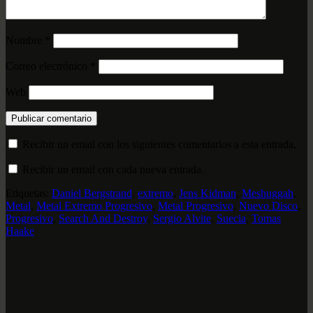
Nombre
*
Correo electrónico
*
Web
Recibir un email con los siguientes comentarios a esta entrada.
Recibir un email con cada nueva entrada.
Etiquetas:
Daniel Bergstrand
,
extremo
,
Jens Kidman
,
Meshuggah
,
Metal
,
Metal Extremo Progresivo
,
Metal Progresivo
,
Nuevo Disco
,
Progresivo
,
Search And Destroy
,
Sergio Alvite
,
Suecia
,
Tomas
Haake