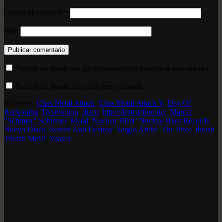
Correo electrónico
*
Web
Recibir un email con los siguientes comentarios a esta entrada.
Recibir un email con cada nueva entrada.
Etiquetas:
Chas Metal Attack
,
Chas Metal Attack V
,
Day Of
Reckoning
,
Destruction
,
disco
,
http://destruction.de/
,
Marcel
"Schmier" Schirmer
,
Metal
,
Nuclear Blast
,
Nuclear Blast Records
,
Nuevo Disco
,
Search And Destroy
,
Sergio Alvite
,
The Price
,
thrash
,
Thrash Metal
,
Vaaver