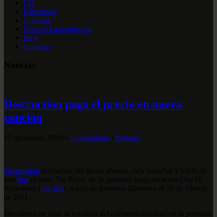
CD
Entrevistas
Crónicas
Nuevos Lanzamientos
Blog
Contacto
Noticias
Destruction paga el precio en nueva
canción
15 diciembre, 2010
•
1 comentario
•
Noticias
Destruction
,institución del thrash alemán, deja escuchar a través de
esta
liga
el corte
The Price
, de su próximo larga duración
Day Of
Reckoning
(
ver arte
), a salir en formatos diferentes el 28 de febrero
de 2011.
Decidimos no usar la temática del carnicero habitual en la portada