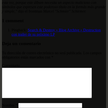
esta vez, porque este álbum necesita un aspecto malicioso con
símbolos que expresen este poderoso título en la formás más grande
y simple,"
dijo el frontman
Marcel "Schmier" Schirmer.
1 comment
Pingback:
Search & Destroy » Blog Archive » Destruction
con trailer de su próximo LP
Deja un comentario
Tu dirección de correo electrónico no será publicada.
Los campos
obligatorios están marcados con
*
Comentario
Nombre
*