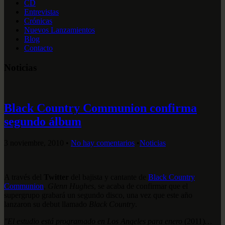
CD
Entrevistas
Crónicas
Nuevos Lanzamientos
Blog
Contacto
Noticias
Black Country Communion confirma
segundo álbum
3 noviembre, 2010
•
No hay comentarios
•
Noticias
A través del
Twitter
del bajista y cantante de
Black Country
Communion
,
Glenn Hughes
, se acaba de confirmar que el
supergrupo grabará un segundo disco, una vez que este año
lanzaron su debut llamado
Black Country
.
"El estudio está programado en Los Angeles para enero
(2011)
…