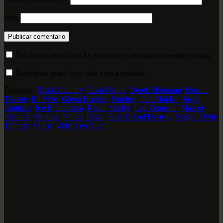
Web
Recibir un email con los siguientes comentarios a esta entrada.
Recibir un email con cada nueva entrada.
Etiquetas:
Black Country
,
Deep Purple
,
Derek Sherinian
,
Dream
Theater
,
En Vivo
,
Glenn Hughes
,
Hughes
,
Iron Maiden
,
Jason
Bonham
,
Joe Bonamassa
,
Kevin Shirley
,
Led Zeppelin
,
Mascot
Records
,
Medusa
,
Nuevo Disco
,
Search And Destroy
,
Sergio Alvite
,
Trapeze
,
Video
,
Videos en Vivo