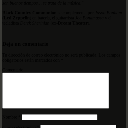
son buenos tiempos… se trata de la música."
Black Country Communion
se complementa por
Jason Bonham
(
Led Zeppelin
) en batería, el guitarrista
Joe Bonamassa
y el
tecladista
Derek Sherinian
(ex-
Dream Theater
).
Deja un comentario
Tu dirección de correo electrónico no será publicada.
Los campos
obligatorios están marcados con
*
Comentario
Nombre
*
Correo electrónico
*