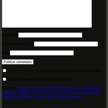
Nombre
*
Correo electrónico
*
Web
Recibir un email con los siguientes comentarios a esta entrada.
Recibir un email con cada nueva entrada.
Etiquetas:
Blasko
,
En Vivo
,
EP
,
EP en Vivo
,
Gus G
,
Heavy Metal
,
Inglaterra
,
Londres
,
Nuevo Disco
,
Ozzy Osbourne
,
Roundhouse
,
Search And Destroy
,
Sergio Alvite
,
Tommy Clufetos