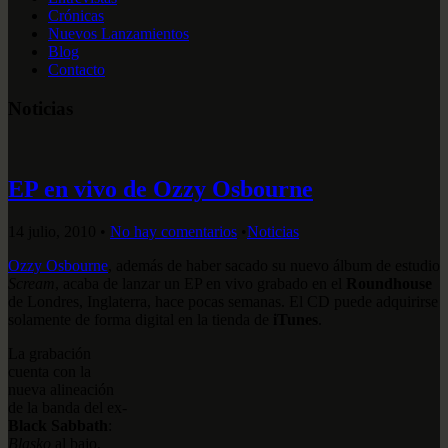
Crónicas
Nuevos Lanzamientos
Blog
Contacto
Noticias
EP en vivo de Ozzy Osbourne
14 julio, 2010
•
No hay comentarios
•
Noticias
Ozzy Osbourne
, además de haber sacado su nuevo álbum de estudio
Scream
, acaba de lanzar un EP en vivo grabado en el
Roundhouse
de Londres, Inglaterra, hace pocas semanas. El CD puede adquirirse
solamente de forma digital en la tienda de
iTunes
.
La grabación
cuenta con la
nueva alineación
de la banda del ex-
Black Sabbath
:
Blasko
al bajo,