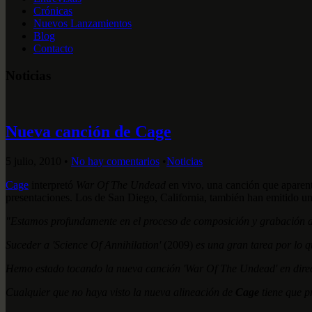
Crónicas
Nuevos Lanzamientos
Blog
Contacto
Noticias
Nueva canción de Cage
5 julio, 2010
•
No hay comentarios
•
Noticias
Cage
interpretó
War Of The Undead
en vivo, una canción que aparente
presentaciones. Los de San Diego, California, también han emitido u
"Estamos profundamente en el proceso de composición y grabación d
Suceder a 'Science Of Annihilation'
(2009)
es una gran tarea por lo 
Hemo estado tocando la nueva canción 'War Of The Undead' en directo
Cualquier que no haya visto la nueva alineación de
Cage
tiene que pr