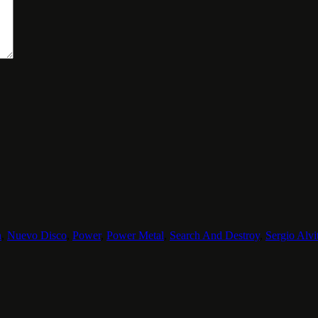
n
,
Nuevo Disco
,
Power
,
Power Metal
,
Search And Destroy
,
Sergio Alvi