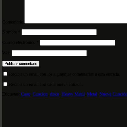
Comentario
Nombre
*
Correo electrónico
*
Web
Recibir un email con los siguientes comentarios a esta entrada.
Recibir un email con cada nueva entrada.
Etiquetas:
Cage
,
Cancion
,
disco
,
Heavy Metal
,
Metal
,
Nueva Canció