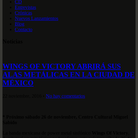
CD
Entrevistas
Crónicas
Nuevos Lanzamientos
Blog
Contacto
Noticias
WINGS OF VICTORY ABRIRÁ SUS
ALAS METÁLICAS EN LA CIUDAD DE
MÉXICO
22 noviembre, 2016
•
No hay comentarios
* Próximo sábado 26 de noviembre, Centro Cultural Miguel
Sabido
La banda mexicana de power metal sinfónico
Wings Of Victory
,