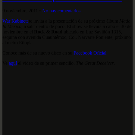
9 noviembre, 2011
•
No hay comentarios
War Kabinett
te invita a la presentación de su próximo álbum
Made
In Mexico
, a salir dentro de poco. El show se llevará a cabo el 30 de
noviembre en el
Rock & Road
ubicado en Luz Saviñón 1315,
esquina con avenida Cuauhtémoc, Col. Narvarte Poniente, próximo
al metro Etiopía.
Conoce más de su nuevo disco en su
Facebook Oficial
.
Ve
aquí
el video de su primer sencillo,
The Great Deceiver
.