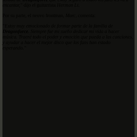
encantar,"
dijo el guitarrista
Herman Li
.
Por su parte, el neuvo frontman,
Marc
, comenta:
"Estoy muy emocionado de formar parte de la familia de
Dragonforce
. Siempre fue mi sueño dedicar mi vida a hacer
música. Traeré todo el poder y emoción que pueda a las canciones,
y ayudar a hacer el mejor disco que los fans han estado
esperando."