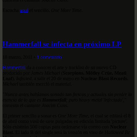
Escucha
aquí
el sencillo,
One More Time
.
Hammerfall se infecta en próximo LP
18 marzo, 2011
•
1 comentario
Hammerfall
da a conocer el arte y tracklist de su nuevo CD
producido por
James Michael
(
Scorpions, Mötley Crüe, Meatl
Loaf
),
Infected
, a salir el 20 de mayo en
Nuclear Blast Records
.
Michael
también mezcló el material.
"Nunca antes habíamos sonado tan frescos y actuales sin perder la
esencia de lo que es
Hammerfall
; puro heavy metal 'infectado',"
comenta el cantante
Joacim Cans
.
El primer sencillo a sonar es
One More Time
, el cual se editará el 8
de abril como vinil de siete pulgadas en edición limitada 'picture'.
Sólo existirán 500 copias para ordenarse vía correo con
Nuclear
Blast
. El lado B del single será la versión en vivo
de
Hallowed Be