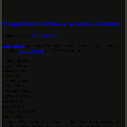
Dragonforce recluta a su nuevo cantante
2 marzo, 2011
•
5 comentarios
Dragonforce
anuncia a
Marc Hudson
de 23 años, como su nuevo
vocalista,
tras la partida
de
ZP Theart
en 2010.
"Luego de casi un
año de buscar
alrededor del
mundo, es
grandioso poder
finalmente decirle
a nuestros fans las
buenas noticias.
Las vocales
expresivas y
melódicas de Marc
están sonando
fenomenal en las nuevas canciones, añadiendo otra dimensión al
sonido de
Dragonforce
que estoy seguro a todos los fans les va a