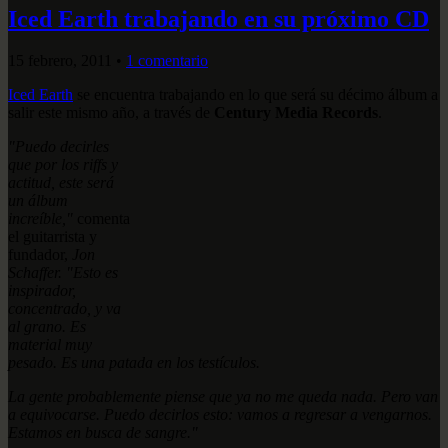
Iced Earth trabajando en su próximo CD
15 febrero, 2011
•
1 comentario
Iced Earth
se encuentra trabajando en lo que será su décimo álbum a
salir este mismo año, a través de
Century Media Records
.
"Puedo decirles
que por los riffs y
actitud, este será
un álbum
increíble,"
comenta
el guitarrista y
fundador,
Jon
Schaffer. "Esto es
inspirador,
concentrado, y va
al grano. Es
material muy
pesado. Es una patada en los testículos.
La gente probablemente piense que ya no me queda nada. Pero van
a equivocarse. Puedo decirlos esto: vamos a regresar a vengarnos.
Estamos en busca de sangre."