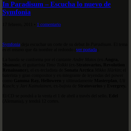
In Paradisum – Escucha lo nuevo de
Symfonia
17 febrero, 2011
•
1 comentario
Symfonia
deja escuchar un corte de su debut
In Paradisum
. El tema
es el mismo que da nombre al redondo (
ver portada
).
La banda se conforma por el cantante
Andre Matos
(ex-
Angra,
Shaman
), el guitarrista
Timo Tolkki
(ex-
Stratovarius, Revolution
Renaissance
), el ex-tecladista de
Sonata Arctica
Mikko Härkin
; el
baterista y gran compositor y ex-integrante de leyendas del power
como
Gamma Ray, Helloween
y ultimadamente
Masterplan
,
Uli
Kusch
; y
Jari Kainulainen
, ex-bajista de
Stratovarius
y
Evergrey.
El CD se pondrá a la venta el 1 de abril a través del sello,
Edel
(Alemania), y tendrá 12 cortes.