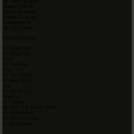
My Name
, grabada
durante 2009 en
Suecia; además se
incluirá la entrega
instrumental de
One More Time
.
Infected
Tracklist
01. Patient Zero
02. Bang Your
Head
03. One More
Time
04. The Outlaw
05. Send Me A
Sign
06. Dia De Los
Muertos
07. I Refuse
08. 666 – The Enemy Within
09. Immortalized
10. Let's Get It On
11. Redemption