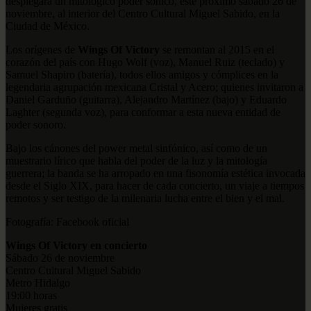
desplegará un mitológico poder sónico, este próximo sábado 26 de
noviembre, al interior del Centro Cultural Miguel Sabido, en la
Ciudad de México.
Los orígenes de
Wings Of Victory
se remontan al 2015 en el
corazón del país con Hugo Wolf (voz), Manuel Ruiz (teclado) y
Samuel Shapiro (batería), todos ellos amigos y cómplices en la
legendaria agrupación mexicana Cristal y Acero; quienes invitaron a
Daniel Garduño (guitarra), Alejandro Martínez (bajo) y Eduardo
Laghter (segunda voz), para conformar a esta nueva entidad de
poder sonoro.
Bajo los cánones del power metal sinfónico, así como de un
muestrario lírico que habla del poder de la luz y la mitología
guerrera; la banda se ha arropado en una fisonomía estética invocada
desde el Siglo XIX, para hacer de cada concierto, un viaje a tiempos
remotos y ser testigo de la milenaria lucha entre el bien y el mal.
Fotografía: Facebook oficial
Wings Of Victory en concierto
Sábado 26 de noviembre
Centro Cultural Miguel Sabido
Metro Hidalgo
19:00 horas
Mujeres gratis