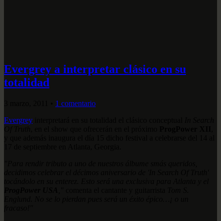
Evergrey a interpretar clásico en su
totalidad
3 marzo, 2011
•
1 comentario
Evergrey
interpretará en su totalidad el clásico conceptual
In Search
Of Truth
, en el show que ofrecerán en el próximo
ProgPower XII
,
y que además inaugura el día 15 dicho festival a celebrarse del 14 al
17 de septiembre en Atlanta, Georgia.
"Para rendir tributo a uno de nuestros álbume smás queridos,
decidimos celebrar el décimos aniversario de 'In Search Of Truth'
tocándolo en su enterez. Esto será una exclusiva para Atlanta y el
ProgPower USA
,"
comenta el cantante y guitarrista
Tom S.
Englund. No se lo pierdan pues será un éxito épico…¡ o un
fracaso!"