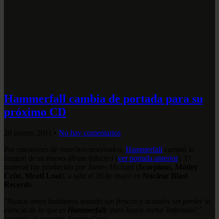
Hammerfall cambia de portada para su
próximo CD
28 marzo, 2011
•
No hay comentarios
Por cuestiones de derechos reservados,
Hammerfall
cambió la
imagen de su nuevo álbum Infected (
ver portada anterior
). El
material fue producido por
James Michael
(
Scorpions, Mötley
Crüe, Meatl Loaf
), a salir el 20 de mayo en
Nuclear Blast
Records
.
"Nunca antes habíamos sonado tan frescos y actuales sin perder la
esencia de lo que es
Hammerfall
; puro heavy metal 'infectado',"
comenta el cantante
Joacim Cans
.