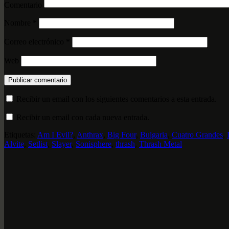
Comentario
Nombre
*
Correo electrónico
*
Web
Recibir un email con los siguientes comentarios a esta entrada.
Recibir un email con cada nueva entrada.
Etiquetas:
Am I Evil?
,
Anthrax
,
Big Four
,
Bulgaria
,
Cuatro Grandes
,
Alvite
,
Setlist
,
Slayer
,
Sonisphere
,
thrash
,
Thrash Metal