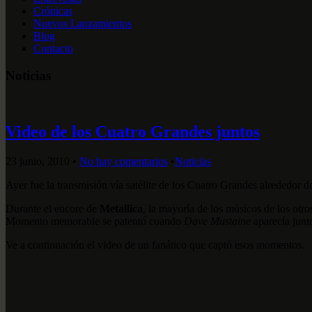
Crónicas
Nuevos Lanzamientos
Blog
Contacto
Noticias
Video de los Cuatro Grandes juntos
23 junio, 2010
•
No hay comentarios
•
Noticias
Ayer fue la transmisión vía satélite de los Cuatro Grandes alrededor d
Durante el encore de
Metallica
, la mayoría de los músicos de los otr
Momento memorable se patentó cuando
Dave Mustaine
aparecía junt
Ve a continuación el video de un fanático que captó esos momentos.