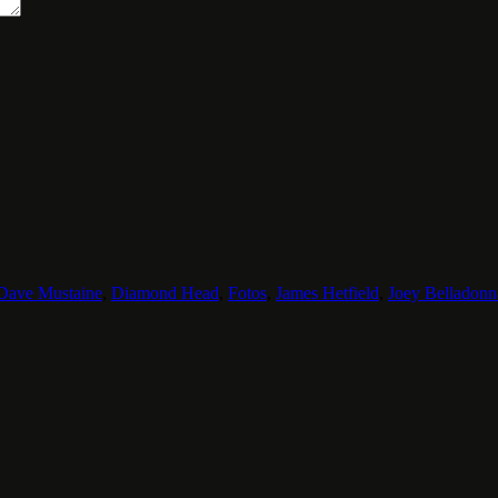
Dave Mustaine
,
Diamond Head
,
Fotos
,
James Hetfield
,
Joey Belladonn