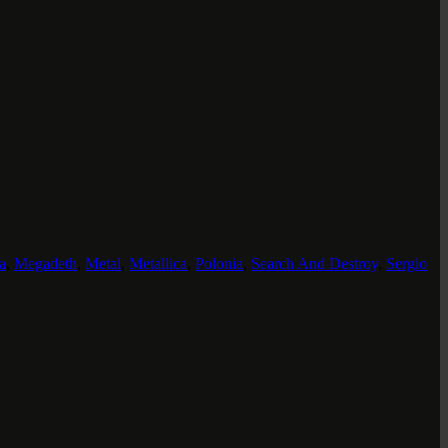
a
,
Megadeth
,
Metal
,
Metallica
,
Polonia
,
Search And Destroy
,
Sergio