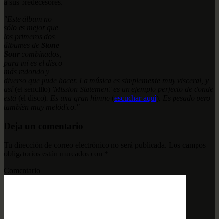
a sus predecesores.
"Este álbum no
sólo es mejor que
los primeros dos
álbumes de
Stone
Sour
combinados,
para mí es el disco
más redondo y
diverso que pude hacer. La música es simplemente muy visceral, y
así
(el sencillo)
'Mission Statement' es un ejemplo perfecto de donde
está
(el disco)
. Es una gran himno
(
escuchar aquí
)
. Es pesado pero
también muy melódico."
Deja un comentario
Tu dirección de correo electrónico no será publicada.
Los campos
obligatorios están marcados con
*
Comentario