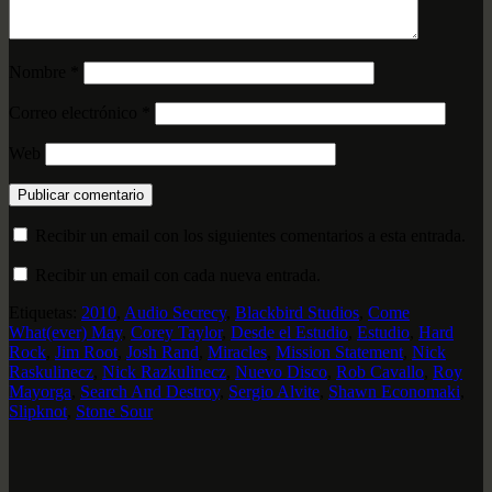
Nombre
*
Correo electrónico
*
Web
Recibir un email con los siguientes comentarios a esta entrada.
Recibir un email con cada nueva entrada.
Etiquetas:
2010
,
Audio Secrecy
,
Blackbird Studios
,
Come
What(ever) May
,
Corey Taylor
,
Desde el Estudio
,
Estudio
,
Hard
Rock
,
Jim Root
,
Josh Rand
,
Miracles
,
Mission Statement
,
Nick
Raskulinecz
,
Nick Razkulinecz
,
Nuevo Disco
,
Rob Cavallo
,
Roy
Mayorga
,
Search And Destroy
,
Sergio Alvite
,
Shawn Economaki
,
Slipknot
,
Stone Sour