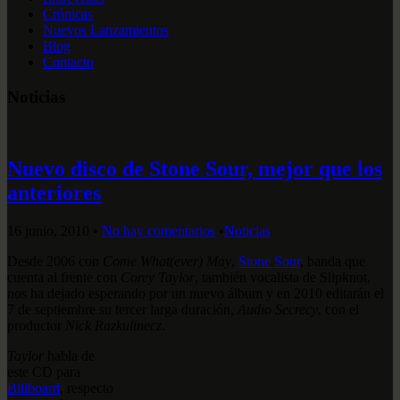
Crónicas
Nuevos Lanzamientos
Blog
Contacto
Noticias
Nuevo disco de Stone Sour, mejor que los
anteriores
16 junio, 2010
•
No hay comentarios
•
Noticias
Desde 2006 con
Come What(ever) May
,
Stone Sour
, banda que
cuenta al frente con
Corey Taylor
, también vocalista de Slipknot,
nos ha dejado esperando por un nuevo álbum y en 2010 editarán el
7 de septiembre su tercer larga duración,
Audio Secrecy
, con el
productor
Nick Razkulinecz
.
Taylor
habla de
este CD para
Billboard
, respecto