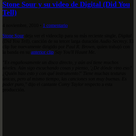
Stone Sour y su video de Digital (Did You
Tell)
4 noviembre, 2010
•
1 comentario
Stone Sour
deja ver el videoclip para su más reciente single,
Digital
(Did You Tell)
, canción de su tercer larga duración
Audio Secrecy
. El
clip fue nuevamente dirigido por
Paul R. Brown
, quien trabajó con
la banda en su
anterior clip
Say You'll Haunt Me
.
"Es engañosamente un disco directo, y aún así tiene muchos
níveles. Aún sigo escuchando cosas y pienso, '¿De dónde vino eso?
¿Quién hizo esto y con qué instrumento?' Tiene muchas texturas
únicas, pero al mismo tiempo, las canciones son muy buenas. Es
poder puro,"
dijo el cantante
Corey Taylor
respecto a esta
producción.