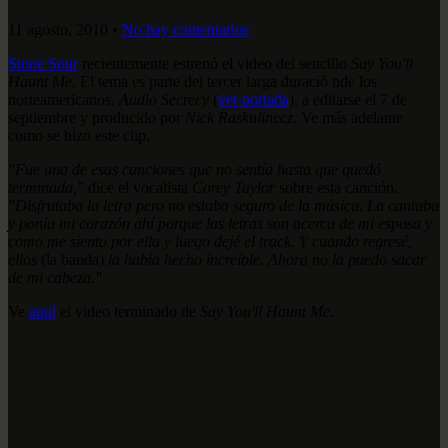
11 agosto, 2010
•
No hay comentarios
Stone Sour
recientemente estrenó el video del sencillo
Say You'll
Haunt Me
. El tema es parte del tercer larga duració nde los
norteamericanos,
Audio Secrecy
(
ver portada
), a editarse el 7 de
septiembre y producido por
Nick Raskulinecz
. Ve más adelante
como se hizo este clip.
"Fue una de esas canciones que no sentía hasta que quedó
terminada,"
dice el vocalista
Corey Taylor
sobre esta canción.
"Disfrutaba la letra pero no estaba seguro de la música. La cantaba
y ponía mi corazón ahí porque las letras son acerca de mi esposa y
como me siento por ella y luego dejé el track. Y cuando regresé,
ellos
(la banda)
la había hecho increíble. Ahora no la puedo sacar
de mi cabeza."
Ve
aquí
el video terminado de
Say You'll Haunt Me
.