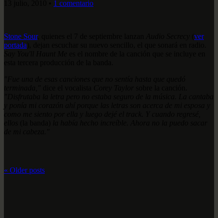
13 julio, 2010
•
1 comentario
Stone Sour
, quienes el 7 de septiembre lanzan
Audio Secrecy
(
ver
portada
), dejan escuchar su nuevo sencillo, el que sonará en radio.
Say You'll Haunt Me
es el nombre de la canción que se incluye en
esta tercera producción de la banda.
"Fue una de esas canciones que no sentía hasta que quedó
terminada,"
dice el vocalista
Corey Taylor
sobre la canción.
"Disfrutaba la letra pero no estaba seguro de la música. La cantaba
y ponía mi corazón ahí porque las letras son acerca de mi esposa y
como me siento por ella y luego dejé el track. Y cuando regresé,
ellos
(la banda)
la había hecho increíble. Ahora no la puedo sacar
de mi cabeza."
«
Older posts