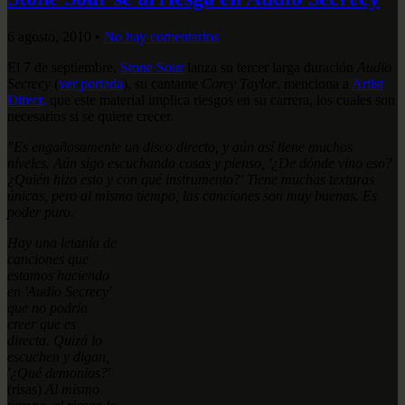
6 agosto, 2010
•
No hay comentarios
El 7 de septiembre,
Stone Sour
lanza su tercer larga duración
Audio
Secrecy
(
ver portada
), su cantante
Corey Taylor
, menciona a
Artist
Direct,
que este material implica riesgos en su carrera, los cuales son
necesarios si se quiere crecer.
"Es engañosamente un disco directo, y aún así tiene muchos
níveles. Aún sigo escuchando cosas y pienso, '¿De dónde vino eso?
¿Quién hizo esto y con qué instrumento?' Tiene muchas texturas
únicas, pero al mismo tiempo, las canciones son muy buenas. Es
poder puro.
Hay una letanía de
canciones que
estamos haciendo
en 'Audio Secrecy'
que no podría
creer que es
directa. Quizá lo
escuchen y digan,
'¿Qué demonios?'
(risas)
Al mismo