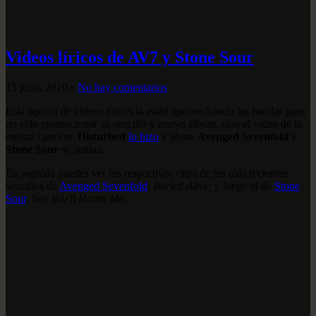
Videos líricos de AV7 y Stone Sour
15 julio, 2010
•
No hay comentarios
Esta opción de videos líricos la están aprovechando las bandas para
no sólo promocionar su sencillo y nuevo álbum, sino el video de la
misma canción.
Disturbed
lo hizo
y ahora
Avenged Sevenfold
y
Stone Sour
se suman.
En seguida puedes ver los respectivos clips de los más recientes
sencillos de
Avenged Sevenfold
,
Buried Alive
; y luego el de
Stone
Sour
,
Say You'll Haunt Me
.