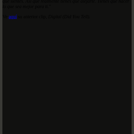
que sientes. Así que realmente tienes que alejarte. Tienes que hacer
lo que sea mejor para ti."
Ve
aquí
su anterior clip
,
Digital (Did You Tell).