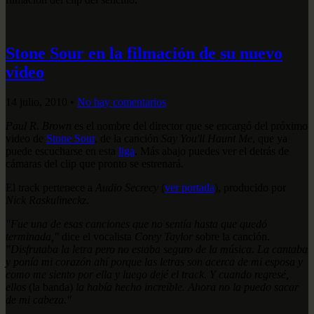
Stone Sour en la filmación de su nuevo
video
14 julio, 2010
•
No hay comentarios
Paul R. Brown
es el nombre del director que se encargó del próximo
video de
Stone Sour
, de la canción
Say You'll Haunt Me
, que ya
puede escucharse en esta
liga
. Más abajo puedes ver el detrás de
cámaras del clip que pronto se estrenará.
El track pertenece a
Audio Secrecy
(
ver portada
), producido por
Nick Raskulineckz
.
"Fue una de esas canciones que no sentía hasta que quedó
terminada,"
dice el vocalista
Corey Taylor
sobre la canción.
"Disfrutaba la letra pero no estaba seguro de la música. La cantaba
y ponía mi corazón ahí porque las letras son acerca de mi esposa y
como me siento por ella y luego dejé el track. Y cuando regresé,
ellos
(la banda)
la había hecho increíble. Ahora no la puedo sacar
de mi cabeza."