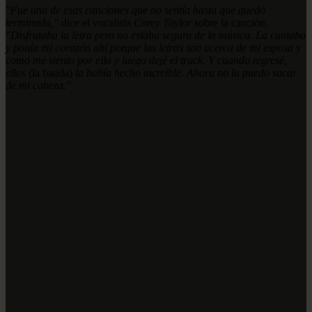
"Fue una de esas canciones que no sentía hasta que quedó
terminada,"
dice el vocalista
Corey Taylor
sobre la canción.
"Disfrutaba la letra pero no estaba seguro de la música. La cantaba
y ponía mi corazón ahí porque las letras son acerca de mi esposa y
como me siento por ella y luego dejé el track. Y cuando regresé,
ellos
(la banda)
la había hecho increíble. Ahora no la puedo sacar
de mi cabeza."