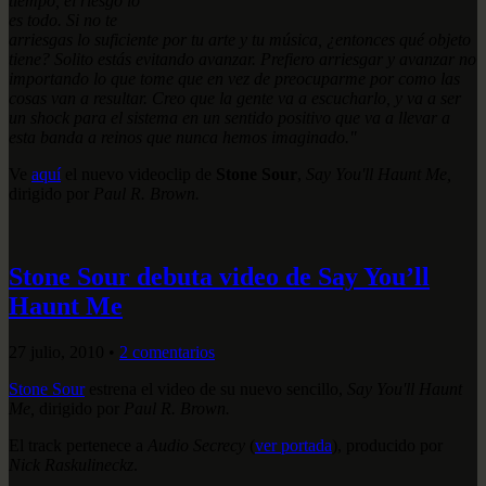
tiempo, el riesgo lo
es todo. Si no te
arriesgas lo suficiente por tu arte y tu música, ¿entonces qué objeto
tiene? Solito estás evitando avanzar. Prefiero arriesgar y avanzar no
importando lo que tome que en vez de preocuparme por como las
cosas van a resultar. Creo que la gente va a escucharlo, y va a ser
un shock para el sistema en un sentido positivo que va a llevar a
esta banda a reinos que nunca hemos imaginado."
Ve
aquí
el nuevo videoclip de
Stone Sour
,
Say You'll Haunt Me,
dirigido por
Paul R. Brown.
Stone Sour debuta video de Say You’ll
Haunt Me
27 julio, 2010
•
2 comentarios
Stone Sour
estrena el video de su nuevo sencillo,
Say You'll Haunt
Me,
dirigido por
Paul R. Brown.
El track pertenece a
Audio Secrecy
(
ver portada
), producido por
Nick Raskulineckz
.