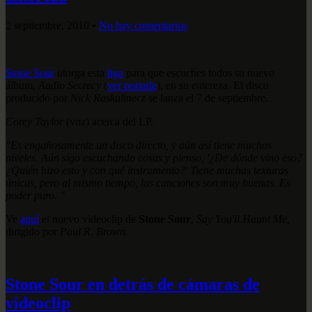
2 septiembre, 2010
•
No hay comentarios
Stone Sour
otorga esta
liga
para que escuches todos su nuevo
álbum,
Audio Secrecy
(
ver portada
), en su entereza. El disco
producido por
Nick Raskulinecz
se lanza el 7 de septiembre.
Corey Taylor
(voz) acerca del LP.
"Es engañosamente un disco directo, y aún así tiene muchos
níveles. Aún sigo escuchando cosas y pienso, '¿De dónde vino eso?
¿Quién hizo esto y con qué instrumento?' Tiene muchas texturas
únicas, pero al mismo tiempo, las canciones son muy buenas. Es
poder puro.
"
Ve
aquí
el nuevo videoclip de
Stone Sour
,
Say You'll Haunt Me,
dirigido por
Paul R. Brown.
Stone Sour en detrás de cámaras de
videoclip