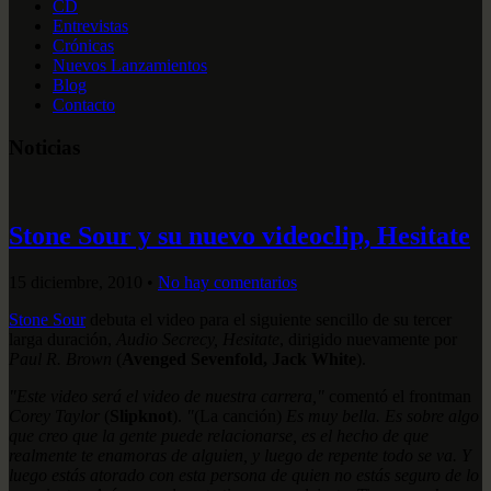
CD
Entrevistas
Crónicas
Nuevos Lanzamientos
Blog
Contacto
Noticias
Stone Sour y su nuevo videoclip, Hesitate
15 diciembre, 2010
•
No hay comentarios
Stone Sour
debuta el video para el siguiente sencillo de su tercer
larga duración,
Audio Secrecy, Hesitate
, dirigido nuevamente por
Paul R. Brown
(
Avenged Sevenfold, Jack White
).
"Este video será el video de nuestra carrera,"
comentó el frontman
Corey Taylor
(
Slipknot
).
"
(La canción)
Es muy bella. Es sobre algo
que creo que la gente puede relacionarse, es el hecho de que
realmente te enamoras de alguien, y luego de repente todo se va. Y
luego estás atorado con esta persona de quien no estás seguro de lo