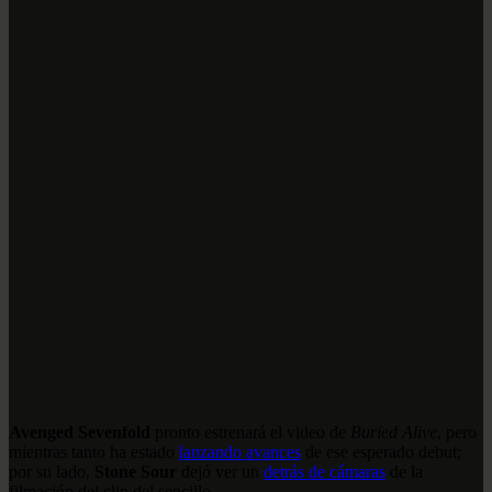
Avenged Sevenfold
pronto estrenará el video de
Buried Alive
, pero
mientras tanto ha estado
lanzando avances
de ese esperado debut;
por su lado,
Stone Sour
dejó ver un
detrás de cámaras
de la
filmación del clip del sencillo.