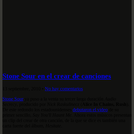
Stone Sour en el crear de canciones
13 septiembre, 2010
•
No hay comentarios
Stone Sour
ya puso a la venta su tercer larga duración
Audio
Secrecy
, producido por
Nick Raskulinecz
(
Alice In Chains, Rush
).
De este redondo los estadounidenses
debutaron el video
de su
primer sencillo,
Say You'll Haunt Me
. Ahora estos músicos presentan
un clip del crear de otra canción, de la que se dice es también una
carta fuerte del álbum,
Hesitate
.