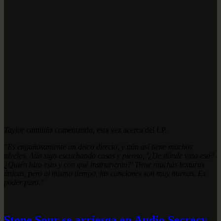
Taylor
continúa comentando, esta vez acerca del LP.
"Es engañosamente un disco directo, y aún así tiene muchos
níveles. Aún sigo escuchando cosas y pienso, '¿De dónde vino eso?
¿Quién hizo esto y con qué instrumento?' Tiene muchas texturas
únicas, pero al mismo tiempo, las canciones son muy buenas. Es
poder puro."
Stone Sour se arriesga en Audio Secrecy