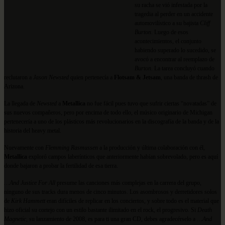
su racha se vió infestada por la
tragedia al perder en un accidente
automovilístico a su bajista
Cliff
Burton
. Luego de esos
acontecimientos, el conjunto
habiendo superado lo sucedido, se
avocó a encontrar al reemplazo de
Burton
. La tarea concluyó cuando
reclutaron a
Jason Newsted
quien pertenecía a
Flotsam & Jetsam
, una banda de thrash de
Arizona.
La llegada de
Newsted
a
Metallica
no fue fácil pues tuvo que sufrir ciertas “novatadas” de
sus nuevos compañeros, pero por encima de todo ello, el músico originario de Michigan
pertenecería a uno de los plásticos más revolucionarios en la discografía de la banda y de la
historia del heavy metal.
Nuevamente con
Flemming Rasmussen
a la producción y última colaboración con él,
Metallica
exploró campos laberínticos que anteriormente habían sobrevolado, pero es aquí
donde bajaron a probar la fertilidad de esa tierra.
…And Justice For All
presume las canciones más complejas en la carrera del grupo,
ninguno de sus tracks dura menos de cinco minutos. Los asombrosos y derretidores solos
de
Kirk Hammett
eran difíciles de replicar en los conciertos, y sobre todo es el material que
hizo oficial su cortejo con un estilo bastante ilimitado en el rock, el progresivo. Si
Death
Magnetic
, su lanzamiento de 2008, es para ti una gran CD, debes agradecérselo a
…And