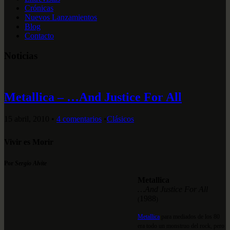
Crónicas
Nuevos Lanzamientos
Blog
Contacto
Noticias
Metallica – …And Justice For All
15 abril, 2010
•
4 comentarios
•
Clásicos
Vivir es Morir
Por
Sergio Alvite
Metallica
…And Justice For All
1988
(
)
Metallica
para mediados de los 80
era todo un monstruo del rock, pero