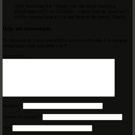
After searching Ask I found your site about Installing
BlogEngine.NET on GoDaddy . I think both are good and I
will be coming back to you and them in the future. Thanks
Deja un comentario
Tu dirección de correo electrónico no será publicada.
Los campos
obligatorios están marcados con
*
Comentario
Nombre
*
Correo electrónico
*
Web