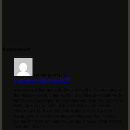
4 comments
roman garcia
dice:
9 septiembre, 2010 a las 16:35
una cosa que hay que apludirle a metallica, es que nunca se
han dejado vencer, y han sabido acoplarse alos cambios de
epoca, eso que ni que, en ocasiones sacrificando un poco su
estilo, que eso ya habla de o te renuevas o mueres en el
camino, por lo demas son solo sonidos en las lira y en la
batria, pero la escencia sigue ahi, bien por ellos, de mis
bandas favoritas por siempre, saludos a todos desde torreon
coahuila mexico.