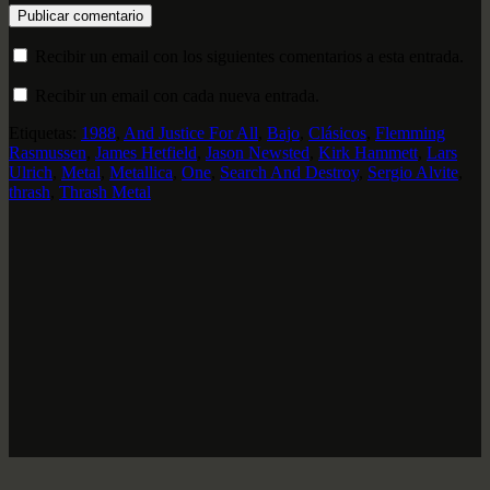
Recibir un email con los siguientes comentarios a esta entrada.
Recibir un email con cada nueva entrada.
Etiquetas:
1988
,
And Justice For All
,
Bajo
,
Clásicos
,
Flemming
Rasmussen
,
James Hetfield
,
Jason Newsted
,
Kirk Hammett
,
Lars
Ulrich
,
Metal
,
Metallica
,
One
,
Search And Destroy
,
Sergio Alvite
,
thrash
,
Thrash Metal