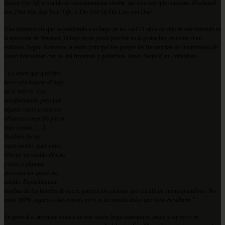
Justice For All
; el sonido es constantemente similar, tan sólo hay que comparar
Blackened
con
That Was Just Your Life
, o
The End Of The Line
con
One
.
Una controversia que ha perdurado a lo largo de los casi 21 años de vida de este redondo es
la ejecución de
Newsted
. El bajo no se puede percibir en la grabación, es como si no
existiera. Según
Hammett
, la razón principal fue porque las frecuencias del instrumento de
Jason
intervenían con las del frontman y guitarrista
James Hetfield
, no coincidían:
“Lo único que quedaba
hacer era bajarle al bajo
en la mezcla. Fue
desafortunado pero por
alguna razón u otra ese
álbum es conocido por el
bajo sonido.
[…]
También fue un
experimento, queríamos
obtener un sonido directo
y seco, y algunas
personas les gustó ese
sonido. Especialmente
muchas de las bandas de nueva generación piensan que ese álbum suena grandioso. No
estoy 100% seguro si fue exitoso, pero es un sonido único que tiene ese álbum.”
En general el ambiente sonoro de este cuarto larga duración es crudo y agresivo en