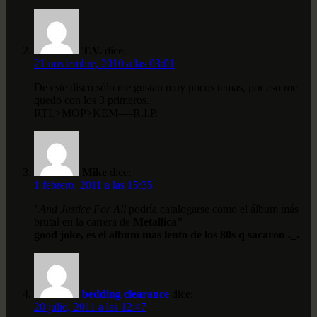
T.V.
dice:
21 noviembre, 2010 a las 03:01
De este disco sólo me gustan muy pocos temas, por eso me
quedo con los 3 primeros.
RTL>MOP>KEM—-R.I.P.
Mike
dice:
1 febrero, 2011 a las 15:35
"And Justice For All
podría catalogarse como el álbum más
brutal en la carrera de
Metallica"
good joke, es el album mas lento de los 80s q sacaron ._.
bedding clearance
dice:
20 julio, 2011 a las 12:47