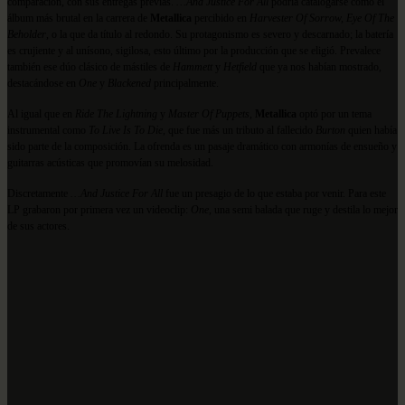
comparación, con sus entregas previas.
…And Justice For All
podría catalogarse como el
álbum más brutal en la carrera de
Metallica
percibido en
Harvester Of Sorrow, Eye Of The
Beholder
, o la que da título al redondo. Su protagonismo es severo y descarnado; la batería
es crujiente y al unísono, sigilosa, esto último por la producción que se eligió. Prevalece
también ese dúo clásico de mástiles de
Hammett
y
Hetfield
que ya nos habían mostrado,
destacá
ndose en
One
y
Blackened
principalmente.
Al igual que en
Ride The Lightning
y
Master Of Puppets
,
Metallica
optó por un tema
instrumental como
To Live Is To Die
, que fue más un tributo al fallecido
Burton
quien había
sido parte de la composición. La ofrenda es un pasaje dramático con armonías de ensueño y
guitarras acústicas que promovían su melosidad.
Discretamente
…And Justice For All
fue un presagio de lo que estaba por venir. Para este
LP grabaron por primera vez un videoclip:
One
, una semi balada que ruge y destila lo mejor
de sus actores.