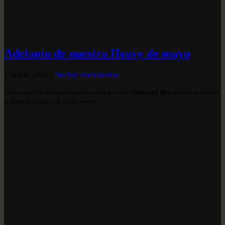
Adelanto de nuestra Heavy de mayo
1 mayo, 2010
•
No hay comentarios
Previo a publicar nuestra interesante sesión de nuestra
Heavy del Mes
de mayo, te traemos
el detrás de cámaras con
Diana Seoane
.