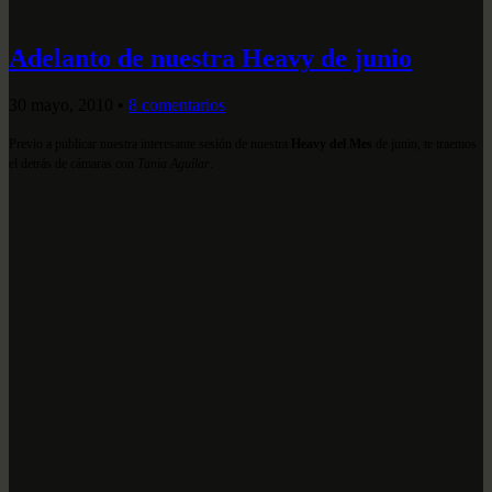
Adelanto de nuestra Heavy de junio
30 mayo, 2010
•
8 comentarios
Previo a publicar nuestra interesante sesión de nuestra
Heavy del Mes
de junio, te traemos
el detrás de cámaras con
Tania Aguilar
.