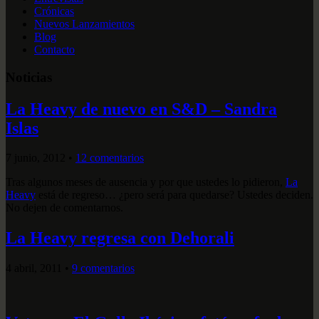
Crónicas
Nuevos Lanzamientos
Blog
Contacto
Noticias
La Heavy de nuevo en S&D – Sandra
Islas
7 junio, 2012
•
12 comentarios
Tras algunos meses de ausencia y por que ustedes lo pidieron,
La
Heavy
está de regreso… ¿pero será para quedarse? Ustedes deciden.
No dejen de comentarnos.
La Heavy regresa con Dehorali
4 abril, 2011
•
9 comentarios