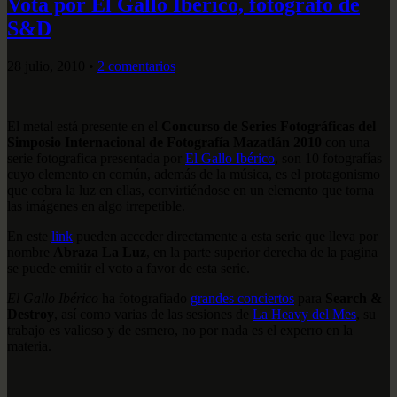
Vota por El Gallo Ibérico, fotógrafo de
S&D
28 julio, 2010
•
2 comentarios
El metal está presente en el
Concurso de Series Fotográficas del
Simposio Internacional de Fotografía Mazatlán 2010
con una
serie fotografica presentada por
El Gallo Ibérico
, son 10 fotografías
cuyo elemento en común, además de la música, es el protagonismo
que cobra la luz en ellas, convirtiéndose en un elemento que torna
las imágenes en algo irrepetible.
En este
link
pueden acceder directamente a esta serie que lleva por
nombre
Abraza La Luz
, en la parte superior derecha de la pagina
se puede emitir el voto a favor de esta serie.
El Gallo Ibérico
ha fotografiado
grandes conciertos
para
Search &
Destroy
, así como varias de las sesiones de
La Heavy del Mes
, su
trabajo es valioso y de esmero, no por nada es el experro en la
materia.