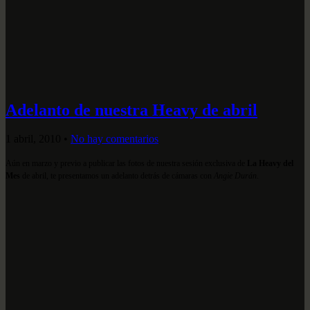
Adelanto de nuestra Heavy de abril
1 abril, 2010
•
No hay comentarios
Aún en marzo y previo a publicar las fotos de nuestra sesión exclusiva de
La Heavy del
Mes
de abril, te presentamos un adelanto detrás de cámaras con
Angie Durán
.