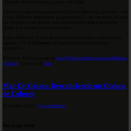
"Ha sido un honor tocar y actuar con
Cynic
.
Tymon y yo queremos agradecerle a Paul
(
Masvidal
; guitarra y voz)
y Sean
(
Reinert
; batería)
por la oportunidad, y en especial a los fans
por el apoyo y por darnos una cálidad bienvenida a la familia
Cynic
. Los veremos pronto en la gira."
Robin Zielhorst
y
Tymon Kruidenier
se dedicarán a trabajar en el
segundo CD de
Exivious
, su banda instrumental de jazz y
progresivo.
Traced In Air
forma parte de
Los 50 Mejores Discos de los Últimos
10 Años
. Conoce más
aquí
.
Mar De Grises: Descubriendo un Océano
de Colores
26 octubre, 2010
•
12 comentarios
Por
Sergio Alvite