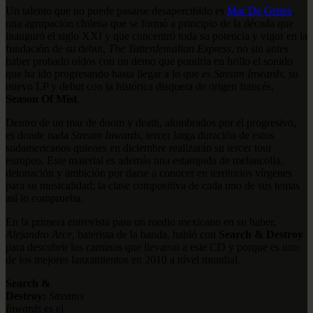
Un talento que no puede pasarse desapercibido es
Mar De Grises
,
una agrupación chilena que se formó a principio de la década que
inauguró el siglo XXI y que concentró toda su potencia y vigor en la
fundación de su debut,
The Tatterdemalion Express
, no sin antes
haber probado oídos con un demo que pondría en brillo el sonido
que ha ido progresando hasta llegar a lo que es
Stream Inwards
, su
nuevo LP y debut con la histórica disquera de origen francés,
Season Of Mist
.
Dentro de un mar de doom y death, alumbrados por el progresivo,
es donde nada
Stream Inwards
, tercer larga duración de estos
sudamericanos quienes en diciembre realizarán su tercer tour
europeo. Este material es además una estampida de melancolía,
detonación y ambición por darse a conocer en territorios vírgenes
para su musicalidad; la clase compositiva de cada uno de sus temas
así lo comprueba.
En la primera entrevista para un medio mexicano en su haber,
Alejandro Arce
, baterista de la banda, habló con
Search & Destroy
para descubrir los caminos que llevaron a este CD y porque es uno
de los mejores lanzamientos en 2010 a nível mundial.
Search &
Destroy:
Streams
Inwards
es el