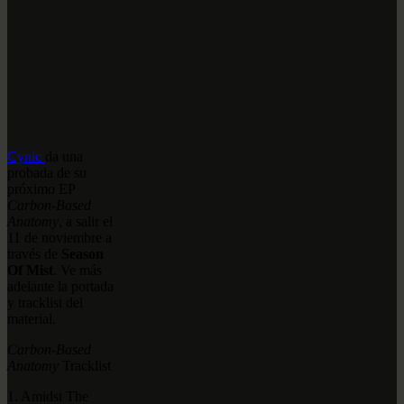
Cynic
da una
probada de su
próximo EP
Carbon-Based
Anatomy
, a salir el
11 de noviembre a
través de
Season
Of Mist
. Ve más
adelante la portada
y tracklist del
material.
Carbon-Based
Anatomy
Tracklist
1. Amidst The