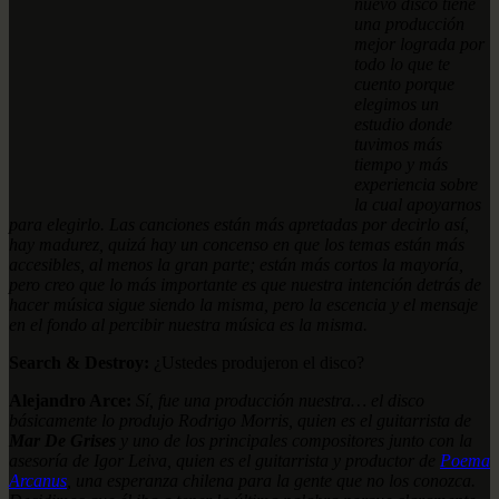
nuevo disco tiene
una producción
mejor lograda por
todo lo que te
cuento porque
elegimos un
estudio donde
tuvimos más
tiempo y más
experiencia sobre
la cual apoyarnos
para elegirlo. Las canciones están más apretadas por decirlo así,
hay madurez, quizá hay un concenso en que los temas están más
accesibles, al menos la gran parte; están más cortos la mayoría,
pero creo que lo más importante es que nuestra intención detrás de
hacer música sigue siendo la misma, pero la escencia y el mensaje
en el fondo al percibir nuestra música es la misma.
Search & Destroy:
¿Ustedes produjeron el disco?
Alejandro Arce:
Sí, fue una producción nuestra… el disco
básicamente lo produjo Rodrigo Morris, quien es el guitarrista de
Mar De Grises
y uno de los principales compositores junto con la
asesoría de Igor Leiva, quien es el guitarrista y productor de
Poema
Arcanus
, una esperanza chilena para la gente que no los conozca.