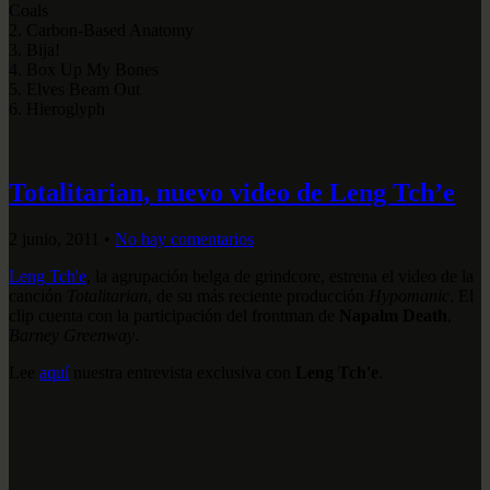
Coals
2. Carbon-Based Anatomy
3. Bija!
4. Box Up My Bones
5. Elves Beam Out
6. Hieroglyph
Totalitarian, nuevo video de Leng Tch’e
2 junio, 2011
•
No hay comentarios
Leng Tch'e
, la agrupación belga de grindcore, estrena el video de la
canción
Totalitarian
, de su más reciente producción
Hypomanic
. El
clip cuenta con la participación del frontman de
Napalm Death
,
Barney Greenway
.
Lee
aquí
nuestra entrevista exclusiva con
Leng Tch'e
.