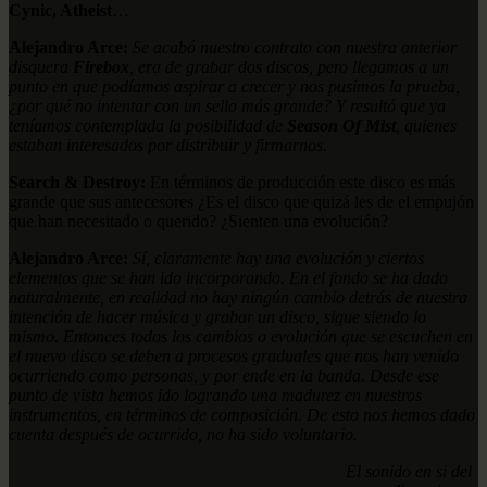
Cynic, Atheist
…
Alejandro Arce:
Se acabó nuestro contrato con nuestra anterior
disquera
Firebox
, era de grabar dos discos, pero llegamos a un
punto en que podíamos aspirar a crecer y nos pusimos la prueba,
¿por qué no intentar con un sello más grande? Y resultó que ya
teníamos contemplada la posibilidad de
Season Of Mist
, quienes
estaban interesados por distribuir y firmarnos.
Search & Destroy:
En términos de producción este disco es más
grande que sus antecesores ¿Es el disco que quizá les de el empujón
que han necesitado o querido? ¿Sienten una evolución?
Alejandro Arce:
Sí, claramente hay una evolución y ciertos
elementos que se han ido incorporando. En el fondo se ha dado
naturalmente, en realidad no hay ningún cambio detrás de nuestra
intención de hacer música y grabar un disco, sigue siendo lo
mismo. Entonces todos los cambios o evolución que se escuchen en
el nuevo disco se deben a procesos graduales que nos han venido
ocurriendo como personas, y por ende en la banda. Desde ese
punto de vista hemos ido logrando una madurez en nuestros
instrumentos, en términos de composición. De esto nos hemos dado
cuenta después de ocurrido, no ha sido voluntario.
El sonido en si del