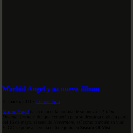
Morbid Angel y su nuevo álbum
31 marzo, 2011
•
1 comentario
Morbid Angel
da a conocer la portada de su nuevo LP,
Illud
Divinum Insanus
, del que extraerán para su descarga digital a partir
del 16 de mayo, el sencillo
Nevermore,
así como también en vinil.
El CD se pone a la venta el 6 de junio en
Season Of Mist
.