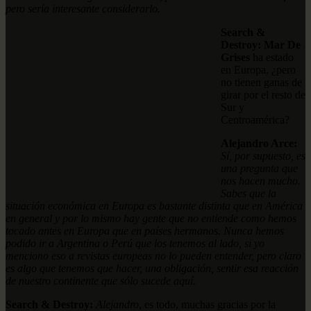
pero sería interesante considerarlo.
Search &
Destroy: Mar De
Grises
ha estado
en Europa, ¿pero
no tienen ganas de
girar por el resto de
Sur y
Centroamérica?
Alejandro Arce:
Sí, por supuesto, es
una pregunta que
nos hacen mucho.
Sabes que la
situación económica en Europa es bastante distinta que en América
en general y por lo mismo hay gente que no entiende como hemos
tocado antes en Europa que en países hermanos. Nunca hemos
podido ir a Argentina o Perú que los tenemos al lado, si yo
menciono eso a revistas europeas no lo pueden entender, pero claro
es algo que tenemos que hacer, una obligación, sentir esa reacción
de nuestro continente que sólo sucede aquí.
Search & Destroy:
Alejandro
, es todo, muchas gracias por la