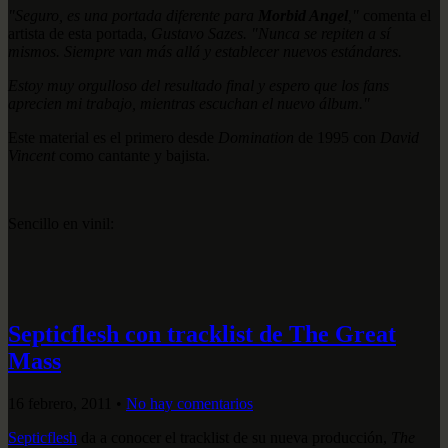
"Seguro, es una portada diferente para
Morbid Angel
,"
comenta el
artista de esta portada,
Gustavo Sazes. "Nunca se repiten a sí
mismos. Siempre van más allá y establecer nuevos estándares.
Estoy muy orgulloso del resultado final y espero que los fans
aprecien mi trabajo, mientras escuchan el nuevo álbum."
Este material es el primero desde
Domination
de 1995 con
David
Vincent
como cantante y bajista.
Sencillo en vinil:
Septicflesh con tracklist de The Great
Mass
16 febrero, 2011
•
No hay comentarios
Septicflesh
da a conocer el tracklist de su nueva producción,
The