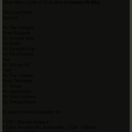
Great Mass
, a salir el 18 de abril en
Season Of Mist
.
The Great Mass
Tracklist
01. The Vampire
From Nazareth
02. A Great Mass
Of Death
03. Pyramid God
04. Five-Pointed
Star
05. Oceans Of
Grey
06. The Undead
Keep Dreaming
07. Rising
08. Apocalypse
09. Mad Architect
10. Therianthropy
El material estará disponible en:
* CD + Blu-ray digipack
* Libro de colección, incluyendo, 2 CDs + Blu-ray