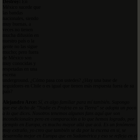
Destroy:
En
México sucede que
las bandas
nacionales, siendo
muy buenas, a
veces no tienen
mucha difusión en
nuestro país o la
gente no las sigue
mucho; pero fuera
de México son
muy conocidas y
respetadas en una
escena
underground. ¿Cómo pasa con ustedes? ¿Hay una base de
seguidores en Chile o es igual que tienen más respuesta fuera de su
país?
Alejandro Arce:
Sí, es algo familiar para mí también. Supongo
que ese dicho de "Nadie es Profeta en su Tierra" se adopta un poco
a lo que dices. Nosotros tenemos algunos fans aquí que son
incondicionales pero en comparación a lo que hemos logrado, por
ejemplo en Europa, es mucho mayor allá que acá. Es un fenómeno
muy extraño, yo creo que también se da por la escena en si, se
desarrolla mejor en Europa que en Sudamérica y eso se refleja en el