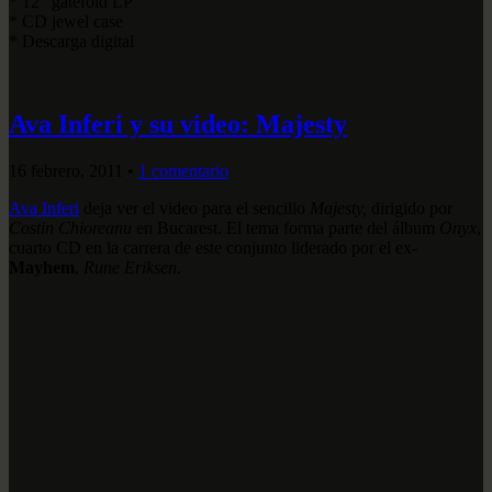
* 12" gatefold LP
* CD jewel case
* Descarga digital
Ava Inferi y su video: Majesty
16 febrero, 2011
•
1 comentario
Ava Inferi
deja ver el video para el sencillo
Majesty,
dirigido por
Costin Chioreanu
en Bucarest. El tema forma parte del álbum
Onyx
,
cuarto CD en la carrera de este conjunto liderado por el ex-
Mayhem
,
Rune Eriksen
.