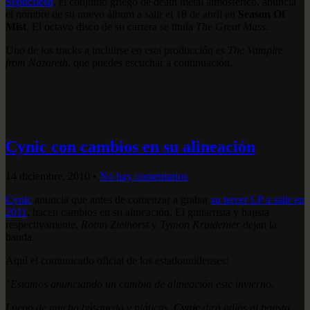
Septicflesh
, el conjunto griego de death metal atmosférico, anuncia
el nombre de su nuevo álbum a salir el 18 de abril en
Season Of
Mist
. El octavo disco de su carrera se titula
The Great Mass
.
Uno de los tracks a incluirse en esta producción es
The Vampire
from Nazareth
, que puedes escuchar a continuación.
Cynic con cambios en su alineación
14 diciembre, 2010
•
No hay comentarios
Cynic
anuncia que antes de comenzar a grabar
su tercer LP a salir en
2011
, hacen cambios en su alineación. El guitarrista y bajista
respectivamente,
Robin Zielhorst
y
Tymon Kruidenier
dejan la
banda.
Aquí el comunicado oficial de los estadounidenses:
"Estamos anunciando un cambio de alineación este invierno.
Luego de mucha búsqueda y pláticas,
Cynic
dirá adiós al bajista