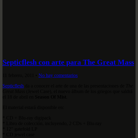
Septicflesh con arte para The Great Mass
11 febrero, 2011
•
No hay comentarios
Septicflesh
da a conocer el arte de una de las presentaciones de
The
Great Mass
(Jewel Case), el nuevo álbum de los griegos que saldrá
el 18 de abril en
Season Of Mist
.
El material estará disponible en:
* CD + Blu-ray digipack
* Libro de colección, incluyendo, 2 CDs + Blu-ray
* 12" gatefold LP
* CD jewel case