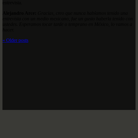
entrevista.
Alejandro Arce:
Gracias, creo que nunca habíamos tenido una
entrevista con un medio mexicano, fue un gusto haberla tenido con
ustedes. Esperamos tocar tarde o temprano en México, lo vamos a
hacer.
«
Older posts