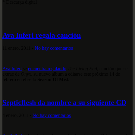
* Descarga digital
Ava Inferi regala canción
11 enero, 2011
•
No hay comentarios
Ava Inferi
se
encuentra regalando
The Living End
, canción que se
extrae de
Onyx
, su nuevo álbum a editarse este próximo 14 de
febrero en el sello
Season Of Mist
.
Septicflesh da nombre a su siguiente CD
4 enero, 2011
•
No hay comentarios