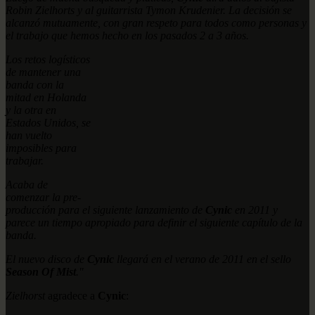
Robin Zielhorts y al guitarrista Tymon Krudenier. La decisión se
alcanzó mutuamente, con gran respeto para todos como personas y
el trabajo que hemos hecho en los pasados 2 a 3 años.
Los retos logísticos
de mantener una
banda con la
mitad en Holanda
y la otra en
Estados Unidos, se
han vuelto
imposibles para
trabajar.
Acaba de
comenzar la pre-
producción para el siguiente lanzamiento de
Cynic
en 2011 y
parece un tiempo apropiado para definir el siguiente capítulo de la
banda.
El nuevo disco de
Cynic
llegará en el verano de 2011 en el sello
Season Of Mist
."
Zielhorst
agradece a
Cynic
: