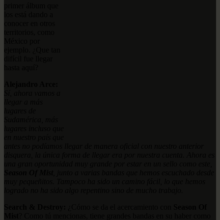
primer álbum que
los está dando a
conocer en otros
territorios, como
México por
ejemplo. ¿Que tan
difícil fue llegar
hasta aquí?
Alejandro Arce:
Sí, ahora vamos a
llegar a más
lugares de
Sudamérica, más
lugares incluso que
en nuestro país que
antes no podíamos llegar de manera oficial con nuestro anterior
disquera, la única forma de llegar era por nuestra cuenta. Ahora es
una gran oportunidad muy grande por estar en un sello como este,
Season Of Mist
, junto a varias bandas que hemos escuchado desde
muy pequeñitos. Tampoco ha sido un camino fácil, lo que hemos
logrado no ha sido algo repentino sino de mucho trabajo.
Search & Destroy:
¿Cómo se da el acercamiento con
Season Of
Mist
? Como tú mencionas, tiene grandes bandas en su haber como