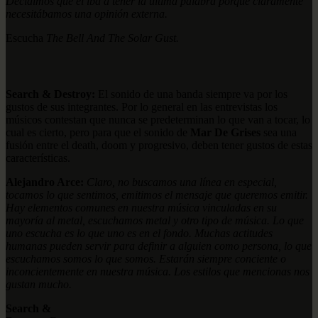
Decidimos que él iba a tener la última palabra porque claramente
necesitábamos una opinión externa.
Escucha
The Bell And The Solar Gust.
Search & Destroy:
El sonido de una banda siempre va por los
gustos de sus integrantes. Por lo general en las entrevistas los
músicos contestan que nunca se predeterminan lo que van a tocar, lo
cual es cierto, pero para que el sonido de
Mar De Grises
sea una
fusión entre el death, doom y progresivo, deben tener gustos de estas
características.
Alejandro Arce:
Claro, no buscamos una línea en especial,
tocamos lo que sentimos, emitimos el mensaje que queremos emitir.
Hay elementos comunes en nuestra música vinculadas en su
mayoría al metal, escuchamos metal y otro tipo de música. Lo que
uno escucha es lo que uno es en el fondo. Muchas actitudes
humanas pueden servir para definir a alguien como persona, lo que
escuchamos somos lo que somos. Estarán siempre conciente o
inconcientemente en nuestra música. Los estilos que mencionas nos
gustan mucho.
Search &