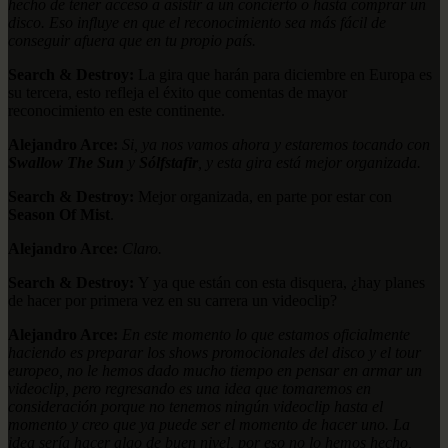
hecho de tener acceso a asistir a un concierto o hasta comprar un
disco. Eso influye en que el reconocimiento sea más fácil de
conseguir afuera que en tu propio país.
Search & Destroy:
La gira que harán para diciembre en Europa es
su tercera, esto refleja el éxito que comentas de mayor
reconocimiento en este continente.
Alejandro Arce:
Si, ya nos vamos ahora y estaremos tocando con
Swallow The Sun
y
Sólfstafir
, y esta gira está mejor organizada.
Search & Destroy:
Mejor organizada, en parte por estar con
Season Of Mist
.
Alejandro Arce:
Claro.
Search & Destroy:
Y ya que están con esta disquera, ¿hay planes
de hacer por primera vez en su carrera un videoclip?
Alejandro Arce:
En este momento lo que estamos oficialmente
haciendo es preparar los shows promocionales del disco y el tour
europeo, no le hemos dado mucho tiempo en pensar en armar un
videoclip, pero regresando es una idea que tomaremos en
consideración porque no tenemos ningún videoclip hasta el
momento y creo que ya puede ser el momento de hacer uno. La
idea sería hacer algo de buen nivel, por eso no lo hemos hecho,