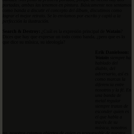
portadas, ambas las tenemos en pintura. Básicamente nos sentamos
como banda a discutir el concepto del álbum, discutimos como
lograr el mejor retrato. Se lo envíamos por escrito y captó a la
perfección la ilustración.
Search & Destroy:
¿Cuál es la expresión principal de
Watain
?
Dices que hay que expresar un todo como banda, ¿pero que es lo
que dice su música, su ideología?
Erik Danielsson:
Watain
siempre ha
hablado del
diablo, del
adversario, así es
como marcas la
diferencia entre
nosotros y la fé. En
una banda de
metal regular
siempre tratan de
esconder quien es
el que habla a
través de su
música, nosotros
no, nosotros estamos abiertos de quien es responsable de nuestra