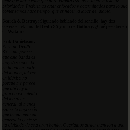
tiene que dar cuenta que para
Watain
esto no está en la lista de
prioridades. Preferimos estar enfocados y determinados para lo que
comenzamos hace tiempo, que es hacer la labor del diablo.
Search & Destroy:
Siguiendo hablando del sencillo, hay dos
covers en el, uno de
Death SS
y uno de
Bathory
. ¿Qué peso tienen
en
Watain
?
Erik Danielsson:
Para mí
Death
SS
… me parece
que esta banda es
muy desconocida
en la mayor parte
del mundo, tal vez
en México no
porque me parece
que ahí hay un
gran conocimiento
del metal en
general, al menos
esa es la impresión
que tengo, pero en
general la gente se
ha olvidado de esta gran banda. Queríamos atraer atención a una