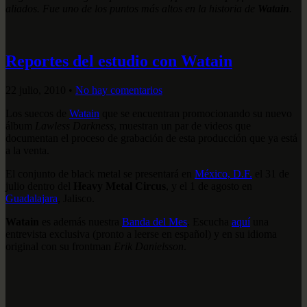
aliados. Fue uno de los puntos más altos en la historia de
Watain
.
Reportes del estudio con Watain
22 julio, 2010
•
No hay comentarios
Los suecos de
Watain
que se encuentran promocionando su nuevo
álbum
Lawless Darkness
, muestran un par de videos que
documentan el proceso de grabación de esta producción que ya está
a la venta.
El conjunto de black metal se presentará en
México, D.F.
el 31 de
julio dentro del
Heavy Metal Circus
, y el 1 de agosto en
Guadalajara
, Jalisco.
Watain
es además nuestra
Banda del Mes
. Escucha
aquí
una
entrevista exclusiva (pronto a leerse en español) y en su idioma
original con su frontman
Erik Danielsson
.