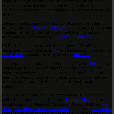
compañía, han creado uno de los mejores trabajos suecos de ese
estilo tan polémico que data de los inicios de los 90. Muy
seguramente el redondo estará peleando en las listas de lo mejor del
2010.
Además, la agrupación estará visitando México en dos fechas; la
primera dentro del
Heavy Metal Circus
al lado de otros grupos como
Mayhem, Hirax, Onslaught, Fleshcrawl, Mastermind
, etc;
posteriormente los escandinavos
llegarán a Guadalajara
.
S&D
no sólo publicará una charla exclusiva con
Danielsson
, sino
que también puedes escucharla
aquí
en su idioma original dentro del
Podcast S&D
, o también descargarlo en esta
ubicación
.
Julio se presta para el arribo de la segunda entrega de
Hellyeah
, este
conjunto que tiene el sello de supergrupo y que parece es hasta
ahora, con
Stampede
, que harán valer esa etiqueta. El CD es más
enganchante que su predecesor y con un camino ya recorrido que
les ha cimentado una base de confianza y buena labor de
composición.
Cabe destacar nuestras grandes y excepcionales secciones como
nadie más. Puedes disfrutar de nuestra
Heavy del Mes
, o nuestro
artículo dedicado a
Megadeth, Metallica, Slayer
y
Anthrax
:
Los
10 Mejores Videos de los Cuatro Grandes
; un repaso a
como se hizo
el histórico
Appetite For Destruction
de
Guns N' Roses
; un
brutal