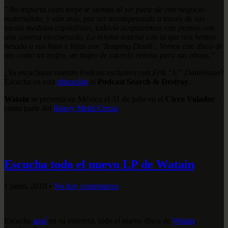
“No importa cuán torpe te sientas al ser parte de este negocio
materialista, y aún más, por ser recompensado a través de sus
sucias medidas capitalistas, todavía aceptaremos este premio con
una sonrisa envenenada. La misma sonrisa con la que nos hemos
besado a sus hijos e hijas con ‘Reaping Death’. Vemos este disco de
oro como un trofeo, un trofeo de cacería exitosa para sus almas.”
¿Ya escuchaste nuestro Podcast esclusivo con
Erik “E” Danielsson
?
Escucha en esta
ubicación
el
Podcast Search & Destroy
.
Watain
se presenta en México el 31 de julio en el
Circo Volador
,
como parte del
Heavy Metal Circus
.
Escucha todo el nuevo LP de Watain
1 junio, 2010
•
No hay comentarios
Escucha
aquí
en su entereza, todo el nuevo disco de
Watain
,