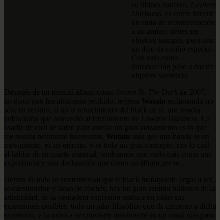
su último material,
Lawless
Darkness
, es como hacerle
un carta de recomendación
a un amigo, debes ser
objetivo siempre, pero con
un dejo de cariño especial.
Con esto como
introducción paso a dar mi
objetivo veredicto.
Después de un triunfal álbum como
Sworn To The Dark
de 2007,
un disco que fue altamente recibido, regresa
Watain
reclamando no
sólo su retorno, si no el renacimiento del black en sí, una osadía
publicitaria que antecedió al lanzamiento de
Lawless Darkness
. La
osadía de cual se valen para antelar un gran lanzamiento es lo que
me resulta realmente interesante,
Watain
más que una banda es un
movimiento, es un ejército, y es todo un gran concepto; por lo cuál
al hablar de su cuarto material, tendríamos que verlo más como una
experiencia y una declaración que como un álbum per se.
Dentro de todo lo controversial que el black metalpuede llegar a ser,
lo cuestionable y lleno de clichés; hay un gran sentido holístico de la
artisticidad, de la verdadera expresión estética en todas sus
extensiones posibles, todo un pilar filosófico que da cimiento a dicha
expresión, y la música se convierte meramente en un canal más para