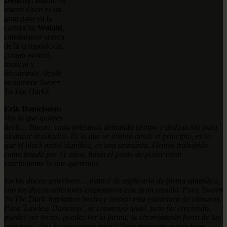
Destroy:
Bueno su
nuevo disco es un
gran paso en la
carrera de
Watain
,
coméntanos acerca
de la composición,
¿como avanzó
musical y
líricamente, desde
su anterior
Sworn
To The Dark
?
Erik Danielsson:
Veo lo que quieres
decir… Bueno, cada artesanía demanda tiempo y dedicación para
alcanzar resultados. Es lo que se intenta desde el principio, es lo
que el black metal significa, es una artesanía. Hemos trabajado
como banda por 11 años, hasta el punto de poder crear
exactamente lo que queremos.
En los discos anteriores… trataré de explicarlo de forma simbólica,
con los discos anteriores empezamos este gran castillo. Para 'Sworn
To The Dark' habíamos hecho y creado esta estructura de cámaras.
Para 'Lawless Darkness', se construyó igual, pero fue creciendo,
puedes ver torres, puedes ver la forma, la abominación fuera de las
ventanas, ¿Ves lo que quiero decir? Todo tiene que expanderse,