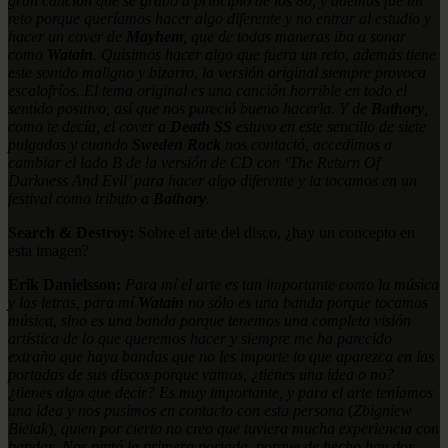
gran canción que se grabó a principio de los 80, y además fue un
reto porque queríamos hacer algo diferente y no entrar al estudio y
hacer un cover de
Mayhem
, que de todas maneras iba a sonar
como
Watain
. Quisimos hacer algo que fuera un reto, además tiene
este sonido maligno y bizarro, la versión original siempre provoca
escalofríos. El tema original es una canción horrible en todo el
sentido positivo, así que nos pareció bueno hacerla. Y de
Bathory
,
como te decía, el cover a
Death SS
estuvo en este sencillo de siete
pulgadas y cuando
Sweden Rock
nos contactó, accedimos a
cambiar el lado B de la versión de CD con ‘The Return Of
Darkness And Evil’ para hacer algo diferente y la tocamos en un
festival como tributo a
Bathory
.
Search & Destroy:
Sobre el arte del disco, ¿hay un concepto en
esta imagen?
Erik Danielsson:
Para mí el arte es tan importante como la música
y las letras, para mí
Watain
no sólo es una banda porque tocamos
música, sino es una banda porque tenemos una completa visión
artística de lo que queremos hacer y siempre me ha parecido
extraño que haya bandas que no les importe lo que aparezca en las
portadas de sus discos porque vamos, ¿tienes una idea o no?
¿tienes algo que decir? Es muy importante, y para el arte teníamos
una idea y nos pusimos en contacto con esta persona
(
Zbigniew
Bielak
)
, quien por cierto no creo que tuviera mucha experiencia con
bandas. Nos pintó la primera portada, porque de hecho hay dos