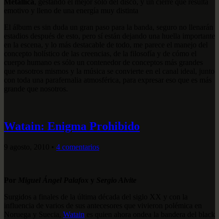
Metallica
, gestando el mejor solo del disco, y un cierre que resulta
emotivo y lleno de una energía muy distinta
El álbum es sin duda un gran paso para la banda, seguro no llenarán
estadios después de esto, pero sí están dejando una huella importante
en la escena, y lo más destacable de todo, me parece el manejo del
concepto holístico de las creencias, de la filosofía y de cómo el
cuerpo humano es sólo un contenedor de conceptos más grandes
que nosotros mismos y la música se convierte en el canal ideal, junto
con toda una parafernalia atmosférica, para expresar eso que es más
grande que nosotros.
Watain: Enigma Prohibido
9 agosto, 2010
•
4 comentarios
Por
Miguel Ángel Palafox
y
Sergio Alvite
Surgidos a finales de la última década del siglo XX y con la
influencia de varios de sus antecesores que vivieron polémica en
Noruega y Suecia,
Watain
es quien ahora ondea la bandera del black