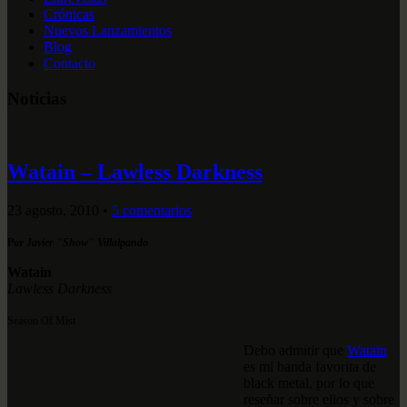
Crónicas
Nuevos Lanzamientos
Blog
Contacto
Noticias
Watain – Lawless Darkness
23 agosto, 2010
•
5 comentarios
Por
Javier "Show" Villalpando
Watain
Lawless Darkness
Season Of Mist
Debo admitir que
Watain
es mi banda favorita de
black metal, por lo que
reseñar sobre ellos y sobre