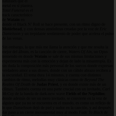
naturales que el
metal en sí plantea.
Total Funeral
es el
track característico
de
Watain
en
donde el Black N’ Roll se hace presente, con un ritmo digno de
Motörhead
, y con densas atmósferas creadas por la voz de
Eric
Danielsson
y un trepidante sentimiento de poder que acelera el pulso
de las venas.
Sin embargo, la que más me llama la atención y que me resulta la
mejor del álbum, es la canción de cierre,
Waters Of Ain
, un Opus
tremendo en donde
Watain
se sale de sus mismas limitaciones y
experimenta más con la emoción y dejan de lado la misantropía. Es
sin duda la composición más personal de los suecos donde expresan
verdadero amor a sus dioses, donde con un cálido abrazo reciben a
la oscuridad. El tema dura 14 minutos, y cuenta con distintos
cambios de ritmo, melodías muy clásicas como de
Beyond The
Realms Of Death
de
Judas Priest
, y en donde existe más de un
clímax. También cuenta en una parte crucial con un invitado,
Carl
McCoy
de la banda de dark-new wave
Fields of the Nephilim
;
donde además de ser un mero invitado, se convierte en la voz de
alguien que ya no se encuentra en el mundo, es como un reflejo de
lo que
Danielsson
dejó de piel y sudor en la canción, y así después
dar paso a un cierre monumental muy al modo
Fade To Black
de