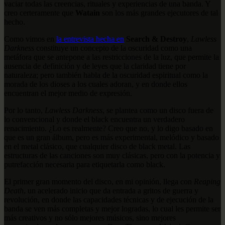
vaciar todas las creencias, rituales y experiencias de una banda. Y
creo certeramente que
Watain
son los más grandes ejecutores de tal
hecho.
Como vimos en
la entrevista hecha en
Search & Destroy
,
Lawless
Darkness
constituye un concepto de la oscuridad como una
metáfora que se antepone a las restricciones de la luz, que permite la
ausencia de definición y de leyes que la claridad tiene por
naturaleza; pero también habla de la oscuridad espiritual como la
morada de los dioses a los cuales adoran, y en donde ellos
encuentran el mejor medio de expresión.
Por lo tanto,
Lawless Darkness
, se plantea como un disco fuera de
lo convencional y donde el black encuentra un verdadero
renacimiento. ¿Lo es realmente? Creo que no, y lo digo basado en
que es un gran álbum, pero es más experimental, melódico y basado
en el metal clásico, que cualquier disco de black metal. Las
estructuras de las canciones son muy clásicas, pero con la potencia y
putrefacción necesaria para etiquetarla como black.
El primer gran momento del disco, en mi opinión, llega con
Reaping
Death
, un acelerado inicio que da entrada a gritos de guerra y
revolución, en donde las capacidades técnicas y de ejecución de la
banda se ven más completas y mejor logradas, lo cual les permite ser
más creativos y no sólo mejores músicos, sino mejores