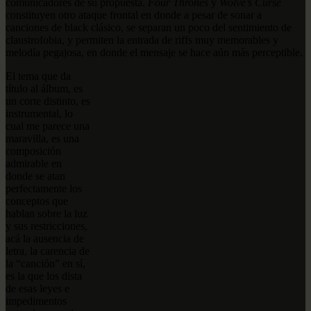
comunicadores de su propuesta.
Four Thrones
y
Wolve’s Curse
constituyen otro ataque frontal en donde a pesar de sonar a
canciones de black clásico, se separan un poco del sentimiento de
claustrofobia, y permiten la entrada de riffs muy memorables y
melodía pegajosa, en donde el mensaje se hace aún más perceptible.
El tema que da
título al álbum, es
un corte distinto, es
instrumental, lo
cual me parece una
maravilla, es una
composición
admirable en
donde se atan
perfectamente los
conceptos que
hablan sobre la luz
y sus restricciones,
acá la ausencia de
letra, la carencia de
la “canción” en sí,
es la que los dista
de esas leyes e
impedimentos