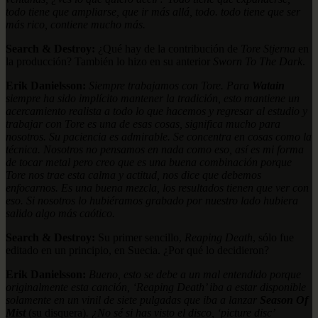
todo tiene que ampliarse, que ir más allá, todo. todo tiene que ser
más rico, contiene mucho más.
Search & Destroy:
¿Qué hay de la contribución de
Tore Stjerna
en
la producción? También lo hizo en su anterior
Sworn To The Dark
.
Erik Danielsson:
Siempre trabajamos con Tore. Para
Watain
siempre ha sido implícito mantener la tradición, esto mantiene un
acercamiento realista a todo lo que hacemos y regresar al estudio y
trabajar con Tore es una de esas cosas, significa mucho para
nosotros. Su paciencia es admirable. Se concentra en cosas como la
técnica. Nosotros no pensamos en nada como eso, así es mi forma
de tocar metal pero creo que es una buena combinación porque
Tore nos trae esta calma y actitud, nos dice que debemos
enfocarnos. Es una buena mezcla, los resultados tienen que ver con
eso. Si nosotros lo hubiéramos grabado por nuestro lado hubiera
salido algo más caótico.
Search & Destroy:
Su primer sencillo,
Reaping Death
, sólo fue
editado en un principio, en Suecia. ¿Por qué lo decidieron?
Erik Danielsson:
Bueno, esto se debe a un mal entendido porque
originalmente esta canción, ‘Reaping Death’ iba a estar disponible
solamente en un vinil de siete pulgadas que iba a lanzar
Season Of
Mist
(su disquera)
. ¿No sé si has visto el disco, ‘picture disc’