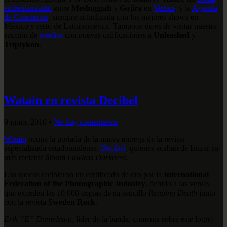
enfrentamiento
entre
Meshuggah
y
Gojira
en
Versus
; y la
Agenda
de Conciertos
, siempre actualizada con los mejores shows en
México y resto de Latinoamérica. Tampoco dejes de visitar nuestra
sección de
reseñas
con nuevas calificaciones a
Unleashed
y
Triptykon
.
Watain en revista Decibel
9 junio, 2010
•
No hay comentarios
Watain
ocupa la portada de la nueva entrega de la revista
especializada estadounidense,
Decibel
, quienes acaban de lanzar su
más reciente álbum
Lawless Darkness.
Los suecos recibieron un certificado de oro por la
International
Federation of the Phonographic Industry
, debido a las ventas
que exceden las 10,000 copias de su sencillo
Reaping Death
junto
con la revista
Sweden Rock
.
Erik “E” Danielsson
, líder de la banda, comenta sobre este logro: