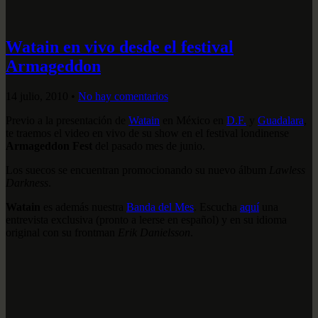
Watain en vivo desde el festival
Armageddon
14 julio, 2010
•
No hay comentarios
Previo a la presentación de
Watain
en México en
D.F.
y
Guadalara
,
te traemos el video en vivo de su show en el festival londinense
Armageddon Fest
del pasado mes de junio.
Los suecos se encuentran promocionando su nuevo álbum
Lawless
Darkness
.
Watain
es además nuestra
Banda del Mes
. Escucha
aquí
una
entrevista exclusiva (pronto a leerse en español) y en su idioma
original con su frontman
Erik Danielsson
.