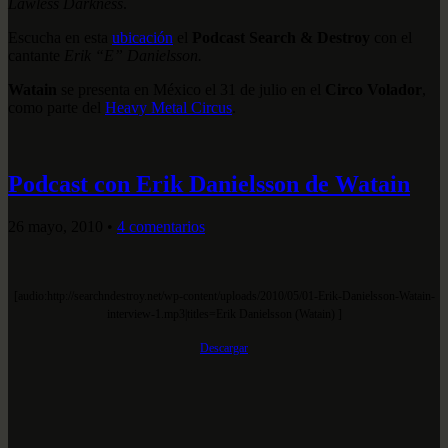
Lawless Darkness
.
Escucha en esta
ubicación
el
Podcast Search & Destroy
con el
cantante
Erik “E” Danielsson.
Watain
se presenta en México el 31 de julio en el
Circo Volador
,
como parte del
Heavy Metal Circus
.
Podcast con Erik Danielsson de Watain
26 mayo, 2010
•
4 comentarios
[audio:http://searchndestroy.net/wp-content/uploads/2010/05/01-Erik-Danielsson-Watain-
interview-1.mp3|titles=Erik Danielsson (Watain) ]
Descargar