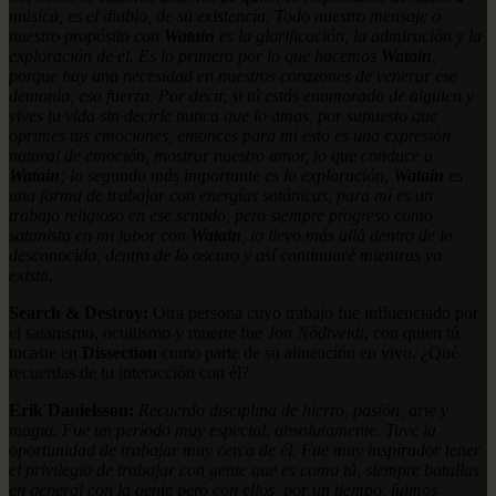
música, es el diablo, de su existencia. Todo nuestro mensaje o
nuestro propósito con
Watain
es la glorificación, la admiración y la
exploración de él. Es lo primero por lo que hacemos
Watain
,
porque hay una necesidad en nuestros corazones de venerar ese
demonio, esa fuerza. Por decir, si tú estás enamorado de alguien y
vives tu vida sin decirle nunca que lo amas, por supuesto que
oprimes tus emociones, entonces para mí esto es una expresión
natural de emoción, mostrar nuestro amor, lo que conduce a
Watain
; lo segundo más importante es la exploración,
Watain
es
una forma de trabajar con energías satánicas, para mí es un
trabajo religioso en ese sentido, pero siempre progreso como
satanista en mi labor con
Watain
, lo llevo más allá dentro de lo
desconocido, dentro de lo oscuro y así continuaré mientras yo
exista.
Search & Destroy:
Otra persona cuyo trabajo fue influenciado por
el satanismo, ocultismo y muerte fue
Jon Nödtveidt
, con quien tú
tocaste en
Dissection
como parte de su alineación en vivo. ¿Qué
recuerdas de tu interacción con él?
Erik Danielsson:
Recuerdo disciplina de hierro, pasión, arte y
magia. Fue un período muy especial, absolutamente. Tuve la
oportunidad de trabajar muy cerca de él. Fue muy inspirador tener
el privilegio de trabajar con gente que es como tú, siempre batallas
en general con la gente pero con ellos, por un tiempo, fuimos