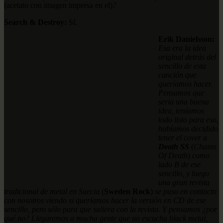
(acetato con imagen impresa en el)
?
Search & Destroy:
Sí.
Erik Danielsson:
Esa era la idea
original detrás del
sencillo de esta
canción que
queríamos hacer.
Pensamos que
seria una buena
idea, teníamos
todo listo para eso,
habíamos decidido
tener el cover a
Death SS
(
Chains
Of Death
)
como
lado B de ese
sencillo, y luego
una gran revista
tradicional de metal en Suecia
(
Sweden Rock
)
se puso en contacto
con nosotros viendo si queríamos hacer la versión en CD de ese
sencillo, pero sólo para que saliera con la revista. Y pensamos ¿por
qué no? Llegaremos a mucha gente que no escucha black metal,