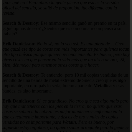
¿por qué no? Pero ahora la gente piensa que esa es la versión
oficial del sencillo, se salió de proporción, fue diferente con la
revista.
Search & Destroy:
Ese mismo sencillo ganó un premio en tu país.
¿Qué opinas de eso? ¿Sientes que es como una recompensa a su
trabajo?
Erik Danielsson:
No lo sé, no lo veo así. Es una pieza de… Creo
que quizá ese tipo de cosas son más importantes para quienes tocan
otro tipo música porque quieren reconocimiento. Es bueno, pero hay
otras cosas en que pensar en la vida más que un disco de oro, ‘Sí,
bien, dénmelo,’ pero tenemos otras cosas que hacer.
Search & Destroy:
Te entiendo, pero 10 mil copias vendidas de un
sencillo de una banda de metal extremo de Suecia creo que es algo
importante, en otro país lo sería, bueno aparte de
Metallica
y esas
bandas, es algo importante.
Erik Danielsson:
Sí, es grandioso. No creo que sea algo malo pero
hay que mantenerse con los pies en la tierra, no quiero que esas
cosas se suban a la cabeza, es mejor mantenerse enfocado en lo
que es realmente importante, y discos de oro y miles de copias
vendidas no es importante para
Watain
. Pero es bueno, por
supuesto estoy orgulloso, no quiero sonar arrogante pero la gente se