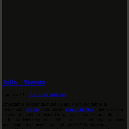
Julio – Watain
5 julio, 2010
•
No hay comentarios
Empezamos la segunda mitad del año y con ello damos la
bienvenida a
Watain
como nuestra
Banda del Mes,
quienes acaban
de editar el material
Lawless Darkness
, disco que es un anillo al
dedo para fieles seguidores del black metal, y también para quienes
se deleitan con el metal en general pues
Erik Danielsson
y