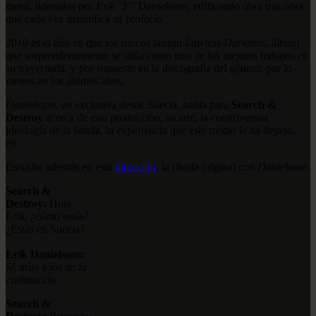
metal, liderados por
Erik "E" Danielsson
, edificando obra tras obra
que cada vez magnifica su profecía.
2010 es el año en que los suecos lanzan
Lawless Darkness
, álbum
que sorprendentemente se sitúa como uno de los mejores trabajos en
su trayectoria, y por supuesto en la discografía del género, por lo
menos en los últimos años.
Danielsson
, en exclusiva desde Suecia, habla para
Search &
Destroy
acerca de esta producción, su arte, la controversial
ideología de la banda, la experiencia que este medio le ha dejado,
etc.
Escucha además en esta
dirección
, la charla original con
Danielsson
.
Search &
Destroy:
Hola
Erik
, ¿cómo estás?
¿Estás en Suecia?
Erik Danielsson:
Sí, muy lejos de la
civilización
.
Search &