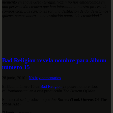
momento en el que Greg
(
Graffin
, voz)
y yo nos embarcamos en
una persecución creativa que han informado a nuestro proceso de
composición. Las canciones son una destilación de donde estamos y
quienes somos ahora… una evolución natural de creatividad."
Bad Religion revela nombre para álbum
número 15
28 junio, 2010
•
No hay comentarios
El álbum número 15 de
Bad Religion
ya posee nombre. Los
californianos titulan a esta producción
The Dissent Of Man
.
El material será producido por
Joe Barresi
(
Tool, Queens Of The
Stone Age
).
"Mientras estamos