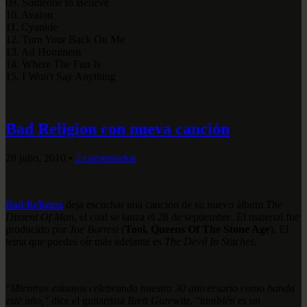
09. Someone to Believe
10. Avalon
11. Cyanide
12. Turn Your Back On Me
13. Ad Hominem
14. Where The Fun Is
15. I Won't Say Anything
Bad Religion con nueva canción
28 julio, 2010
•
2 comentarios
Bad Religion
deja escuchar una canción de su nuevo álbum
The
Dissent Of Man
, el cual se lanza el 28 de septiembre. El material fue
producido por
Joe Barresi
(
Tool, Queens Of The Stone Age
). El
tema que puedes oír más adelante es
The Devil In Stitches
.
"Mientras estamos celebrando nuestro 30 aniversario como banda
este año,"
dice el guitarrista
Brett Gurewitz
,
"también es un