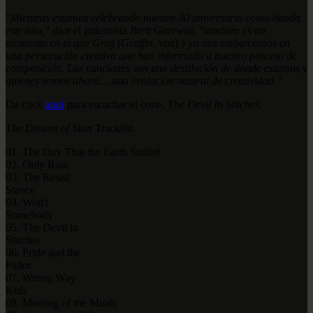
"Mientras estamos celebrando nuestro 30 aniversario como banda
este año,"
dice el guitarrista
Brett Gurewitz
,
"también es un
momento en el que Greg
(
Graffin
, voz)
y yo nos embarcamos en
una persecución creativa que han informado a nuestro proceso de
composición. Las canciones son una destilación de donde estamos y
quienes somos ahora… una evolución natural de creatividad."
Da click
aquí
para escuchar el corte,
The Devil In Stitches
.
The Dissent of Man
Tracklist
01. The Day That the Earth Stalled
02. Only Rain
03. The Resist
Stance
04. Won't
Somebody
05. The Devil in
Stitches
06. Pride and the
Pallor
07. Wrong Way
Kids
08. Meeting of the Minds