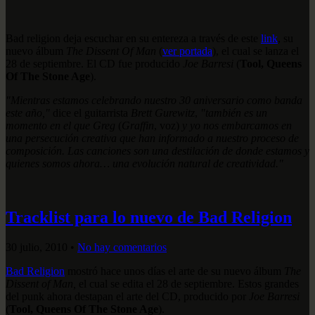
Bad religion deja escuchar en su entereza a través de este
link
, su
nuevo álbum
The Dissent Of Man
(
ver portada
), el cual se lanza el
28 de septiembre. El CD fue producido
Joe Barresi
(
Tool, Queens
Of The Stone Age
).
"Mientras estamos celebrando nuestro 30 aniversario como banda
este año,"
dice el guitarrista
Brett Gurewitz
,
"también es un
momento en el que Greg
(
Graffin
, voz)
y yo nos embarcamos en
una persecución creativa que han informado a nuestro proceso de
composición. Las canciones son una destilación de donde estamos y
quienes somos ahora… una evolución natural de creatividad."
Tracklist para lo nuevo de Bad Religion
30 julio, 2010
•
No hay comentarios
Bad Religion
mostró hace unos días el arte de su nuevo álbum
The
Dissent of Man,
el cual se edita el 28 de septiembre. Estos grandes
del punk ahora destapan el arte del CD, producido por
Joe Barresi
(
Tool, Queens Of The Stone Age
).