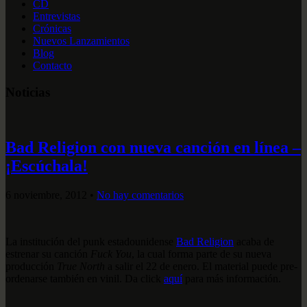
CD
Entrevistas
Crónicas
Nuevos Lanzamientos
Blog
Contacto
Noticias
Bad Religion con nueva canción en línea –
¡Escúchala!
6 noviembre, 2012
•
No hay comentarios
La institución del punk estadounidense
Bad Religion
acaba de
estrenar su canción
Fuck You
, la cual forma parte de su nueva
producción
True North
a salir el 22 de enero. El material puede pre-
ordenarse también en vinil. Da click
aquí
para más información.