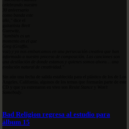
celebrando nuestro
30 aniversario
como banda este
año,"
dice el
guitarrista
Brett
Gurewitz
,
"también es un
momento en el que
Greg
(
Graffin
,
voz)
y yo nos embarcamos en una persecución creativa que han
informado a nuestro proceso de composición. Las canciones son
una destilación de donde estamos y quienes somos ahora… una
evolución natural de creatividad."
Sin aún una fecha de salida establecida para el plástico de los de Los
Angeles, California, algunos de los temas que formarán parte de este
CD y que ya estrenaron en vivo son
Resist Stance
y
Won't
Somebody
.
Bad Religion regresa al estudio para
álbum 15