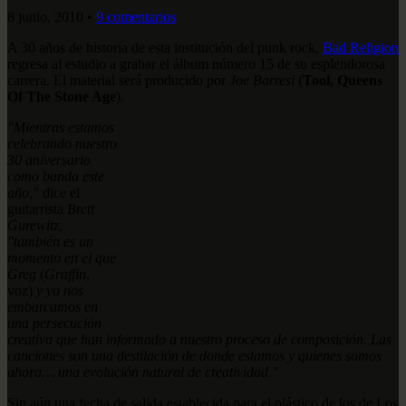
8 junio, 2010
•
9 comentarios
A 30 años de historia de esta institución del punk rock,
Bad Religion
regresa al estudio a grabar el álbum número 15 de su esplendorosa
carrera. El material será producido por
Joe Barresi
(
Tool, Queens
Of The Stone Age
).
"Mientras estamos
celebrando nuestro
30 aniversario
como banda este
año,"
dice el
guitarrista
Brett
Gurewitz
,
"también es un
momento en el que
Greg
(
Graffin
,
voz)
y yo nos
embarcamos en
una persecución
creativa que han informado a nuestro proceso de composición. Las
canciones son una destilación de donde estamos y quienes somos
ahora… una evolución natural de creatividad."
Sin aún una fecha de salida establecida para el plástico de los de Los