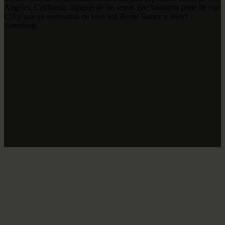
Angeles, California, algunos de los temas que formarán parte de este
CD y que ya estrenaron en vivo son
Resist Stance
y
Won't
Somebody
.