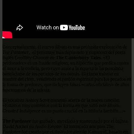
Conceptualmente, el nuevo álbum es una profunda exploración de
The Pardoner
, el personaje más depravado y engañoso del poeta
inglés Geoffrey Chaucer en
The Canterbury Tales
. «El
perdonador» es un fraude religioso, un hipócrita que predica contra
el amor a la codicia, pero cuyo amor a la riqueza le ha permitido
beneficiarse de los pecados de los demás. El clama trabajar en
nombre del clero, vendiendo el perdón espiritual para los pecados en
la forma de perdones, que incluyen falsas «cartas oficiales» de altos
funcionarios de la iglesia.
El vocalista Ashley Scott comentó acerca de la nueva canción:
«Estamos muy contentos con la forma en que salió este álbum.
Granted Indulgence
es un punto crucial en la historia también…»
The Pardoner
fue grabado, mezclado y masterizado por el bajista
David Archer en
Audio Empire
. El intrincado arte para
The
Pardoner
fue creado por el ilustrador alemán Karmazid, basado en