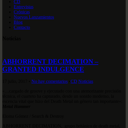
CD
Entrevistas
Crónicas
Nuevos Lanzamientos
Blog
Contacto
Noticias
ABHORRENT DECIMATION –
GRANTED INDULGENCE
17 julio, 2017
•
No hay comentarios
•
CD
Noticias
«…cargado de groove y ejecutado con una atemorizante precisión
técnica, el cuarteto ha capturado, desde un sonido moderno, la
escencia vital que hizo del Death Metal un género tan importante»:
Metal Hammer
Eloina Gómez / Search & Destroy
ABHORRENT DECIMATION, grupo británico de death metal,