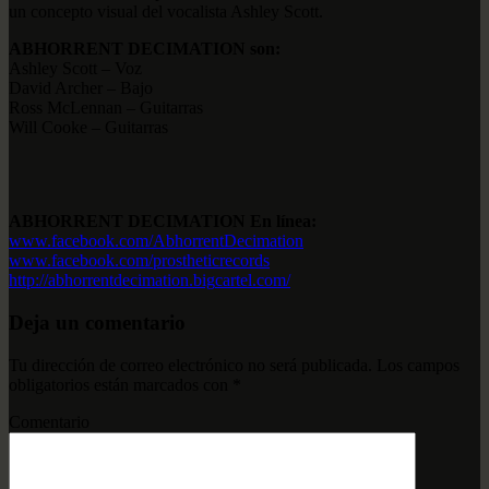
un concepto visual del vocalista Ashley Scott.
ABHORRENT DECIMATION son:
Ashley Scott – Voz
David Archer – Bajo
Ross McLennan – Guitarras
Will Cooke – Guitarras
ABHORRENT DECIMATION En línea:
www.facebook.com/AbhorrentDeci
mation
www.facebook.com/prostheticrec
ords
http://abhorrentdecimation.big
cartel.com/
Deja un comentario
Tu dirección de correo electrónico no será publicada.
Los campos
obligatorios están marcados con
*
Comentario