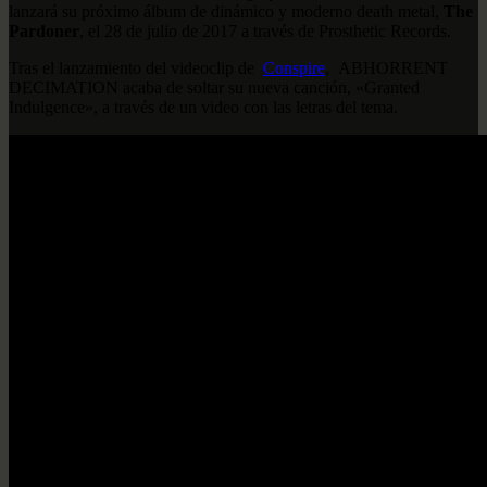
lanzará su próximo álbum de dinámico y moderno death metal,
The
Pardoner
, el 28 de julio de 2017 a través de Prosthetic Records.
Tras el lanzamiento del videoclip de
Conspire
, ABHORRENT
DECIMATION acaba de soltar su nueva canción, «Granted
Indulgence», a través de un video con las letras del tema.