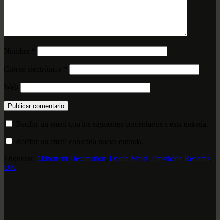
Nombre
*
Correo electrónico
*
Web
Recibir un email con los siguientes comentarios a esta entrada.
Recibir un email con cada nueva entrada.
Etiquetas:
Abhorrent Decimation
,
Death Metal
,
Prosthetic Records
,
UK