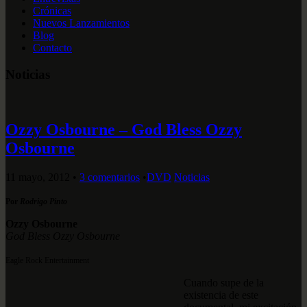
Crónicas
Nuevos Lanzamientos
Blog
Contacto
Noticias
Ozzy Osbourne – God Bless Ozzy
Osbourne
11 mayo, 2012
•
3 comentarios
•
DVD
Noticias
Por
Rodrigo Pinto
Ozzy Osbourne
God Bless Ozzy Osbourne
Eagle Rock Entertainment
Cuando supe de la
existencia de este