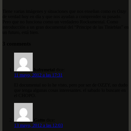
Tiene varias imágenes y situaciones que nos enseñan como es
Ozzy
de verdad hoy en día y que nos ayudan a comprender su pasado.
Pero que no funciona como un verdadero Rockumental. Como
introducción a un gran documental del “Principe de las Tinieblas” en
un futuro, está bien.
3 comments
babymetal
dice:
11 mayo, 2012 a las 17:31
El documental no lo he visto, pero por ser de OZZY, no dudo
que tenga algunas cosas interesantes. el sabado lo buscare en
el CHOPO.
Gatto
dice:
13 mayo, 2012 a las 12:03