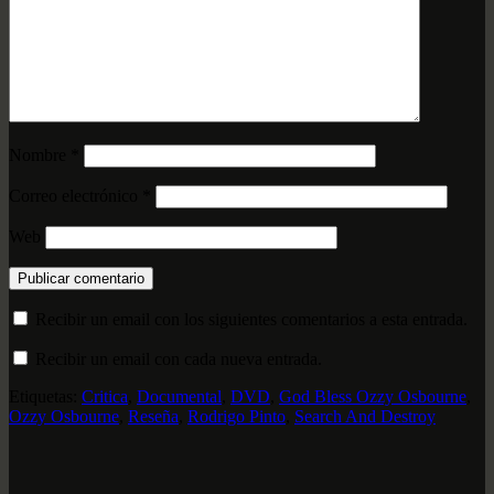
Nombre
*
Correo electrónico
*
Web
Recibir un email con los siguientes comentarios a esta entrada.
Recibir un email con cada nueva entrada.
Etiquetas:
Critica
,
Documental
,
DVD
,
God Bless Ozzy Osbourne
,
Ozzy Osbourne
,
Reseña
,
Rodrigo Pinto
,
Search And Destroy