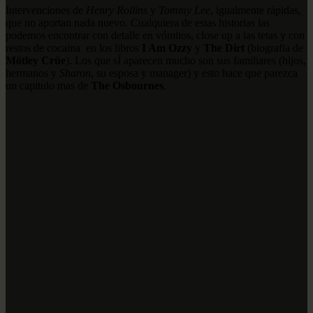
Intervenciones de
Henry Rollins
y
Tommy Lee
, igualmente rápidas,
que no aportan nada nuevo. Cualquiera de estas historias las
podemos encontrar con detalle en vómitos, close up a las tetas y con
restos de cocaina en los libros
I Am Ozzy
y
The Dirt
(biografia de
Mötley Crüe
). Los que sÍ aparecen mucho son sus familiares (hijos,
hermanos y
Sharon
, su esposa y manager) y esto hace que parezca
un capitulo mas de
The Osbournes
.