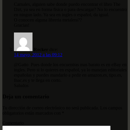
Carnales, alguien sabe donde puedo encontrar el libro The
Dirt, ya sea en forma fisica o para descargar? No lo encuentro
en ningun lado. Ya sea en ingles o español, da igual.
O conocen alguna libreria metalera??
Gracias!
Rocker
dice:
14 mayo, 2012 a las 09:12
@Gatto Pues donde los encuentras mas barato es en eBay en
ingles. Pero si lo quieres en español, ya lo manejan editoriales
españolas y puedes mandarlo a pedir en amazon.es, tipo.es,
fnac.es y te llega en corto.
Saludos
Deja un comentario
Tu dirección de correo electrónico no será publicada.
Los campos
obligatorios están marcados con
*
Comentario