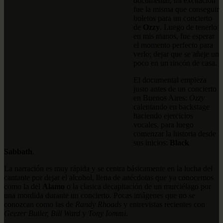
documental, mi excitación
fue la misma que conseguir
boletos para un concierto
de
Ozzy
. Luego de tenerlo
en mis manos, fue esperar
el momento perfecto para
verlo; dejar que se añeje un
poco en un rincón de casa.
El documental empieza
justo antes de un concierto
en Buenos Aires:
Ozzy
calentando en backstage
haciendo ejercicios
vocales, para luego
comenzar la historia desde
sus inicios:
Black
Sabbath
.
La narración es muy rápida y se centra básicamente en la lucha del
cantante por dejar el alcohol, llena de anécdotas que ya conocemos
como la del
Alamo
o la clasica decapitación de un murciélago por
una mordida durante un concierto. Pocas imágenes que no se
conozcan como las de
Randy Rhoads
y entrevistas recientes con
Geezer Butler, Bill Ward
y
Tony Iommi
.