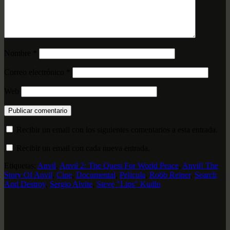
Nombre
*
Correo electrónico
*
Web
Recibir un email con los siguientes comentarios a esta entrada.
Recibir un email con cada nueva entrada.
Etiquetas:
Anvil
,
Anvil 2: The Quest For World Peace
,
Anvil! The
Story Of Anvil
,
Cine
,
Documental
,
Pelicula
,
Robb Reiner
,
Search
And Destroy
,
Sergio Alvite
,
Steve "Lips" Kudlo