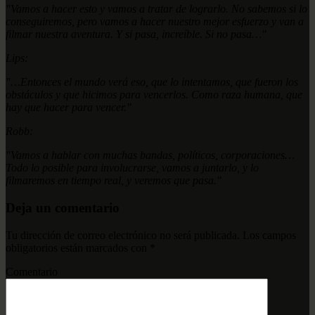
"Vamos a hacer esto y vamos a tratar de lograrlo. No sabemos si lo
conseguiremos, pero vamos a hacer nuestro mejor esfuerzo y van a
filmar nuestra aventura. Y si pasa, increíble. Si no pasa…"
Lips:
"…Entonces el mundo verá eso, que lo intentamos, que fueron los
obstáculos y que hicimos para vencerlos. Como raza humana, que
hay que hacer para vencer."
Robb:
"Vamos a hablar con muchas bandas, políticos, corporaciones…
Todo lo posible para involucrarse, vamos a juntarlo, y lo
filmaremos en tiempo real, y veremos que pasa."
Deja un comentario
Tu dirección de correo electrónico no será publicada.
Los campos
obligatorios están marcados con
*
Comentario