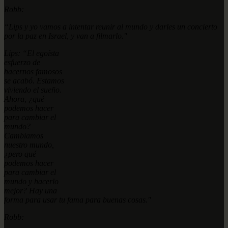
Robb:
“Lips y yo vamos a intentar reunir al mundo y darles un concierto
por la paz en Israel, y van a filmarlo."
Lips: “El egoísta
esfuerzo de
hacernos famosos
se acabó. Estamos
viviendo el sueño.
Ahora, ¿qué
podemos hacer
para cambiar el
mundo?
Cambiamos
nuestro mundo,
¿pero qué
podemos hacer
para cambiar el
mundo y hacerlo
mejor? Hay una
forma para usar tu fama para buenas cosas."
Robb: