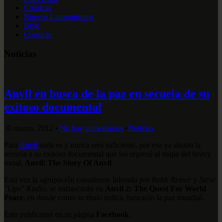
Crónicas
Nuevos Lanzamientos
Blog
Contacto
Noticias
Anvil en busca de la paz en secuela de su
exitoso documental
30 marzo, 2012
•
No hay comentarios
•
Noticias
Para
Anvil
nada es y nunca será suficiente, por eso ya alistan la
secuela a su exitoso documental que los regresó al mapa del heavy
metal,
Anvil! The Story Of Anvil
.
Esta vez la agrupación canadiense liderada por
Robb Reiner
y
Steve
"Lips" Kudlo
, se enfrascarán en
Anvil 2: The Quest For World
Peace
, en donde como su título indica, buscarán la paz mundial.
Esto publicaron en su página
Facebook
.