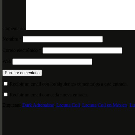
Comentario
Nombre
*
Correo electrónico
*
Web
Recibir un email con los siguientes comentarios a esta entrada.
Recibir un email con cada nueva entrada.
Etiquetas:
Dark Adrenaline
,
Lacuna Coil
,
Lacuna Coil en Mexico
,
Lu