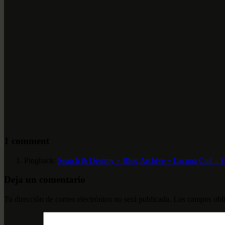
1 comment
Pingback:
Search & Destroy » Blog Archive » Lacuna Coil – Es
Deja un comentario
Tu dirección de correo electrónico no será publicada.
Los campos obli