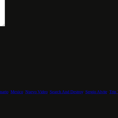
nario
,
Mexico
,
Nuevo Video
,
Search And Destroy
,
Sergio Alvite
,
Trip