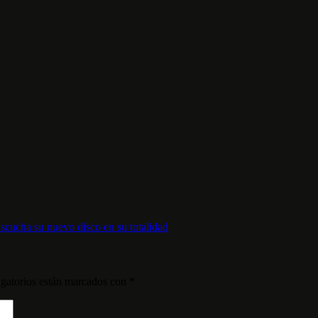
cucha su nuevo disco en su totalidad
gatorios están marcados con
*