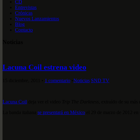
CD
Entrevistas
Crónicas
Nuevos Lanzamientos
Blog
Contacto
Noticias
Lacuna Coil estrena video
15 diciembre, 2011
•
1 comentario
•
Noticias
SND TV
Lacuna Coil
deja ver el video
Trip The Darkness
, extraído de su más
La banda italiana
se presentará en México
el 29 de marzo de 2012 en