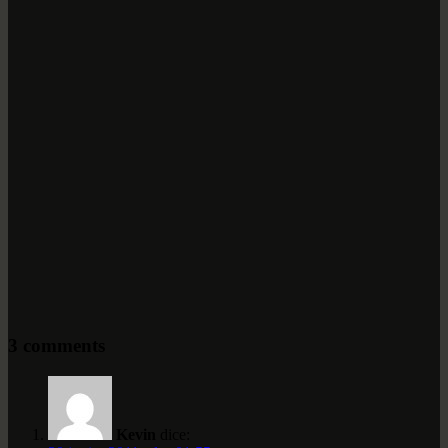
3 comments
Kevin
dice: