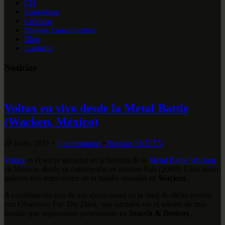
CD
Entrevistas
Crónicas
Nuevos Lanzamientos
Blog
Contacto
Noticias
Voltax en vivo desde la Metal Battle
(Wacken, México)
29 junio, 2011
•
3 comentarios
•
Noticias
SND TV
Voltax
es el tercer ganador en la historia de la
Metal Battle Wacken
en México, desde su concepción en nuestro País (2009). Ellos serán
quienes nos representen en la batalla mundial en
Wacken
.
A continuación una de sus ejecuciones en la final de dicho evento
con
Obsession For The Dark
, que también vió el talento de más
bandas que seguiremos presentando en
Search & Destroy
.