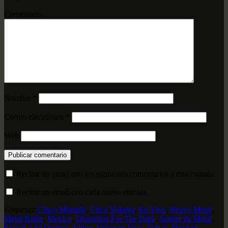
Comentario
Nombre
*
Correo electrónico
*
Web
Recibir un email con los siguientes comentarios a esta entrada.
Recibir un email con cada nueva entrada.
Etiquetas:
Chico Migraña
,
Circo Volador
,
En Vivo
,
Heavy Metal
,
Metal Battle
,
Mexico
,
Obsession For The Dark
,
Sangre de Metal
,
Search And Destroy
,
Video
,
Video en Vivo
,
Voltax
,
Wacken