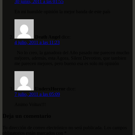
30 junio, 2011 a las 01:55
En mi humilde opinión la mejor banda de este país
Death Angel
dice:
4 julio, 2011 a las 11:23
No lo creo, la ganadora del Año pasado me parecen mucho
méjores, además, esta Agora, Silent Devotion, que tambien
me parecen mejores, pero bueno esa es solo mi opinión
UnderxHorror
dice:
7 julio, 2011 a las 05:09
Animo Voltax!!!
Deja un comentario
Tu dirección de correo electrónico no será publicada.
Los campos
obligatorios están marcados con
*