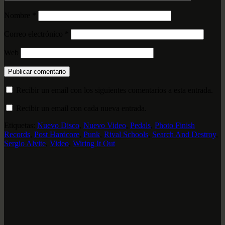
Nombre
*
Correo electrónico
*
Web
Recibir un email con los siguientes comentarios a esta entrada.
Recibir un email con cada nueva entrada.
Etiquetas:
Nuevo Disco
,
Nuevo Video
,
Pedals
,
Photo Finish
Records
,
Post Hardcore
,
Punk
,
Rival Schools
,
Search And Destroy
,
Sergio Alvite
,
Video
,
Wiring It Out