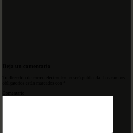
Deja un comentario
Tu dirección de correo electrónico no será publicada.
Los campos
obligatorios están marcados con
*
Comentario