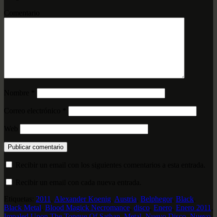
Comentario
Nombre
*
Correo electrónico
*
Web
Recibir un email con los siguientes comentarios a esta entrada.
Recibir un email con cada nueva entrada.
Etiquetas:
2011
,
Alexander Koenig
,
Austria
,
Belphegor
,
Black
,
Black Metal
,
Blood Magick Necromance
,
disco
,
Enero
,
Enero 2011
,
Impaled Upon The Tongue Of Sathan
,
Metal
,
Nuevo Disco
,
Nuevo