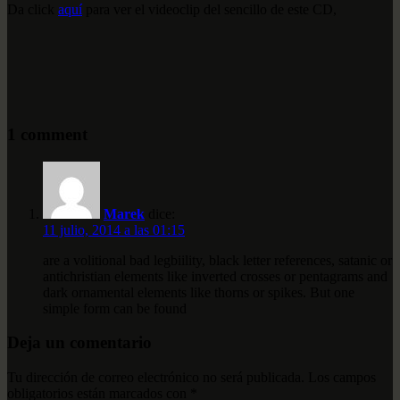
Da click
aquí
para ver el videoclip del sencillo de este CD,
1 comment
Marek
dice:
11 julio, 2014 a las 01:15
are a volitional bad legbiility, black letter references, satanic or
antichristian elements like inverted crosses or pentagrams and
dark ornamental elements like thorns or spikes. But one
simple form can be found
Deja un comentario
Tu dirección de correo electrónico no será publicada.
Los campos
obligatorios están marcados con
*