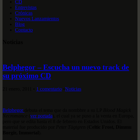
CD
Entrevistas
Crónicas
Nuevos Lanzamientos
Blog
Contacto
Noticias
Belphegor – Escucha un nuevo track de
su próximo CD
21 enero, 2011
•
1 comentario
•
Noticias
Belphegor
debuta el tema que da nombbre a su LP
Blood Magick
Necromance
(
ver portada
), el cual ya se puso a la venta en Europa,
pero que se edita hasta el 8 de febrero en Estados Unidos. El
material fue producido por
Peter Tägtgren
(
Celtic Frost, Dimmu
Borgir, Immortal
).