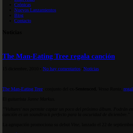
Crónicas
Nuevos Lanzamientos
Blog
Contacto
Noticias
The Man-Eating Tree regala canción
15 diciembre, 2010
•
No hay comentarios
•
Noticias
The Man-Eating Tree
, conjunto del ex-
Sentenced
,
Vessa Ranta
,
regal
El guitarrista
Janne Markus
.
"'Vultures' nos permite captar un poco del próximo álbum. Podrán e
canción es un soundtrack perfecto para la oscuridad de diciembre."
La agrupación promociona su debut
Vine
, lanzado el 22 de septiembr