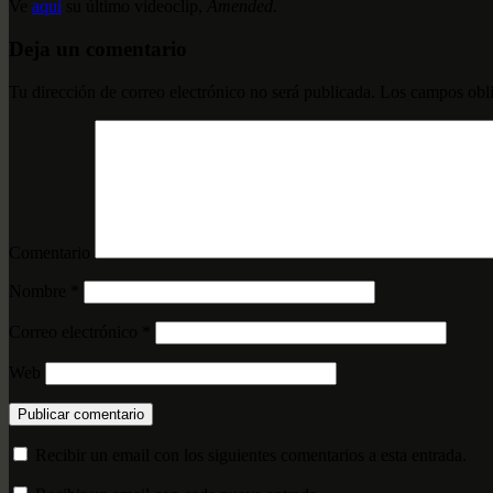
Ve
aquí
su último videoclip,
Amended.
Deja un comentario
Tu dirección de correo electrónico no será publicada.
Los campos obli
Comentario
Nombre
*
Correo electrónico
*
Web
Recibir un email con los siguientes comentarios a esta entrada.