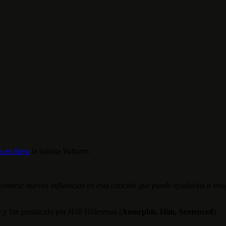
a en línea
la inédita
Vultures
.
ncontrar nuevas influencias en esta canción que puede ayudarlos a im
e y fue producido por
Hiili Hiilesmaa
(
Amorphis, Him, Sentenced
).