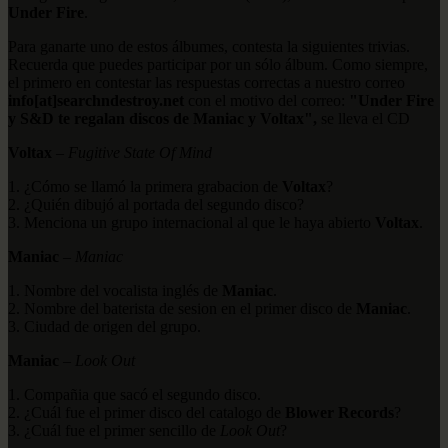
Under Fire
.
Para ganarte uno de estos álbumes, contesta la siguientes trivias.
Recuerda que puedes participar por un sólo álbum. Como siempre,
el primero en contestar las respuestas correctas a nuestro correo
info[at]searchndestroy.net
con el motivo del correo:
"Under Fire
y S&D te regalan discos de Maniac y Voltax",
se lleva el CD
Voltax
–
Fugitive State Of Mind
1. ¿Cómo se llamó la primera grabacion de
Voltax
?
2. ¿Quién dibujó al portada del segundo disco?
3. Menciona un grupo internacional al que le haya abierto
Voltax
.
Maniac
–
Maniac
1. Nombre del vocalista inglés de
Maniac
.
2. Nombre del baterista de sesion en el primer disco de
Maniac
.
3. Ciudad de origen del grupo.
Maniac
–
Look Out
1. Compañia que sacó el segundo disco.
2. ¿Cuál fue el primer disco del catalogo de
Blower Records
?
3. ¿Cuál fue el primer sencillo de
Look Out
?