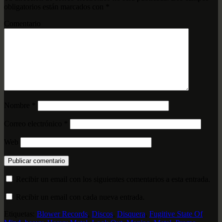
obligatorios están marcados con
*
Comentario
Nombre
*
Correo electrónico
*
Web
Recibir un email con los siguientes comentarios a esta entrada.
Recibir un email con cada nueva entrada.
Etiquetas:
Blower Records
,
Discos
,
Disquera
,
Fugitive State Of