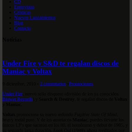
CD
Entrevistas
Crónicas
Nuevos Lanzamientos
Blog
Contacto
Noticias
Under Fire y S&D te regalan discos de
Maniac y Voltax
9 diciembre, 2010
•
2 comentarios
•
Promociones
Under Fire
, nuevo sello disquero (división de los ya conocidos
Blower Records
) y
Search & Destroy
, te regalan discos de
Voltax
y
Maniac
.
Voltax
promociona su nuevo redondo
Fugitive State Of Mind
,
heavy metal puro. Y de los austriacos
Maniac
, puedes llevarte los
únicos LP's que sacaron en los 80, el homónimo y debut de 1985, y
su segundo larga duración,
Look Out
(1989), ahora reeditados por